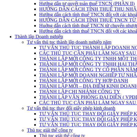
Hướng dẫn tự quyết toán thuế TNCN (PHẦN II)
HƯỚNG DẪN CÁCH TÍNH THUẾ THU NHẬ
Hướng dẫn cách tính thuế TNCN đối với các khoả
HƯỚNG DẪN CÁCH TÍNH THUẾ TNCN T
Huớng dẫn cách tính thuế TNCN từ chuyển nhượ
Hướng dẫn cách tính thuế TNCN đối với các khoả
Thành lập Doanh nghiệp
Tư vấn thủ tục thành lập doanh nghiệp năm
TƯ VẤN THỦ TỤC THÀNH LẬP DOANH NG
CÁC THỦ TỤC CẦN PHẢI LÀM NGAY SAU
THÀNH LẬP MỚI CÔNG TY TNHH MỘT THÀ
THÀNH LẬP MỚI CÔNG TY TNHH HAI THÀ
THÀNH LẬP MỚI CÔNG TY CỔ PHẦN NĂM 
THÀNH LẬP MỚI DOANH NGHIỆP TƯ NHÂN
THÀNH LẬP MỚI CÔNG TY HỢP DANH
THÀNH LẬP MỚI – ĐỊA ĐIỂM KINH DOAN
THÀNH LẬP CHI NHÁNH CÔNG TY
THÀNH LẬP VĂN PHÒNG ĐẠI DIỆN ( VPĐ
CÁC THỦ TỤC CẦN PHẢI LÀM NGAY SAU
Tư vấn thủ tục thay đổi giấy phép kinh doanh
TƯ VẤN THỦ TỤC THAY ĐỔI GIẤY PHÉP
TƯ VẤN THỦ TỤC THAY ĐỔI GIẤY PHÉP KINH DOA
TƯ VẤN THỦ TỤC THAY ĐỔI GIẤY PHÉP KINH D
Thủ tục giải thể công ty
Thủ tục giải thể công ty