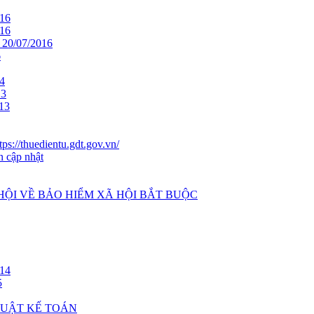
16
16
0/07/2016
6
4
13
13
ps://thuedientu.gdt.gov.vn/
n cập nhật
 HỘI VỀ BẢO HIỂM XÃ HỘI BẮT BUỘC
14
5
 LUẬT KẾ TOÁN