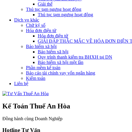
Giải thể
Thủ tục tạm ngưng hoạt động
Thủ tục tạm ngưng hoạt động
Dịch vụ khác
Chữ ký số
Hóa đơn điện tử
Hóa đơn điện tử
GIẢI ĐÁP THẮC MẮC VỀ HÓA ĐƠN ĐIỆN 
Bảo hiểm xã hội
Bảo hiểm xã hội
Quy trình thanh kiểm tra BHXH tại DN
Bảo hiểm xã hội một lần
Phần mềm kế toán
Báo cáo tài chính vay vốn ngân hàng
Kiểm toán
Liên hệ
Kế Toán Thuế An Hòa
Đồng hành cùng Doanh Nghiệp
Hotline Tư Vấn