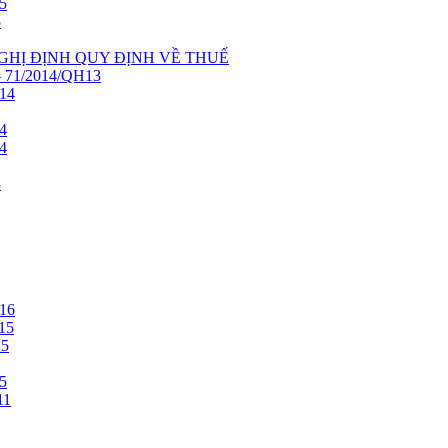
5
5
NGHỊ ĐỊNH QUY ĐỊNH VỀ THUẾ
71/2014/QH13
14
4
4
3
16
15
15
5
11