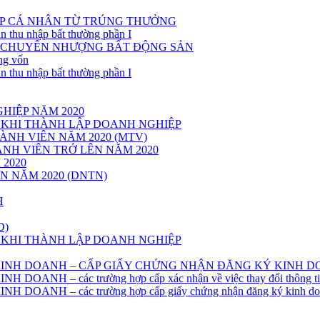
P CÁ NHÂN TỪ TRÚNG THƯỞNG
n thu nhập bất thường phần I
Ừ CHUYỂN NHƯỢNG BẤT ĐỘNG SẢN
ng vốn
n thu nhập bất thường phần I
HIỆP NĂM 2020
 KHI THÀNH LẬP DOANH NGHIỆP
NH VIÊN NĂM 2020 (MTV)
NH VIÊN TRỞ LÊN NĂM 2020
2020
 NĂM 2020 (DNTN)
H
D)
 KHI THÀNH LẬP DOANH NGHIỆP
 KINH DOANH – CẤP GIẤY CHỨNG NHẬN ĐĂNG KÝ KINH 
NH – các trường hợp cấp xác nhận về việc thay đổi thông tin 
OANH – các trường hợp cấp giấy chứng nhận đăng ký kinh do