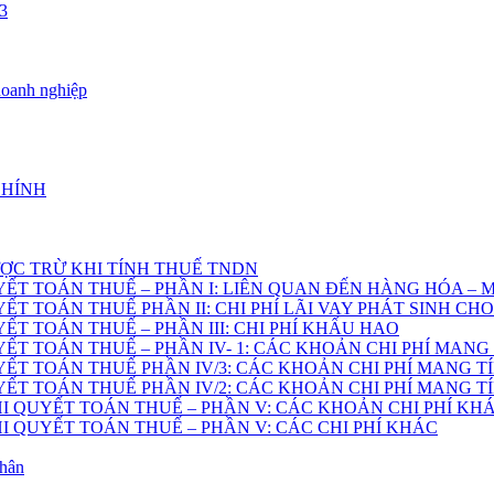
3
doanh nghiệp
CHÍNH
ỢC TRỪ KHI TÍNH THUẾ TNDN
YẾT TOÁN THUẾ – PHẦN I: LIÊN QUAN ĐẾN HÀNG HÓA –
ẾT TOÁN THUẾ PHẦN II: CHI PHÍ LÃI VAY PHÁT SINH C
ẾT TOÁN THUẾ – PHẦN III: CHI PHÍ KHẤU HAO
ẾT TOÁN THUẾ – PHẦN IV- 1: CÁC KHOẢN CHI PHÍ MANG 
ẾT TOÁN THUẾ PHẦN IV/3: CÁC KHOẢN CHI PHÍ MANG TÍ
ẾT TOÁN THUẾ PHẦN IV/2: CÁC KHOẢN CHI PHÍ MANG TÍ
HI QUYẾT TOÁN THUẾ – PHẦN V: CÁC KHOẢN CHI PHÍ KH
HI QUYẾT TOÁN THUẾ – PHẦN V: CÁC CHI PHÍ KHÁC
nhân