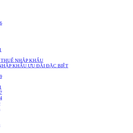
6
1
, THUẾ NHẬP KHẨU
 NHẬP KHẨU ƯU ĐÃI ĐẶC BIỆT
9
1
7
4
0
4
5