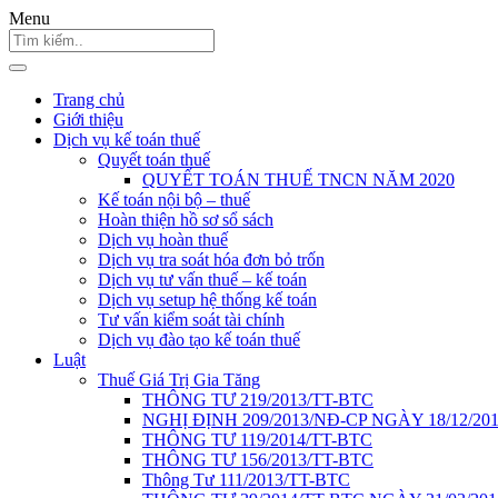
Menu
Trang chủ
Giới thiệu
Dịch vụ kế toán thuế
Quyết toán thuế
QUYẾT TOÁN THUẾ TNCN NĂM 2020
Kế toán nội bộ – thuế
Hoàn thiện hồ sơ sổ sách
Dịch vụ hoàn thuế
Dịch vụ tra soát hóa đơn bỏ trốn
Dịch vụ tư vấn thuế – kế toán
Dịch vụ setup hệ thống kế toán
Tư vấn kiểm soát tài chính
Dịch vụ đào tạo kế toán thuế
Luật
Thuế Giá Trị Gia Tăng
THÔNG TƯ 219/2013/TT-BTC
NGHỊ ĐỊNH 209/2013/NĐ-CP NGÀY 18/12/20
THÔNG TƯ 119/2014/TT-BTC
THÔNG TƯ 156/2013/TT-BTC
Thông Tư 111/2013/TT-BTC