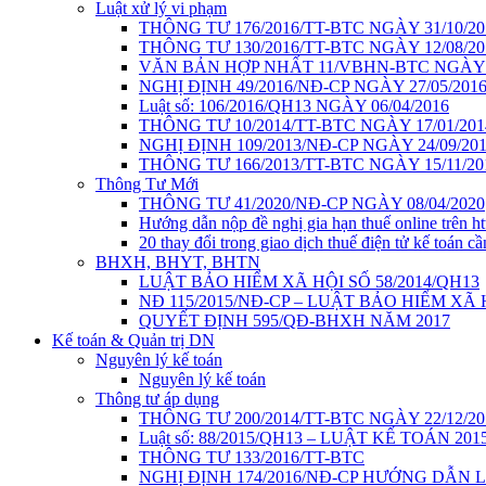
Luật xử lý vi phạm
THÔNG TƯ 176/2016/TT-BTC NGÀY 31/10/20
THÔNG TƯ 130/2016/TT-BTC NGÀY 12/08/20
VĂN BẢN HỢP NHẤT 11/VBHN-BTC NGÀY 2
NGHỊ ĐỊNH 49/2016/NĐ-CP NGÀY 27/05/201
Luật số: 106/2016/QH13 NGÀY 06/04/2016
THÔNG TƯ 10/2014/TT-BTC NGÀY 17/01/201
NGHỊ ĐỊNH 109/2013/NĐ-CP NGÀY 24/09/20
THÔNG TƯ 166/2013/TT-BTC NGÀY 15/11/20
Thông Tư Mới
THÔNG TƯ 41/2020/NĐ-CP NGÀY 08/04/2020
Hướng dẫn nộp đề nghị gia hạn thuế online trên htt
20 thay đổi trong giao dịch thuế điện tử kế toán cầ
BHXH, BHYT, BHTN
LUẬT BẢO HIỂM XÃ HỘI SỐ 58/2014/QH13
NĐ 115/2015/NĐ-CP – LUẬT BẢO HIỂM XÃ
QUYẾT ĐỊNH 595/QĐ-BHXH NĂM 2017
Kế toán & Quản trị DN
Nguyên lý kế toán
Nguyên lý kế toán
Thông tư áp dụng
THÔNG TƯ 200/2014/TT-BTC NGÀY 22/12/20
Luật số: 88/2015/QH13 – LUẬT KẾ TOÁN 201
THÔNG TƯ 133/2016/TT-BTC
NGHỊ ĐỊNH 174/2016/NĐ-CP HƯỚNG DẪN