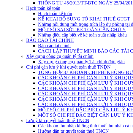
THÔNG TƯ 45/2013/TT-BTC NGÀY 25/04/201
Hạch toán kế toán
Hạch toán kế toán
KÊ KHAI BỔ SUNG TỜ KHAI THUẾ GTGT
Những nội dung mới trong trích lập dự phòng tại 
MỘT SỐ SAI SÓT KẾ TOÁN CẦN CHÚ Ý
Những điều cần biết về kế toán xuất nhập khẩu
BÁO CÁO TÀI CHÍNH
Báo cáo tài chính
CÁCH LẬP THUYẾT MINH BÁO CÁO TÀI 
Xây dựng công cụ quản lý tài chính
Xây dựng công cụ quản lý Tài chính đơn giản
Chi phí cần lưu ý khi quyết toán thuế TNDN
TỔNG HỢP 37 KHOẢN CHI PHÍ KHÔNG ĐƯ
CÁC KHOẢN CHI PHÍ CẦN LƯU Ý KHI QU
CÁC KHOẢN CHI PHÍ CẦN LƯU Ý KHI QUY
CÁC KHOẢN CHI PHÍ CẦN LƯU Ý KHI QUY
CÁC KHOẢN CHI PHÍ CẦN LƯU Ý KHI QUY
CÁC KHOẢN CHI PHÍ CẦN LƯU Ý KHI QUY
CÁC KHOẢN CHI PHÍ CẦN LƯU Ý KHI QUY
MỘT SỐ CHI PHÍ ĐẶC BIỆT CẦN LƯU Ý K
MỘT SỐ CHI PHÍ ĐẶC BIỆT CẦN LƯU Ý K
Lưu ý khi quyết toán thuế TNCN
Các khoản thu nhập không tính thuế thu nhập cá 
Hướng dẫn tự quyết toán thuế TNCN