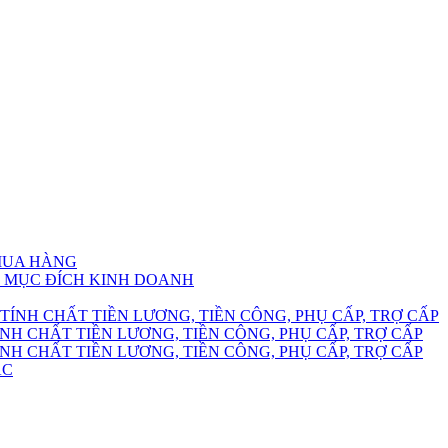
 MUA HÀNG
HO MỤC ĐÍCH KINH DOANH
TÍNH CHẤT TIỀN LƯƠNG, TIỀN CÔNG, PHỤ CẤP, TRỢ CẤP
NH CHẤT TIỀN LƯƠNG, TIỀN CÔNG, PHỤ CẤP, TRỢ CẤP
NH CHẤT TIỀN LƯƠNG, TIỀN CÔNG, PHỤ CẤP, TRỢ CẤP
ÁC