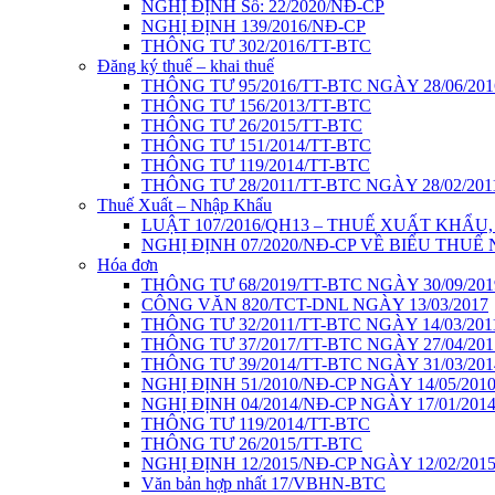
NGHỊ ĐỊNH Số: 22/2020/NĐ-CP
NGHỊ ĐỊNH 139/2016/NĐ-CP
THÔNG TƯ 302/2016/TT-BTC
Đăng ký thuế – khai thuế
THÔNG TƯ 95/2016/TT-BTC NGÀY 28/06/201
THÔNG TƯ 156/2013/TT-BTC
THÔNG TƯ 26/2015/TT-BTC
THÔNG TƯ 151/2014/TT-BTC
THÔNG TƯ 119/2014/TT-BTC
THÔNG TƯ 28/2011/TT-BTC NGÀY 28/02/201
Thuế Xuất – Nhập Khẩu
LUẬT 107/2016/QH13 – THUẾ XUẤT KHẨU
NGHỊ ĐỊNH 07/2020/NĐ-CP VỀ BIỂU THUẾ
Hóa đơn
THÔNG TƯ 68/2019/TT-BTC NGÀY 30/09/201
CÔNG VĂN 820/TCT-DNL NGÀY 13/03/2017
THÔNG TƯ 32/2011/TT-BTC NGÀY 14/03/201
THÔNG TƯ 37/2017/TT-BTC NGÀY 27/04/201
THÔNG TƯ 39/2014/TT-BTC NGÀY 31/03/201
NGHỊ ĐỊNH 51/2010/NĐ-CP NGÀY 14/05/201
NGHỊ ĐỊNH 04/2014/NĐ-CP NGÀY 17/01/201
THÔNG TƯ 119/2014/TT-BTC
THÔNG TƯ 26/2015/TT-BTC
NGHỊ ĐỊNH 12/2015/NĐ-CP NGÀY 12/02/201
Văn bản hợp nhất 17/VBHN-BTC