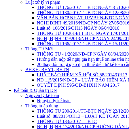
Luật xử lý vi phạm
THÔNG TƯ 176/2016/TT-BTC NGÀY 31/10/20
THÔNG TƯ 130/2016/TT-BTC NGÀY 12/08/20
VĂN BẢN HỢP NHẤT 11/VBHN-BTC NGÀY 2
NGHỊ ĐỊNH 49/2016/NĐ-CP NGÀY 27/05/201
Luật số: 106/2016/QH13 NGÀY 06/04/2016
THÔNG TƯ 10/2014/TT-BTC NGÀY 17/01/201
NGHỊ ĐỊNH 109/2013/NĐ-CP NGÀY 24/09/20
THÔNG TƯ 166/2013/TT-BTC NGÀY 15/11/20
Thông Tư Mới
THÔNG TƯ 41/2020/NĐ-CP NGÀY 08/04/2020
Hướng dẫn nộp đề nghị gia hạn thuế online trên htt
20 thay đổi trong giao dịch thuế điện tử kế toán cầ
BHXH, BHYT, BHTN
LUẬT BẢO HIỂM XÃ HỘI SỐ 58/2014/QH13
NĐ 115/2015/NĐ-CP – LUẬT BẢO HIỂM XÃ
QUYẾT ĐỊNH 595/QĐ-BHXH NĂM 2017
Kế toán & Quản trị DN
Nguyên lý kế toán
Nguyên lý kế toán
Thông tư áp dụng
THÔNG TƯ 200/2014/TT-BTC NGÀY 22/12/20
Luật số: 88/2015/QH13 – LUẬT KẾ TOÁN 201
THÔNG TƯ 133/2016/TT-BTC
NGHỊ ĐỊNH 174/2016/NĐ-CP HƯỚNG DẪN