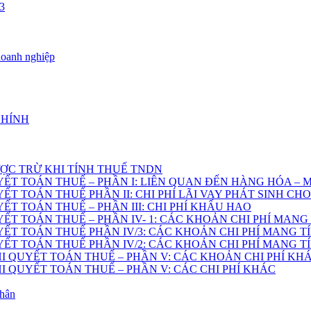
3
doanh nghiệp
CHÍNH
ỢC TRỪ KHI TÍNH THUẾ TNDN
YẾT TOÁN THUẾ – PHẦN I: LIÊN QUAN ĐẾN HÀNG HÓA –
ẾT TOÁN THUẾ PHẦN II: CHI PHÍ LÃI VAY PHÁT SINH C
ẾT TOÁN THUẾ – PHẦN III: CHI PHÍ KHẤU HAO
ẾT TOÁN THUẾ – PHẦN IV- 1: CÁC KHOẢN CHI PHÍ MANG 
ẾT TOÁN THUẾ PHẦN IV/3: CÁC KHOẢN CHI PHÍ MANG TÍ
ẾT TOÁN THUẾ PHẦN IV/2: CÁC KHOẢN CHI PHÍ MANG TÍ
HI QUYẾT TOÁN THUẾ – PHẦN V: CÁC KHOẢN CHI PHÍ KH
HI QUYẾT TOÁN THUẾ – PHẦN V: CÁC CHI PHÍ KHÁC
nhân