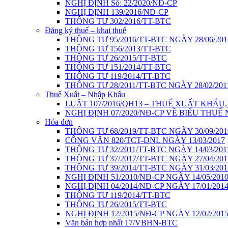
NGHỊ ĐỊNH Số: 22/2020/NĐ-CP
NGHỊ ĐỊNH 139/2016/NĐ-CP
THÔNG TƯ 302/2016/TT-BTC
Đăng ký thuế – khai thuế
THÔNG TƯ 95/2016/TT-BTC NGÀY 28/06/201
THÔNG TƯ 156/2013/TT-BTC
THÔNG TƯ 26/2015/TT-BTC
THÔNG TƯ 151/2014/TT-BTC
THÔNG TƯ 119/2014/TT-BTC
THÔNG TƯ 28/2011/TT-BTC NGÀY 28/02/201
Thuế Xuất – Nhập Khẩu
LUẬT 107/2016/QH13 – THUẾ XUẤT KHẨU
NGHỊ ĐỊNH 07/2020/NĐ-CP VỀ BIỂU THUẾ
Hóa đơn
THÔNG TƯ 68/2019/TT-BTC NGÀY 30/09/201
CÔNG VĂN 820/TCT-DNL NGÀY 13/03/2017
THÔNG TƯ 32/2011/TT-BTC NGÀY 14/03/201
THÔNG TƯ 37/2017/TT-BTC NGÀY 27/04/201
THÔNG TƯ 39/2014/TT-BTC NGÀY 31/03/201
NGHỊ ĐỊNH 51/2010/NĐ-CP NGÀY 14/05/201
NGHỊ ĐỊNH 04/2014/NĐ-CP NGÀY 17/01/201
THÔNG TƯ 119/2014/TT-BTC
THÔNG TƯ 26/2015/TT-BTC
NGHỊ ĐỊNH 12/2015/NĐ-CP NGÀY 12/02/201
Văn bản hợp nhất 17/VBHN-BTC