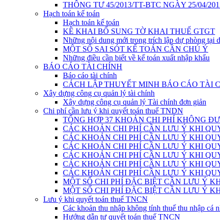
THÔNG TƯ 45/2013/TT-BTC NGÀY 25/04/201
Hạch toán kế toán
Hạch toán kế toán
KÊ KHAI BỔ SUNG TỜ KHAI THUẾ GTGT
Những nội dung mới trong trích lập dự phòng tại 
MỘT SỐ SAI SÓT KẾ TOÁN CẦN CHÚ Ý
Những điều cần biết về kế toán xuất nhập khẩu
BÁO CÁO TÀI CHÍNH
Báo cáo tài chính
CÁCH LẬP THUYẾT MINH BÁO CÁO TÀI 
Xây dựng công cụ quản lý tài chính
Xây dựng công cụ quản lý Tài chính đơn giản
Chi phí cần lưu ý khi quyết toán thuế TNDN
TỔNG HỢP 37 KHOẢN CHI PHÍ KHÔNG ĐƯ
CÁC KHOẢN CHI PHÍ CẦN LƯU Ý KHI QU
CÁC KHOẢN CHI PHÍ CẦN LƯU Ý KHI QUY
CÁC KHOẢN CHI PHÍ CẦN LƯU Ý KHI QUY
CÁC KHOẢN CHI PHÍ CẦN LƯU Ý KHI QUY
CÁC KHOẢN CHI PHÍ CẦN LƯU Ý KHI QUY
CÁC KHOẢN CHI PHÍ CẦN LƯU Ý KHI QUY
MỘT SỐ CHI PHÍ ĐẶC BIỆT CẦN LƯU Ý K
MỘT SỐ CHI PHÍ ĐẶC BIỆT CẦN LƯU Ý K
Lưu ý khi quyết toán thuế TNCN
Các khoản thu nhập không tính thuế thu nhập cá 
Hướng dẫn tự quyết toán thuế TNCN