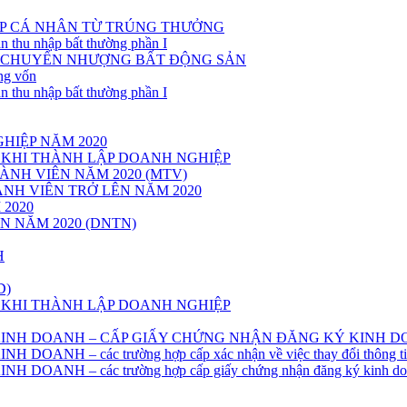
P CÁ NHÂN TỪ TRÚNG THƯỞNG
n thu nhập bất thường phần I
Ừ CHUYỂN NHƯỢNG BẤT ĐỘNG SẢN
ng vốn
n thu nhập bất thường phần I
HIỆP NĂM 2020
 KHI THÀNH LẬP DOANH NGHIỆP
NH VIÊN NĂM 2020 (MTV)
NH VIÊN TRỞ LÊN NĂM 2020
2020
 NĂM 2020 (DNTN)
H
D)
 KHI THÀNH LẬP DOANH NGHIỆP
 KINH DOANH – CẤP GIẤY CHỨNG NHẬN ĐĂNG KÝ KINH 
NH – các trường hợp cấp xác nhận về việc thay đổi thông tin 
OANH – các trường hợp cấp giấy chứng nhận đăng ký kinh do