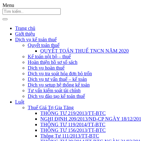
Menu
Trang chủ
Giới thiệu
Dịch vụ kế toán thuế
Quyết toán thuế
QUYẾT TOÁN THUẾ TNCN NĂM 2020
Kế toán nội bộ – thuế
Hoàn thiện hồ sơ sổ sách
Dịch vụ hoàn thuế
Dịch vụ tra soát hóa đơn bỏ trốn
Dịch vụ tư vấn thuế – kế toán
Dịch vụ setup hệ thống kế toán
Tư vấn kiểm soát tài chính
Dịch vụ đào tạo kế toán thuế
Luật
Thuế Giá Trị Gia Tăng
THÔNG TƯ 219/2013/TT-BTC
NGHỊ ĐỊNH 209/2013/NĐ-CP NGÀY 18/12/20
THÔNG TƯ 119/2014/TT-BTC
THÔNG TƯ 156/2013/TT-BTC
Thông Tư 111/2013/TT-BTC