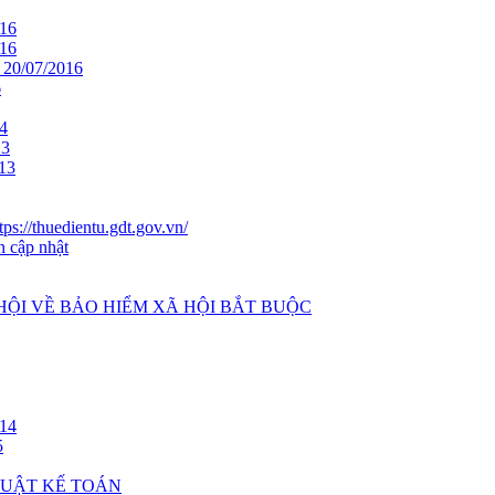
16
16
0/07/2016
6
4
13
13
ps://thuedientu.gdt.gov.vn/
n cập nhật
 HỘI VỀ BẢO HIỂM XÃ HỘI BẮT BUỘC
14
5
 LUẬT KẾ TOÁN