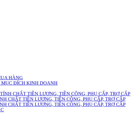
 MUA HÀNG
HO MỤC ĐÍCH KINH DOANH
TÍNH CHẤT TIỀN LƯƠNG, TIỀN CÔNG, PHỤ CẤP, TRỢ CẤP
NH CHẤT TIỀN LƯƠNG, TIỀN CÔNG, PHỤ CẤP, TRỢ CẤP
NH CHẤT TIỀN LƯƠNG, TIỀN CÔNG, PHỤ CẤP, TRỢ CẤP
ÁC