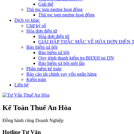
Giải thể
Thủ tục tạm ngưng hoạt động
Thủ tục tạm ngưng hoạt động
Dịch vụ khác
Chữ ký số
Hóa đơn điện tử
Hóa đơn điện tử
GIẢI ĐÁP THẮC MẮC VỀ HÓA ĐƠN ĐIỆN 
Bảo hiểm xã hội
Bảo hiểm xã hội
Quy trình thanh kiểm tra BHXH tại DN
Bảo hiểm xã hội một lần
Phần mềm kế toán
Báo cáo tài chính vay vốn ngân hàng
Kiểm toán
Liên hệ
Kế Toán Thuế An Hòa
Đồng hành cùng Doanh Nghiệp
Hotline Tư Vấn