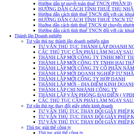
Hướng dẫn tự quyết toán thuế TNCN (PHẦN II)
HƯỚNG DẪN CÁCH TÍNH THUẾ THU NHẬ
Hướng dẫn cách tính thuế TNCN đối với các khoả
HƯỚNG DẪN CÁCH TÍNH THUẾ TNCN T
Huớng dẫn cách tính thuế TNCN từ chuyển nhượ
Hướng dẫn cách tính thuế TNCN đối với các khoả
Thành lập Doanh nghiệp
Tư vấn thủ tục thành lập doanh nghiệp năm
TƯ VẤN THỦ TỤC THÀNH LẬP DOANH NG
CÁC THỦ TỤC CẦN PHẢI LÀM NGAY SAU
THÀNH LẬP MỚI CÔNG TY TNHH MỘT THÀ
THÀNH LẬP MỚI CÔNG TY TNHH HAI THÀ
THÀNH LẬP MỚI CÔNG TY CỔ PHẦN NĂM 
THÀNH LẬP MỚI DOANH NGHIỆP TƯ NHÂN
THÀNH LẬP MỚI CÔNG TY HỢP DANH
THÀNH LẬP MỚI – ĐỊA ĐIỂM KINH DOAN
THÀNH LẬP CHI NHÁNH CÔNG TY
THÀNH LẬP VĂN PHÒNG ĐẠI DIỆN ( VPĐ
CÁC THỦ TỤC CẦN PHẢI LÀM NGAY SAU
Tư vấn thủ tục thay đổi giấy phép kinh doanh
TƯ VẤN THỦ TỤC THAY ĐỔI GIẤY PHÉP
TƯ VẤN THỦ TỤC THAY ĐỔI GIẤY PHÉP KINH DOA
TƯ VẤN THỦ TỤC THAY ĐỔI GIẤY PHÉP KINH D
Thủ tục giải thể công ty
Thủ tục giải thể công ty