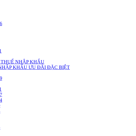
6
1
, THUẾ NHẬP KHẨU
 NHẬP KHẨU ƯU ĐÃI ĐẶC BIỆT
9
1
7
4
0
4
5