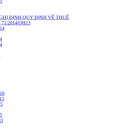
5
5
NGHỊ ĐỊNH QUY ĐỊNH VỀ THUẾ
71/2014/QH13
14
4
4
3
16
15
15
5
11