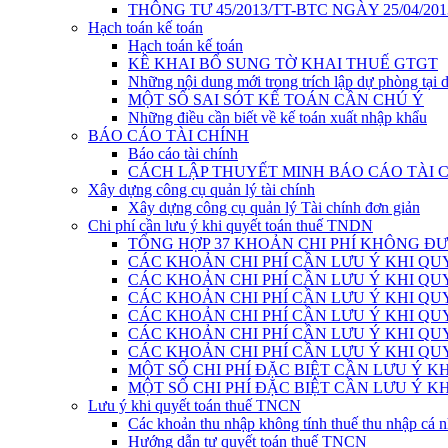
THÔNG TƯ 45/2013/TT-BTC NGÀY 25/04/201
Hạch toán kế toán
Hạch toán kế toán
KÊ KHAI BỔ SUNG TỜ KHAI THUẾ GTGT
Những nội dung mới trong trích lập dự phòng tại 
MỘT SỐ SAI SÓT KẾ TOÁN CẦN CHÚ Ý
Những điều cần biết về kế toán xuất nhập khẩu
BÁO CÁO TÀI CHÍNH
Báo cáo tài chính
CÁCH LẬP THUYẾT MINH BÁO CÁO TÀI 
Xây dựng công cụ quản lý tài chính
Xây dựng công cụ quản lý Tài chính đơn giản
Chi phí cần lưu ý khi quyết toán thuế TNDN
TỔNG HỢP 37 KHOẢN CHI PHÍ KHÔNG ĐƯ
CÁC KHOẢN CHI PHÍ CẦN LƯU Ý KHI QU
CÁC KHOẢN CHI PHÍ CẦN LƯU Ý KHI QUY
CÁC KHOẢN CHI PHÍ CẦN LƯU Ý KHI QUY
CÁC KHOẢN CHI PHÍ CẦN LƯU Ý KHI QUY
CÁC KHOẢN CHI PHÍ CẦN LƯU Ý KHI QUY
CÁC KHOẢN CHI PHÍ CẦN LƯU Ý KHI QUY
MỘT SỐ CHI PHÍ ĐẶC BIỆT CẦN LƯU Ý K
MỘT SỐ CHI PHÍ ĐẶC BIỆT CẦN LƯU Ý K
Lưu ý khi quyết toán thuế TNCN
Các khoản thu nhập không tính thuế thu nhập cá 
Hướng dẫn tự quyết toán thuế TNCN