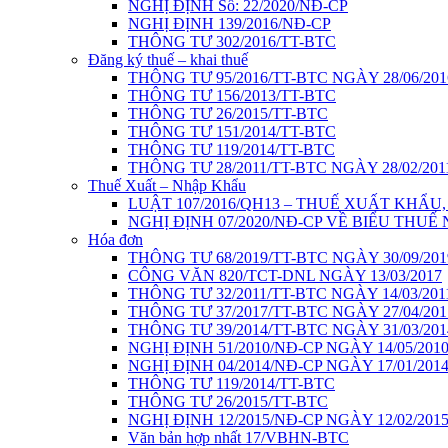
NGHỊ ĐỊNH Số: 22/2020/NĐ-CP
NGHỊ ĐỊNH 139/2016/NĐ-CP
THÔNG TƯ 302/2016/TT-BTC
Đăng ký thuế – khai thuế
THÔNG TƯ 95/2016/TT-BTC NGÀY 28/06/201
THÔNG TƯ 156/2013/TT-BTC
THÔNG TƯ 26/2015/TT-BTC
THÔNG TƯ 151/2014/TT-BTC
THÔNG TƯ 119/2014/TT-BTC
THÔNG TƯ 28/2011/TT-BTC NGÀY 28/02/201
Thuế Xuất – Nhập Khẩu
LUẬT 107/2016/QH13 – THUẾ XUẤT KHẨU
NGHỊ ĐỊNH 07/2020/NĐ-CP VỀ BIỂU THUẾ
Hóa đơn
THÔNG TƯ 68/2019/TT-BTC NGÀY 30/09/201
CÔNG VĂN 820/TCT-DNL NGÀY 13/03/2017
THÔNG TƯ 32/2011/TT-BTC NGÀY 14/03/201
THÔNG TƯ 37/2017/TT-BTC NGÀY 27/04/201
THÔNG TƯ 39/2014/TT-BTC NGÀY 31/03/201
NGHỊ ĐỊNH 51/2010/NĐ-CP NGÀY 14/05/201
NGHỊ ĐỊNH 04/2014/NĐ-CP NGÀY 17/01/201
THÔNG TƯ 119/2014/TT-BTC
THÔNG TƯ 26/2015/TT-BTC
NGHỊ ĐỊNH 12/2015/NĐ-CP NGÀY 12/02/201
Văn bản hợp nhất 17/VBHN-BTC