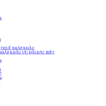
6
1
, THUẾ NHẬP KHẨU
 NHẬP KHẨU ƯU ĐÃI ĐẶC BIỆT
9
1
7
4
0
4
5