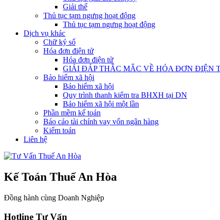
Giải thể
Thủ tục tạm ngưng hoạt động
Thủ tục tạm ngưng hoạt động
Dịch vụ khác
Chữ ký số
Hóa đơn điện tử
Hóa đơn điện tử
GIẢI ĐÁP THẮC MẮC VỀ HÓA ĐƠN ĐIỆN 
Bảo hiểm xã hội
Bảo hiểm xã hội
Quy trình thanh kiểm tra BHXH tại DN
Bảo hiểm xã hội một lần
Phần mềm kế toán
Báo cáo tài chính vay vốn ngân hàng
Kiểm toán
Liên hệ
Kế Toán Thuế An Hòa
Đồng hành cùng Doanh Nghiệp
Hotline Tư Vấn