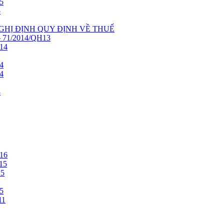
5
5
NGHỊ ĐỊNH QUY ĐỊNH VỀ THUẾ
71/2014/QH13
14
4
4
3
16
15
15
5
11