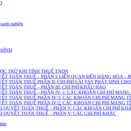
3
doanh nghiệp
CHÍNH
ỢC TRỪ KHI TÍNH THUẾ TNDN
YẾT TOÁN THUẾ – PHẦN I: LIÊN QUAN ĐẾN HÀNG HÓA –
ẾT TOÁN THUẾ PHẦN II: CHI PHÍ LÃI VAY PHÁT SINH C
ẾT TOÁN THUẾ – PHẦN III: CHI PHÍ KHẤU HAO
ẾT TOÁN THUẾ – PHẦN IV- 1: CÁC KHOẢN CHI PHÍ MANG 
ẾT TOÁN THUẾ PHẦN IV/3: CÁC KHOẢN CHI PHÍ MANG TÍ
ẾT TOÁN THUẾ PHẦN IV/2: CÁC KHOẢN CHI PHÍ MANG TÍ
HI QUYẾT TOÁN THUẾ – PHẦN V: CÁC KHOẢN CHI PHÍ KH
HI QUYẾT TOÁN THUẾ – PHẦN V: CÁC CHI PHÍ KHÁC
nhân