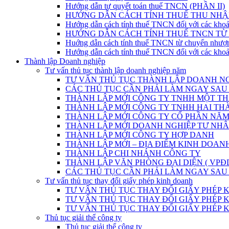
Hướng dẫn tự quyết toán thuế TNCN (PHẦN II)
HƯỚNG DẪN CÁCH TÍNH THUẾ THU NHẬ
Hướng dẫn cách tính thuế TNCN đối với các khoả
HƯỚNG DẪN CÁCH TÍNH THUẾ TNCN T
Huớng dẫn cách tính thuế TNCN từ chuyển nhượ
Hướng dẫn cách tính thuế TNCN đối với các khoả
Thành lập Doanh nghiệp
Tư vấn thủ tục thành lập doanh nghiệp năm
TƯ VẤN THỦ TỤC THÀNH LẬP DOANH NG
CÁC THỦ TỤC CẦN PHẢI LÀM NGAY SAU
THÀNH LẬP MỚI CÔNG TY TNHH MỘT THÀ
THÀNH LẬP MỚI CÔNG TY TNHH HAI THÀ
THÀNH LẬP MỚI CÔNG TY CỔ PHẦN NĂM 
THÀNH LẬP MỚI DOANH NGHIỆP TƯ NHÂN
THÀNH LẬP MỚI CÔNG TY HỢP DANH
THÀNH LẬP MỚI – ĐỊA ĐIỂM KINH DOAN
THÀNH LẬP CHI NHÁNH CÔNG TY
THÀNH LẬP VĂN PHÒNG ĐẠI DIỆN ( VPĐ
CÁC THỦ TỤC CẦN PHẢI LÀM NGAY SAU
Tư vấn thủ tục thay đổi giấy phép kinh doanh
TƯ VẤN THỦ TỤC THAY ĐỔI GIẤY PHÉP
TƯ VẤN THỦ TỤC THAY ĐỔI GIẤY PHÉP KINH DOA
TƯ VẤN THỦ TỤC THAY ĐỔI GIẤY PHÉP KINH D
Thủ tục giải thể công ty
Thủ tục giải thể công ty