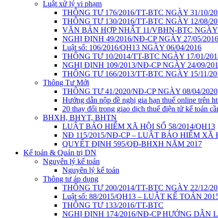
Luật xử lý vi phạm
THÔNG TƯ 176/2016/TT-BTC NGÀY 31/10/20
THÔNG TƯ 130/2016/TT-BTC NGÀY 12/08/20
VĂN BẢN HỢP NHẤT 11/VBHN-BTC NGÀY 2
NGHỊ ĐỊNH 49/2016/NĐ-CP NGÀY 27/05/201
Luật số: 106/2016/QH13 NGÀY 06/04/2016
THÔNG TƯ 10/2014/TT-BTC NGÀY 17/01/201
NGHỊ ĐỊNH 109/2013/NĐ-CP NGÀY 24/09/20
THÔNG TƯ 166/2013/TT-BTC NGÀY 15/11/20
Thông Tư Mới
THÔNG TƯ 41/2020/NĐ-CP NGÀY 08/04/2020
Hướng dẫn nộp đề nghị gia hạn thuế online trên htt
20 thay đổi trong giao dịch thuế điện tử kế toán cầ
BHXH, BHYT, BHTN
LUẬT BẢO HIỂM XÃ HỘI SỐ 58/2014/QH13
NĐ 115/2015/NĐ-CP – LUẬT BẢO HIỂM XÃ
QUYẾT ĐỊNH 595/QĐ-BHXH NĂM 2017
Kế toán & Quản trị DN
Nguyên lý kế toán
Nguyên lý kế toán
Thông tư áp dụng
THÔNG TƯ 200/2014/TT-BTC NGÀY 22/12/20
Luật số: 88/2015/QH13 – LUẬT KẾ TOÁN 201
THÔNG TƯ 133/2016/TT-BTC
NGHỊ ĐỊNH 174/2016/NĐ-CP HƯỚNG DẪN