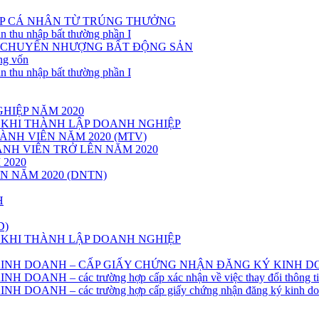
P CÁ NHÂN TỪ TRÚNG THƯỞNG
n thu nhập bất thường phần I
Ừ CHUYỂN NHƯỢNG BẤT ĐỘNG SẢN
ng vốn
n thu nhập bất thường phần I
HIỆP NĂM 2020
 KHI THÀNH LẬP DOANH NGHIỆP
NH VIÊN NĂM 2020 (MTV)
NH VIÊN TRỞ LÊN NĂM 2020
2020
 NĂM 2020 (DNTN)
H
D)
 KHI THÀNH LẬP DOANH NGHIỆP
 KINH DOANH – CẤP GIẤY CHỨNG NHẬN ĐĂNG KÝ KINH 
NH – các trường hợp cấp xác nhận về việc thay đổi thông tin 
OANH – các trường hợp cấp giấy chứng nhận đăng ký kinh do