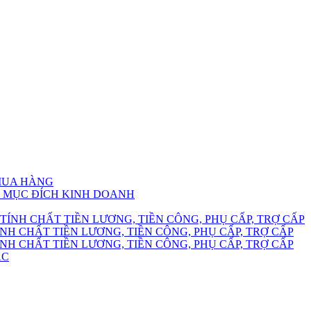
 MUA HÀNG
HO MỤC ĐÍCH KINH DOANH
TÍNH CHẤT TIỀN LƯƠNG, TIỀN CÔNG, PHỤ CẤP, TRỢ CẤP
NH CHẤT TIỀN LƯƠNG, TIỀN CÔNG, PHỤ CẤP, TRỢ CẤP
NH CHẤT TIỀN LƯƠNG, TIỀN CÔNG, PHỤ CẤP, TRỢ CẤP
ÁC