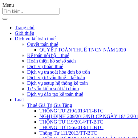
Menu
Trang chủ
Giới thiệu
Dịch vụ kế toán thuế
Quyết toán thuế
QUYẾT TOÁN THUẾ TNCN NĂM 2020
Kế toán nội bộ – thuế
Hoàn thiện hồ sơ sổ sách
Dịch vụ hoàn thuế
Dịch vụ tra soát hóa đơn bỏ trốn
Dịch vụ tư vấn thuế – kế toán
Dịch vụ setup hệ thống kế toán
Tư vấn kiểm soát tài chính
Dịch vụ đào tạo kế toán thuế
Luật
Thuế Giá Trị Gia Tăng
THÔNG TƯ 219/2013/TT-BTC
NGHỊ ĐỊNH 209/2013/NĐ-CP NGÀY 18/12/20
THÔNG TƯ 119/2014/TT-BTC
THÔNG TƯ 156/2013/TT-BTC
Thông Tư 111/2013/TT-BTC