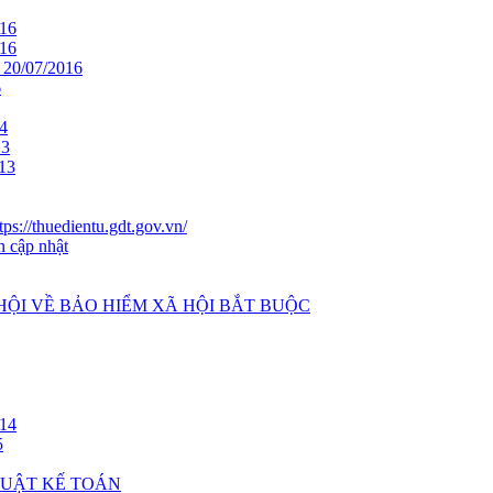
16
16
0/07/2016
6
4
13
13
ps://thuedientu.gdt.gov.vn/
n cập nhật
 HỘI VỀ BẢO HIỂM XÃ HỘI BẮT BUỘC
14
5
 LUẬT KẾ TOÁN