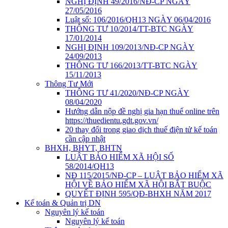
NGHỊ ĐỊNH 49/2016/NĐ-CP NGÀY
27/05/2016
Luật số: 106/2016/QH13 NGÀY 06/04/2016
THÔNG TƯ 10/2014/TT-BTC NGÀY
17/01/2014
NGHỊ ĐỊNH 109/2013/NĐ-CP NGÀY
24/09/2013
THÔNG TƯ 166/2013/TT-BTC NGÀY
15/11/2013
Thông Tư Mới
THÔNG TƯ 41/2020/NĐ-CP NGÀY
08/04/2020
Hướng dẫn nộp đề nghị gia hạn thuế online trên
https://thuedientu.gdt.gov.vn/
20 thay đổi trong giao dịch thuế điện tử kế toán
cần cập nhật
BHXH, BHYT, BHTN
LUẬT BẢO HIỂM XÃ HỘI SỐ
58/2014/QH13
NĐ 115/2015/NĐ-CP – LUẬT BẢO HIỂM XÃ
HỘI VỀ BẢO HIỂM XÃ HỘI BẮT BUỘC
QUYẾT ĐỊNH 595/QĐ-BHXH NĂM 2017
Kế toán & Quản trị DN
Nguyên lý kế toán
Nguyên lý kế toán