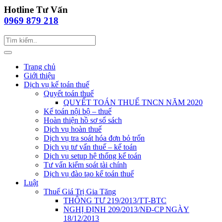
Hotline Tư Vấn
0969 879 218
Trang chủ
Giới thiệu
Dịch vụ kế toán thuế
Quyết toán thuế
QUYẾT TOÁN THUẾ TNCN NĂM 2020
Kế toán nội bộ – thuế
Hoàn thiện hồ sơ sổ sách
Dịch vụ hoàn thuế
Dịch vụ tra soát hóa đơn bỏ trốn
Dịch vụ tư vấn thuế – kế toán
Dịch vụ setup hệ thống kế toán
Tư vấn kiểm soát tài chính
Dịch vụ đào tạo kế toán thuế
Luật
Thuế Giá Trị Gia Tăng
THÔNG TƯ 219/2013/TT-BTC
NGHỊ ĐỊNH 209/2013/NĐ-CP NGÀY
18/12/2013