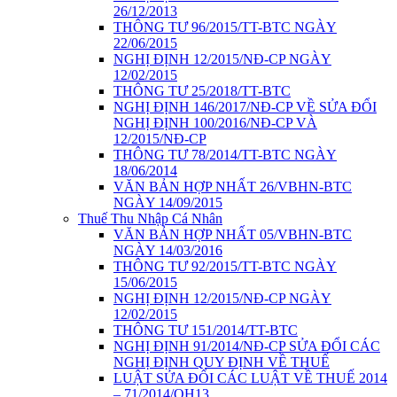
26/12/2013
THÔNG TƯ 96/2015/TT-BTC NGÀY
22/06/2015
NGHỊ ĐỊNH 12/2015/NĐ-CP NGÀY
12/02/2015
THÔNG TƯ 25/2018/TT-BTC
NGHỊ ĐỊNH 146/2017/NĐ-CP VỀ SỬA ĐỔI
NGHỊ ĐỊNH 100/2016/NĐ-CP VÀ
12/2015/NĐ-CP
THÔNG TƯ 78/2014/TT-BTC NGÀY
18/06/2014
VĂN BẢN HỢP NHẤT 26/VBHN-BTC
NGÀY 14/09/2015
Thuế Thu Nhập Cá Nhân
VĂN BẢN HỢP NHẤT 05/VBHN-BTC
NGÀY 14/03/2016
THÔNG TƯ 92/2015/TT-BTC NGÀY
15/06/2015
NGHỊ ĐỊNH 12/2015/NĐ-CP NGÀY
12/02/2015
THÔNG TƯ 151/2014/TT-BTC
NGHỊ ĐỊNH 91/2014/NĐ-CP SỬA ĐỔI CÁC
NGHỊ ĐỊNH QUY ĐỊNH VỀ THUẾ
LUẬT SỬA ĐỔI CÁC LUẬT VỀ THUẾ 2014
– 71/2014/QH13