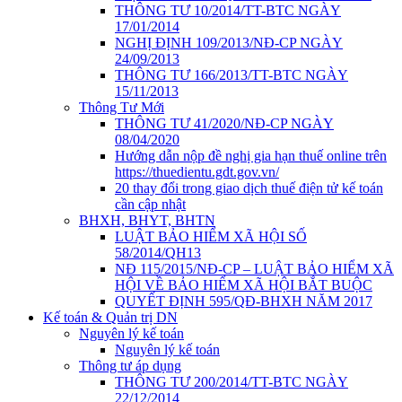
THÔNG TƯ 10/2014/TT-BTC NGÀY
17/01/2014
NGHỊ ĐỊNH 109/2013/NĐ-CP NGÀY
24/09/2013
THÔNG TƯ 166/2013/TT-BTC NGÀY
15/11/2013
Thông Tư Mới
THÔNG TƯ 41/2020/NĐ-CP NGÀY
08/04/2020
Hướng dẫn nộp đề nghị gia hạn thuế online trên
https://thuedientu.gdt.gov.vn/
20 thay đổi trong giao dịch thuế điện tử kế toán
cần cập nhật
BHXH, BHYT, BHTN
LUẬT BẢO HIỂM XÃ HỘI SỐ
58/2014/QH13
NĐ 115/2015/NĐ-CP – LUẬT BẢO HIỂM XÃ
HỘI VỀ BẢO HIỂM XÃ HỘI BẮT BUỘC
QUYẾT ĐỊNH 595/QĐ-BHXH NĂM 2017
Kế toán & Quản trị DN
Nguyên lý kế toán
Nguyên lý kế toán
Thông tư áp dụng
THÔNG TƯ 200/2014/TT-BTC NGÀY
22/12/2014