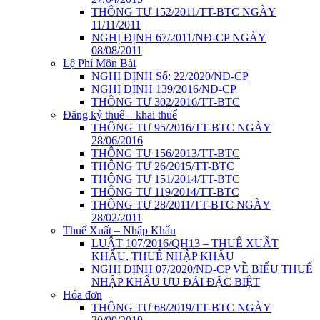
THÔNG TƯ 152/2011/TT-BTC NGÀY
11/11/2011
NGHỊ ĐỊNH 67/2011/NĐ-CP NGÀY
08/08/2011
Lệ Phí Môn Bài
NGHỊ ĐỊNH Số: 22/2020/NĐ-CP
NGHỊ ĐỊNH 139/2016/NĐ-CP
THÔNG TƯ 302/2016/TT-BTC
Đăng ký thuế – khai thuế
THÔNG TƯ 95/2016/TT-BTC NGÀY
28/06/2016
THÔNG TƯ 156/2013/TT-BTC
THÔNG TƯ 26/2015/TT-BTC
THÔNG TƯ 151/2014/TT-BTC
THÔNG TƯ 119/2014/TT-BTC
THÔNG TƯ 28/2011/TT-BTC NGÀY
28/02/2011
Thuế Xuất – Nhập Khẩu
LUẬT 107/2016/QH13 – THUẾ XUẤT
KHẨU, THUẾ NHẬP KHẨU
NGHỊ ĐỊNH 07/2020/NĐ-CP VỀ BIỂU THUẾ
NHẬP KHẨU ƯU ĐÃI ĐẶC BIỆT
Hóa đơn
THÔNG TƯ 68/2019/TT-BTC NGÀY