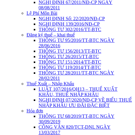
NGHỊ ĐỊNH 67/2011/NĐ-CP NGÀY
08/08/2011
Lệ Phí Môn Bài
NGHỊ ĐỊNH Số: 22/2020/NĐ-CP
NGHỊ ĐỊNH 139/2016/NĐ-CP
THÔNG TƯ 302/2016/TT-BTC
Đăng ký thuế – khai thuế
THÔNG TƯ 95/2016/TT-BTC NGÀY
28/06/2016
THÔNG TƯ 156/2013/TT-BTC
THÔNG TƯ 26/2015/TT-BTC
THÔNG TƯ 151/2014/TT-BTC
THÔNG TƯ 119/2014/TT-BTC
THÔNG TƯ 28/2011/TT-BTC NGÀY
28/02/2011
Thuế Xuất – Nhập Khẩu
LUẬT 107/2016/QH13 – THUẾ XUẤT
KHẨU, THUẾ NHẬP KHẨU
NGHỊ ĐỊNH 07/2020/NĐ-CP VỀ BIỂU THUẾ
NHẬP KHẨU ƯU ĐÃI ĐẶC BIỆT
Hóa đơn
THÔNG TƯ 68/2019/TT-BTC NGÀY
30/09/2019
CÔNG VĂN 820/TCT-DNL NGÀY
13/03/2017