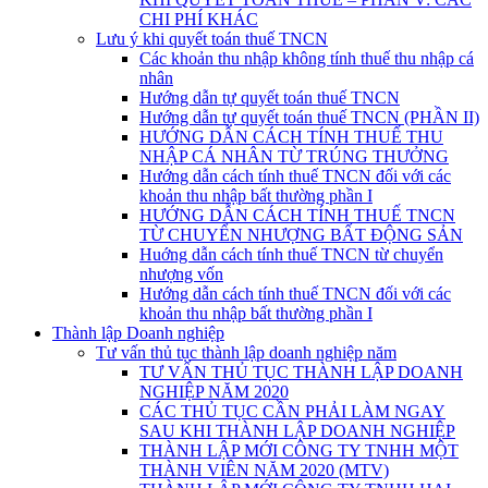
CHI PHÍ KHÁC
Lưu ý khi quyết toán thuế TNCN
Các khoản thu nhập không tính thuế thu nhập cá
nhân
Hướng dẫn tự quyết toán thuế TNCN
Hướng dẫn tự quyết toán thuế TNCN (PHẦN II)
HƯỚNG DẪN CÁCH TÍNH THUẾ THU
NHẬP CÁ NHÂN TỪ TRÚNG THƯỞNG
Hướng dẫn cách tính thuế TNCN đối với các
khoản thu nhập bất thường phần I
HƯỚNG DẪN CÁCH TÍNH THUẾ TNCN
TỪ CHUYỂN NHƯỢNG BẤT ĐỘNG SẢN
Huớng dẫn cách tính thuế TNCN từ chuyển
nhượng vốn
Hướng dẫn cách tính thuế TNCN đối với các
khoản thu nhập bất thường phần I
Thành lập Doanh nghiệp
Tư vấn thủ tục thành lập doanh nghiệp năm
TƯ VẤN THỦ TỤC THÀNH LẬP DOANH
NGHIỆP NĂM 2020
CÁC THỦ TỤC CẦN PHẢI LÀM NGAY
SAU KHI THÀNH LẬP DOANH NGHIỆP
THÀNH LẬP MỚI CÔNG TY TNHH MỘT
THÀNH VIÊN NĂM 2020 (MTV)