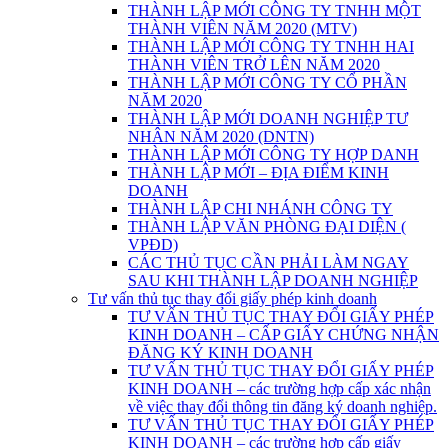
THÀNH LẬP MỚI CÔNG TY TNHH MỘT
THÀNH VIÊN NĂM 2020 (MTV)
THÀNH LẬP MỚI CÔNG TY TNHH HAI
THÀNH VIÊN TRỞ LÊN NĂM 2020
THÀNH LẬP MỚI CÔNG TY CỔ PHẦN
NĂM 2020
THÀNH LẬP MỚI DOANH NGHIỆP TƯ
NHÂN NĂM 2020 (DNTN)
THÀNH LẬP MỚI CÔNG TY HỢP DANH
THÀNH LẬP MỚI – ĐỊA ĐIỂM KINH
DOANH
THÀNH LẬP CHI NHÁNH CÔNG TY
THÀNH LẬP VĂN PHÒNG ĐẠI DIỆN (
VPĐD)
CÁC THỦ TỤC CẦN PHẢI LÀM NGAY
SAU KHI THÀNH LẬP DOANH NGHIỆP
Tư vấn thủ tục thay đổi giấy phép kinh doanh
TƯ VẤN THỦ TỤC THAY ĐỔI GIẤY PHÉP
KINH DOANH – CẤP GIẤY CHỨNG NHẬN
ĐĂNG KÝ KINH DOANH
TƯ VẤN THỦ TỤC THAY ĐỔI GIẤY PHÉP
KINH DOANH – các trường hợp cấp xác nhận
về việc thay đổi thông tin đăng ký doanh nghiệp.
TƯ VẤN THỦ TỤC THAY ĐỔI GIẤY PHÉP
KINH DOANH – các trường hợp cấp giấy