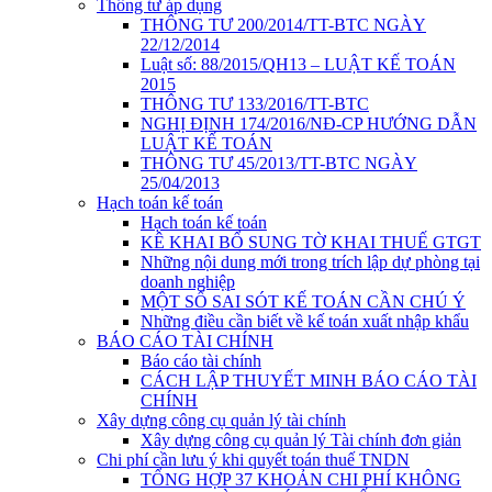
Thông tư áp dụng
THÔNG TƯ 200/2014/TT-BTC NGÀY
22/12/2014
Luật số: 88/2015/QH13 – LUẬT KẾ TOÁN
2015
THÔNG TƯ 133/2016/TT-BTC
NGHỊ ĐỊNH 174/2016/NĐ-CP HƯỚNG DẪN
LUẬT KẾ TOÁN
THÔNG TƯ 45/2013/TT-BTC NGÀY
25/04/2013
Hạch toán kế toán
Hạch toán kế toán
KÊ KHAI BỔ SUNG TỜ KHAI THUẾ GTGT
Những nội dung mới trong trích lập dự phòng tại
doanh nghiệp
MỘT SỐ SAI SÓT KẾ TOÁN CẦN CHÚ Ý
Những điều cần biết về kế toán xuất nhập khẩu
BÁO CÁO TÀI CHÍNH
Báo cáo tài chính
CÁCH LẬP THUYẾT MINH BÁO CÁO TÀI
CHÍNH
Xây dựng công cụ quản lý tài chính
Xây dựng công cụ quản lý Tài chính đơn giản
Chi phí cần lưu ý khi quyết toán thuế TNDN
TỔNG HỢP 37 KHOẢN CHI PHÍ KHÔNG