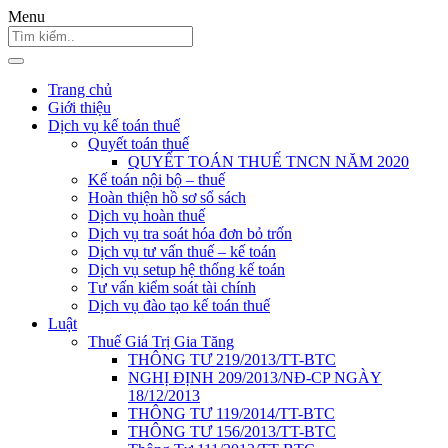
Menu
Trang chủ
Giới thiệu
Dịch vụ kế toán thuế
Quyết toán thuế
QUYẾT TOÁN THUẾ TNCN NĂM 2020
Kế toán nội bộ – thuế
Hoàn thiện hồ sơ sổ sách
Dịch vụ hoàn thuế
Dịch vụ tra soát hóa đơn bỏ trốn
Dịch vụ tư vấn thuế – kế toán
Dịch vụ setup hệ thống kế toán
Tư vấn kiểm soát tài chính
Dịch vụ đào tạo kế toán thuế
Luật
Thuế Giá Trị Gia Tăng
THÔNG TƯ 219/2013/TT-BTC
NGHỊ ĐỊNH 209/2013/NĐ-CP NGÀY
18/12/2013
THÔNG TƯ 119/2014/TT-BTC
THÔNG TƯ 156/2013/TT-BTC