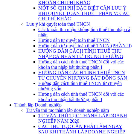
KHOẢN CHI PHÍ KHÁC
MỘT SỐ CHI PHÍ ĐẶC BIỆT CẦN LƯU Ý
KHI QUYẾT TOÁN THUẾ – PHẦN V: CÁC
CHI PHÍ KHÁC
Lưu ý khi quyết toán thuế TNCN
Các khoản thu nhập không tính thuế thu nhập cá
nhân
Hướng dẫn tự quyết toán thuế TNCN
Hướng dẫn tự quyết toán thuế TNCN (PHẦN II)
HƯỚNG DẪN CÁCH TÍNH THUẾ THU
NHẬP CÁ NHÂN TỪ TRÚNG THƯỞNG
Hướng dẫn cách tính thuế TNCN đối với các
khoản thu nhập bất thường phần I
HƯỚNG DẪN CÁCH TÍNH THUẾ TNCN
TỪ CHUYỂN NHƯỢNG BẤT ĐỘNG SẢN
Huớng dẫn cách tính thuế TNCN từ chuyển
nhượng vốn
Hướng dẫn cách tính thuế TNCN đối với các
khoản thu nhập bất thường phần I
Thành lập Doanh nghiệp
Tư vấn thủ tục thành lập doanh nghiệp năm
TƯ VẤN THỦ TỤC THÀNH LẬP DOANH
NGHIỆP NĂM 2020
CÁC THỦ TỤC CẦN PHẢI LÀM NGAY
SAU KHI THÀNH LẬP DOANH NGHIỆP