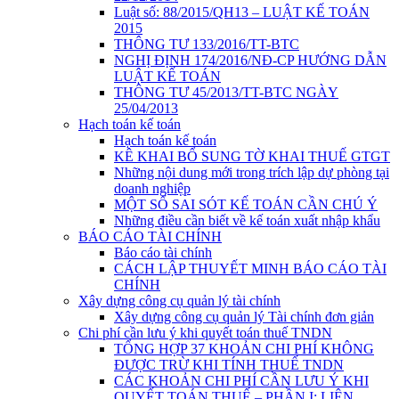
Luật số: 88/2015/QH13 – LUẬT KẾ TOÁN
2015
THÔNG TƯ 133/2016/TT-BTC
NGHỊ ĐỊNH 174/2016/NĐ-CP HƯỚNG DẪN
LUẬT KẾ TOÁN
THÔNG TƯ 45/2013/TT-BTC NGÀY
25/04/2013
Hạch toán kế toán
Hạch toán kế toán
KÊ KHAI BỔ SUNG TỜ KHAI THUẾ GTGT
Những nội dung mới trong trích lập dự phòng tại
doanh nghiệp
MỘT SỐ SAI SÓT KẾ TOÁN CẦN CHÚ Ý
Những điều cần biết về kế toán xuất nhập khẩu
BÁO CÁO TÀI CHÍNH
Báo cáo tài chính
CÁCH LẬP THUYẾT MINH BÁO CÁO TÀI
CHÍNH
Xây dựng công cụ quản lý tài chính
Xây dựng công cụ quản lý Tài chính đơn giản
Chi phí cần lưu ý khi quyết toán thuế TNDN
TỔNG HỢP 37 KHOẢN CHI PHÍ KHÔNG
ĐƯỢC TRỪ KHI TÍNH THUẾ TNDN
CÁC KHOẢN CHI PHÍ CẦN LƯU Ý KHI
QUYẾT TOÁN THUẾ – PHẦN I: LIÊN