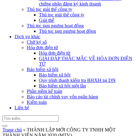
chứng nhận đăng ký kinh doanh
Thủ tục giải thể công ty
Thủ tục giải thể công ty
Giải thể
Thủ tục tạm ngưng hoạt động
Thủ tục tạm ngưng hoạt động
Dịch vụ khác
Chữ ký số
Hóa đơn điện tử
Hóa đơn điện tử
GIẢI ĐÁP THẮC MẮC VỀ HÓA ĐƠN ĐIỆN
TỬ
Bảo hiểm xã hội
Bảo hiểm xã hội
Quy trình thanh kiểm tra BHXH tại DN
Bảo hiểm xã hội một lần
Phần mềm kế toán
Báo cáo tài chính vay vốn ngân hàng
Kiểm toán
Liên hệ
Trang chủ
»
THÀNH LẬP MỚI CÔNG TY TNHH MỘT
THÀNH VIÊN NĂM 2020 (MTV)