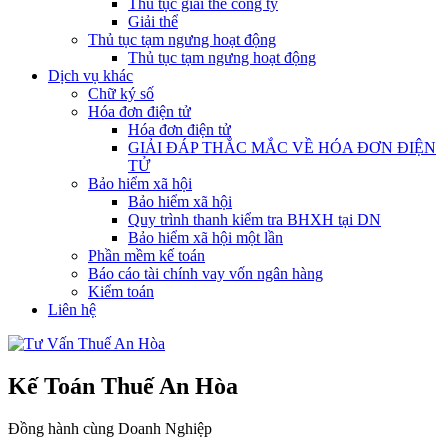
Thủ tục giải thể công ty
Giải thể
Thủ tục tạm ngưng hoạt động
Thủ tục tạm ngưng hoạt động
Dịch vụ khác
Chữ ký số
Hóa đơn điện tử
Hóa đơn điện tử
GIẢI ĐÁP THẮC MẮC VỀ HÓA ĐƠN ĐIỆN
TỬ
Bảo hiểm xã hội
Bảo hiểm xã hội
Quy trình thanh kiểm tra BHXH tại DN
Bảo hiểm xã hội một lần
Phần mềm kế toán
Báo cáo tài chính vay vốn ngân hàng
Kiểm toán
Liên hệ
Kế Toán Thuế An Hòa
Đồng hành cùng Doanh Nghiệp