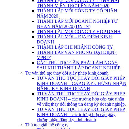
THÀNH LẬP MỚI CÔNG TY TNHH HAI
THÀNH VIÊN TRỞ LÊN NĂM 2020
THÀNH LẬP MỚI CÔNG TY CỔ PHẦN
NĂM 2020
THÀNH LẬP MỚI DOANH NGHIỆP TƯ
NHÂN NĂM 2020 (DNTN)
THÀNH LẬP MỚI CÔNG TY HỢP DANH
THÀNH LẬP MỚI – ĐỊA ĐIỂM KINH
DOANH
THÀNH LẬP CHI NHÁNH CÔNG TY
THÀNH LẬP VĂN PHÒNG ĐẠI DIỆN (
VPĐD)
CÁC THỦ TỤC CẦN PHẢI LÀM NGAY
SAU KHI THÀNH LẬP DOANH NGHIỆP
Tư vấn thủ tục thay đổi giấy phép kinh doanh
TƯ VẤN THỦ TỤC THAY ĐỔI GIẤY PHÉP
KINH DOANH – CẤP GIẤY CHỨNG NHẬN
ĐĂNG KÝ KINH DOANH
TƯ VẤN THỦ TỤC THAY ĐỔI GIẤY PHÉP
KINH DOANH – các trường hợp cấp xác nhận
về việc thay đổi thông tin đăng ký doanh nghiệp.
TƯ VẤN THỦ TỤC THAY ĐỔI GIẤY PHÉP
KINH DOANH – các trường hợp cấp giấy
chứng nhận đăng ký kinh doanh
Thủ tục giải thể công ty