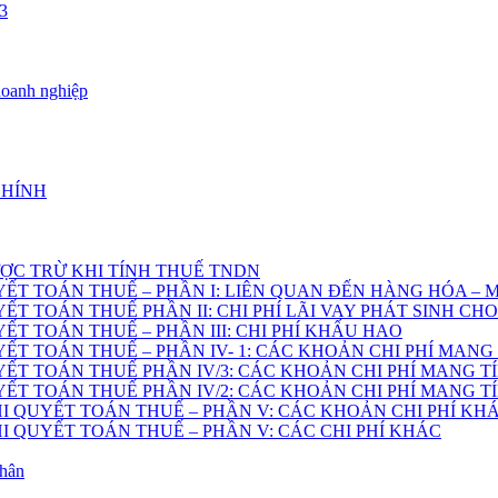
3
doanh nghiệp
CHÍNH
ỢC TRỪ KHI TÍNH THUẾ TNDN
YẾT TOÁN THUẾ – PHẦN I: LIÊN QUAN ĐẾN HÀNG HÓA –
ẾT TOÁN THUẾ PHẦN II: CHI PHÍ LÃI VAY PHÁT SINH C
ẾT TOÁN THUẾ – PHẦN III: CHI PHÍ KHẤU HAO
ẾT TOÁN THUẾ – PHẦN IV- 1: CÁC KHOẢN CHI PHÍ MANG 
ẾT TOÁN THUẾ PHẦN IV/3: CÁC KHOẢN CHI PHÍ MANG TÍ
ẾT TOÁN THUẾ PHẦN IV/2: CÁC KHOẢN CHI PHÍ MANG TÍ
HI QUYẾT TOÁN THUẾ – PHẦN V: CÁC KHOẢN CHI PHÍ KH
HI QUYẾT TOÁN THUẾ – PHẦN V: CÁC CHI PHÍ KHÁC
nhân