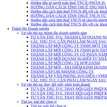
Hướng dẫn tự quyết toán thuế TNCN (PHẦN II)
HƯỚNG DẪN CÁCH TÍNH THUẾ THU NHẬ
Hướng dẫn cách tính thuế TNCN đối với các khoả
HƯỚNG DẪN CÁCH TÍNH THUẾ TNCN T
Huớng dẫn cách tính thuế TNCN từ chuyển nhượ
Hướng dẫn cách tính thuế TNCN đối với các khoả
Thành lập Doanh nghiệp
Tư vấn thủ tục thành lập doanh nghiệp năm
TƯ VẤN THỦ TỤC THÀNH LẬP DOANH NG
CÁC THỦ TỤC CẦN PHẢI LÀM NGAY SAU
THÀNH LẬP MỚI CÔNG TY TNHH MỘT THÀ
THÀNH LẬP MỚI CÔNG TY TNHH HAI THÀ
THÀNH LẬP MỚI CÔNG TY CỔ PHẦN NĂM 
THÀNH LẬP MỚI DOANH NGHIỆP TƯ NHÂN
THÀNH LẬP MỚI CÔNG TY HỢP DANH
THÀNH LẬP MỚI – ĐỊA ĐIỂM KINH DOAN
THÀNH LẬP CHI NHÁNH CÔNG TY
THÀNH LẬP VĂN PHÒNG ĐẠI DIỆN ( VPĐ
CÁC THỦ TỤC CẦN PHẢI LÀM NGAY SAU
Tư vấn thủ tục thay đổi giấy phép kinh doanh
TƯ VẤN THỦ TỤC THAY ĐỔI GIẤY PHÉP
TƯ VẤN THỦ TỤC THAY ĐỔI GIẤY PHÉP KINH DOA
TƯ VẤN THỦ TỤC THAY ĐỔI GIẤY PHÉP KINH D
Thủ tục giải thể công ty
Thủ tục giải thể công ty