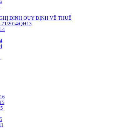
5
5
NGHỊ ĐỊNH QUY ĐỊNH VỀ THUẾ
71/2014/QH13
14
4
4
3
16
15
15
5
11