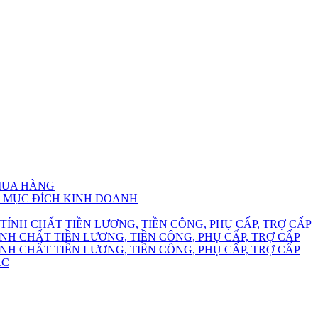
 MUA HÀNG
HO MỤC ĐÍCH KINH DOANH
TÍNH CHẤT TIỀN LƯƠNG, TIỀN CÔNG, PHỤ CẤP, TRỢ CẤP
NH CHẤT TIỀN LƯƠNG, TIỀN CÔNG, PHỤ CẤP, TRỢ CẤP
NH CHẤT TIỀN LƯƠNG, TIỀN CÔNG, PHỤ CẤP, TRỢ CẤP
ÁC