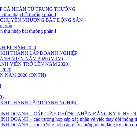
P CÁ NHÂN TỪ TRÚNG THƯỞNG
n thu nhập bất thường phần I
Ừ CHUYỂN NHƯỢNG BẤT ĐỘNG SẢN
ng vốn
n thu nhập bất thường phần I
HIỆP NĂM 2020
 KHI THÀNH LẬP DOANH NGHIỆP
NH VIÊN NĂM 2020 (MTV)
NH VIÊN TRỞ LÊN NĂM 2020
2020
 NĂM 2020 (DNTN)
H
D)
 KHI THÀNH LẬP DOANH NGHIỆP
 KINH DOANH – CẤP GIẤY CHỨNG NHẬN ĐĂNG KÝ KINH 
NH – các trường hợp cấp xác nhận về việc thay đổi thông tin 
OANH – các trường hợp cấp giấy chứng nhận đăng ký kinh do