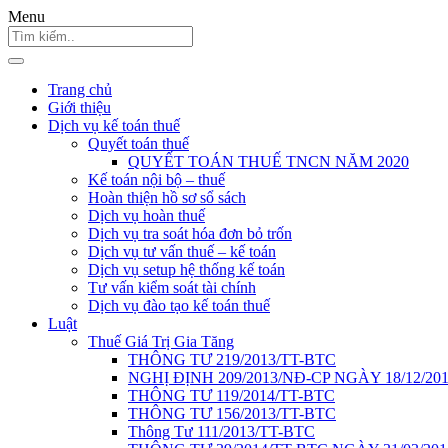
Menu
Trang chủ
Giới thiệu
Dịch vụ kế toán thuế
Quyết toán thuế
QUYẾT TOÁN THUẾ TNCN NĂM 2020
Kế toán nội bộ – thuế
Hoàn thiện hồ sơ sổ sách
Dịch vụ hoàn thuế
Dịch vụ tra soát hóa đơn bỏ trốn
Dịch vụ tư vấn thuế – kế toán
Dịch vụ setup hệ thống kế toán
Tư vấn kiểm soát tài chính
Dịch vụ đào tạo kế toán thuế
Luật
Thuế Giá Trị Gia Tăng
THÔNG TƯ 219/2013/TT-BTC
NGHỊ ĐỊNH 209/2013/NĐ-CP NGÀY 18/12/20
THÔNG TƯ 119/2014/TT-BTC
THÔNG TƯ 156/2013/TT-BTC
Thông Tư 111/2013/TT-BTC