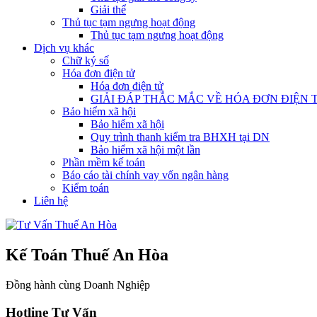
Giải thể
Thủ tục tạm ngưng hoạt động
Thủ tục tạm ngưng hoạt động
Dịch vụ khác
Chữ ký số
Hóa đơn điện tử
Hóa đơn điện tử
GIẢI ĐÁP THẮC MẮC VỀ HÓA ĐƠN ĐIỆN 
Bảo hiểm xã hội
Bảo hiểm xã hội
Quy trình thanh kiểm tra BHXH tại DN
Bảo hiểm xã hội một lần
Phần mềm kế toán
Báo cáo tài chính vay vốn ngân hàng
Kiểm toán
Liên hệ
Kế Toán Thuế An Hòa
Đồng hành cùng Doanh Nghiệp
Hotline Tư Vấn