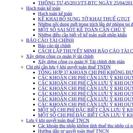
THÔNG TƯ 45/2013/TT-BTC NGÀY 25/04/201
Hạch toán kế toán
Hạch toán kế toán
KÊ KHAI BỔ SUNG TỜ KHAI THUẾ GTGT
Những nội dung mới trong trích lập dự phòng tại 
MỘT SỐ SAI SÓT KẾ TOÁN CẦN CHÚ Ý
Những điều cần biết về kế toán xuất nhập khẩu
BÁO CÁO TÀI CHÍNH
Báo cáo tài chính
CÁCH LẬP THUYẾT MINH BÁO CÁO TÀI 
Xây dựng công cụ quản lý tài chính
Xây dựng công cụ quản lý Tài chính đơn giản
Chi phí cần lưu ý khi quyết toán thuế TNDN
TỔNG HỢP 37 KHOẢN CHI PHÍ KHÔNG ĐƯ
CÁC KHOẢN CHI PHÍ CẦN LƯU Ý KHI QU
CÁC KHOẢN CHI PHÍ CẦN LƯU Ý KHI QUY
CÁC KHOẢN CHI PHÍ CẦN LƯU Ý KHI QUY
CÁC KHOẢN CHI PHÍ CẦN LƯU Ý KHI QUY
CÁC KHOẢN CHI PHÍ CẦN LƯU Ý KHI QUY
CÁC KHOẢN CHI PHÍ CẦN LƯU Ý KHI QUY
MỘT SỐ CHI PHÍ ĐẶC BIỆT CẦN LƯU Ý K
MỘT SỐ CHI PHÍ ĐẶC BIỆT CẦN LƯU Ý K
Lưu ý khi quyết toán thuế TNCN
Các khoản thu nhập không tính thuế thu nhập cá 
Hướng dẫn tự quyết toán thuế TNCN