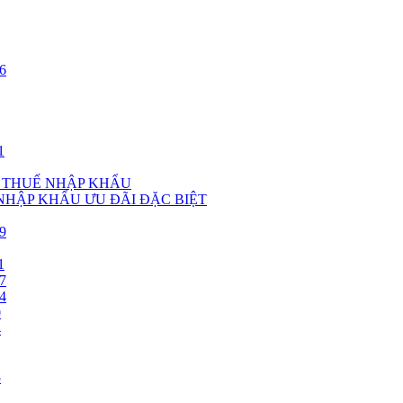
6
1
, THUẾ NHẬP KHẨU
 NHẬP KHẨU ƯU ĐÃI ĐẶC BIỆT
9
1
7
4
0
4
5