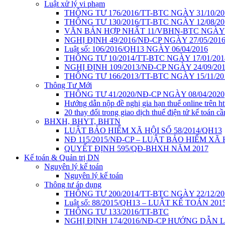
Luật xử lý vi phạm
THÔNG TƯ 176/2016/TT-BTC NGÀY 31/10/20
THÔNG TƯ 130/2016/TT-BTC NGÀY 12/08/20
VĂN BẢN HỢP NHẤT 11/VBHN-BTC NGÀY 2
NGHỊ ĐỊNH 49/2016/NĐ-CP NGÀY 27/05/201
Luật số: 106/2016/QH13 NGÀY 06/04/2016
THÔNG TƯ 10/2014/TT-BTC NGÀY 17/01/201
NGHỊ ĐỊNH 109/2013/NĐ-CP NGÀY 24/09/20
THÔNG TƯ 166/2013/TT-BTC NGÀY 15/11/20
Thông Tư Mới
THÔNG TƯ 41/2020/NĐ-CP NGÀY 08/04/2020
Hướng dẫn nộp đề nghị gia hạn thuế online trên htt
20 thay đổi trong giao dịch thuế điện tử kế toán cầ
BHXH, BHYT, BHTN
LUẬT BẢO HIỂM XÃ HỘI SỐ 58/2014/QH13
NĐ 115/2015/NĐ-CP – LUẬT BẢO HIỂM XÃ
QUYẾT ĐỊNH 595/QĐ-BHXH NĂM 2017
Kế toán & Quản trị DN
Nguyên lý kế toán
Nguyên lý kế toán
Thông tư áp dụng
THÔNG TƯ 200/2014/TT-BTC NGÀY 22/12/20
Luật số: 88/2015/QH13 – LUẬT KẾ TOÁN 201
THÔNG TƯ 133/2016/TT-BTC
NGHỊ ĐỊNH 174/2016/NĐ-CP HƯỚNG DẪN