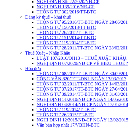
NGHỊ ĐỊNH Số: 22/2020/NĐ-CP
NGHỊ ĐỊNH 139/2016/NĐ-CP
THÔNG TƯ 302/2016/TT-BTC
Đăng ký thuế – khai thuế
THÔNG TƯ 95/2016/TT-BTC NGÀY 28/06/201
THÔNG TƯ 156/2013/TT-BTC
THÔNG TƯ 26/2015/TT-BTC
THÔNG TƯ 151/2014/TT-BTC
THÔNG TƯ 119/2014/TT-BTC
THÔNG TƯ 28/2011/TT-BTC NGÀY 28/02/201
Thuế Xuất – Nhập Khẩu
LUẬT 107/2016/QH13 – THUẾ XUẤT KHẨU
NGHỊ ĐỊNH 07/2020/NĐ-CP VỀ BIỂU THUẾ
Hóa đơn
THÔNG TƯ 68/2019/TT-BTC NGÀY 30/09/201
CÔNG VĂN 820/TCT-DNL NGÀY 13/03/2017
THÔNG TƯ 32/2011/TT-BTC NGÀY 14/03/201
THÔNG TƯ 37/2017/TT-BTC NGÀY 27/04/201
THÔNG TƯ 39/2014/TT-BTC NGÀY 31/03/201
NGHỊ ĐỊNH 51/2010/NĐ-CP NGÀY 14/05/201
NGHỊ ĐỊNH 04/2014/NĐ-CP NGÀY 17/01/201
THÔNG TƯ 119/2014/TT-BTC
THÔNG TƯ 26/2015/TT-BTC
NGHỊ ĐỊNH 12/2015/NĐ-CP NGÀY 12/02/201
Văn bản hợp nhất 17/VBHN-BTC