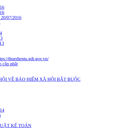
16
16
0/07/2016
6
4
13
13
ps://thuedientu.gdt.gov.vn/
n cập nhật
 HỘI VỀ BẢO HIỂM XÃ HỘI BẮT BUỘC
14
5
 LUẬT KẾ TOÁN