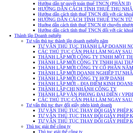
Hướng dẫn tự quyết toán thuế TNCN (PHẦN II)
HƯỚNG DẪN CÁCH TÍNH THUẾ THU NHẬ
Hướng dẫn cách tính thuế TNCN đối với các khoả
HƯỚNG DẪN CÁCH TÍNH THUẾ TNCN T
Huớng dẫn cách tính thuế TNCN từ chuyển nhượ
Hướng dẫn cách tính thuế TNCN đối với các khoả
Thành lập Doanh nghiệp
Tư vấn thủ tục thành lập doanh nghiệp năm
TƯ VẤN THỦ TỤC THÀNH LẬP DOANH NG
CÁC THỦ TỤC CẦN PHẢI LÀM NGAY SAU
THÀNH LẬP MỚI CÔNG TY TNHH MỘT THÀ
THÀNH LẬP MỚI CÔNG TY TNHH HAI THÀ
THÀNH LẬP MỚI CÔNG TY CỔ PHẦN NĂM 
THÀNH LẬP MỚI DOANH NGHIỆP TƯ NHÂN
THÀNH LẬP MỚI CÔNG TY HỢP DANH
THÀNH LẬP MỚI – ĐỊA ĐIỂM KINH DOAN
THÀNH LẬP CHI NHÁNH CÔNG TY
THÀNH LẬP VĂN PHÒNG ĐẠI DIỆN ( VPĐ
CÁC THỦ TỤC CẦN PHẢI LÀM NGAY SAU
Tư vấn thủ tục thay đổi giấy phép kinh doanh
TƯ VẤN THỦ TỤC THAY ĐỔI GIẤY PHÉP
TƯ VẤN THỦ TỤC THAY ĐỔI GIẤY PHÉP KINH DOA
TƯ VẤN THỦ TỤC THAY ĐỔI GIẤY PHÉP KINH D
Thủ tục giải thể công ty
Thủ tục giải thể công ty