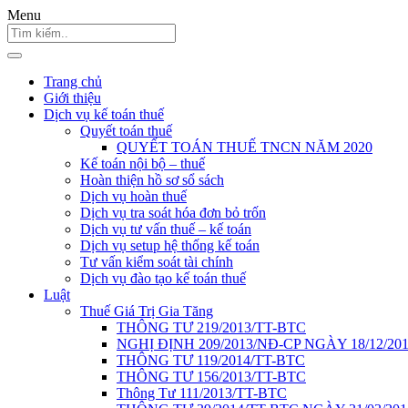
Menu
Trang chủ
Giới thiệu
Dịch vụ kế toán thuế
Quyết toán thuế
QUYẾT TOÁN THUẾ TNCN NĂM 2020
Kế toán nội bộ – thuế
Hoàn thiện hồ sơ sổ sách
Dịch vụ hoàn thuế
Dịch vụ tra soát hóa đơn bỏ trốn
Dịch vụ tư vấn thuế – kế toán
Dịch vụ setup hệ thống kế toán
Tư vấn kiểm soát tài chính
Dịch vụ đào tạo kế toán thuế
Luật
Thuế Giá Trị Gia Tăng
THÔNG TƯ 219/2013/TT-BTC
NGHỊ ĐỊNH 209/2013/NĐ-CP NGÀY 18/12/20
THÔNG TƯ 119/2014/TT-BTC
THÔNG TƯ 156/2013/TT-BTC
Thông Tư 111/2013/TT-BTC