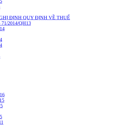
5
5
NGHỊ ĐỊNH QUY ĐỊNH VỀ THUẾ
71/2014/QH13
14
4
4
3
16
15
15
5
11