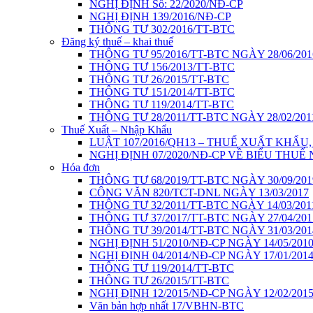
NGHỊ ĐỊNH Số: 22/2020/NĐ-CP
NGHỊ ĐỊNH 139/2016/NĐ-CP
THÔNG TƯ 302/2016/TT-BTC
Đăng ký thuế – khai thuế
THÔNG TƯ 95/2016/TT-BTC NGÀY 28/06/201
THÔNG TƯ 156/2013/TT-BTC
THÔNG TƯ 26/2015/TT-BTC
THÔNG TƯ 151/2014/TT-BTC
THÔNG TƯ 119/2014/TT-BTC
THÔNG TƯ 28/2011/TT-BTC NGÀY 28/02/201
Thuế Xuất – Nhập Khẩu
LUẬT 107/2016/QH13 – THUẾ XUẤT KHẨU
NGHỊ ĐỊNH 07/2020/NĐ-CP VỀ BIỂU THUẾ
Hóa đơn
THÔNG TƯ 68/2019/TT-BTC NGÀY 30/09/201
CÔNG VĂN 820/TCT-DNL NGÀY 13/03/2017
THÔNG TƯ 32/2011/TT-BTC NGÀY 14/03/201
THÔNG TƯ 37/2017/TT-BTC NGÀY 27/04/201
THÔNG TƯ 39/2014/TT-BTC NGÀY 31/03/201
NGHỊ ĐỊNH 51/2010/NĐ-CP NGÀY 14/05/201
NGHỊ ĐỊNH 04/2014/NĐ-CP NGÀY 17/01/201
THÔNG TƯ 119/2014/TT-BTC
THÔNG TƯ 26/2015/TT-BTC
NGHỊ ĐỊNH 12/2015/NĐ-CP NGÀY 12/02/201
Văn bản hợp nhất 17/VBHN-BTC