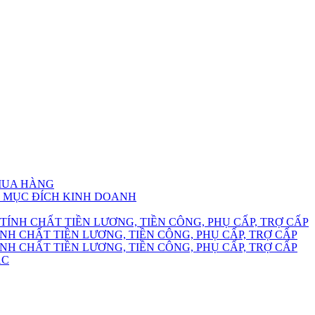
 MUA HÀNG
HO MỤC ĐÍCH KINH DOANH
TÍNH CHẤT TIỀN LƯƠNG, TIỀN CÔNG, PHỤ CẤP, TRỢ CẤP
NH CHẤT TIỀN LƯƠNG, TIỀN CÔNG, PHỤ CẤP, TRỢ CẤP
NH CHẤT TIỀN LƯƠNG, TIỀN CÔNG, PHỤ CẤP, TRỢ CẤP
ÁC