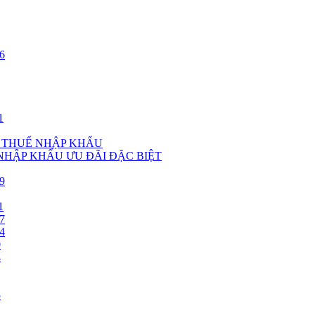
6
1
, THUẾ NHẬP KHẨU
 NHẬP KHẨU ƯU ĐÃI ĐẶC BIỆT
9
1
7
4
0
4
5