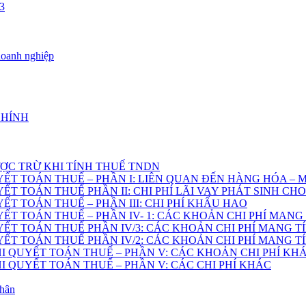
3
doanh nghiệp
CHÍNH
ỢC TRỪ KHI TÍNH THUẾ TNDN
YẾT TOÁN THUẾ – PHẦN I: LIÊN QUAN ĐẾN HÀNG HÓA –
ẾT TOÁN THUẾ PHẦN II: CHI PHÍ LÃI VAY PHÁT SINH C
ẾT TOÁN THUẾ – PHẦN III: CHI PHÍ KHẤU HAO
ẾT TOÁN THUẾ – PHẦN IV- 1: CÁC KHOẢN CHI PHÍ MANG 
ẾT TOÁN THUẾ PHẦN IV/3: CÁC KHOẢN CHI PHÍ MANG TÍ
ẾT TOÁN THUẾ PHẦN IV/2: CÁC KHOẢN CHI PHÍ MANG TÍ
HI QUYẾT TOÁN THUẾ – PHẦN V: CÁC KHOẢN CHI PHÍ KH
HI QUYẾT TOÁN THUẾ – PHẦN V: CÁC CHI PHÍ KHÁC
nhân