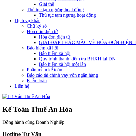
Giải thể
Thủ tục tạm ngưng hoạt động
Thủ tục tạm ngưng hoạt động
Dịch vụ khác
Chữ ký số
Hóa đơn điện tử
Hóa đơn điện tử
GIẢI ĐÁP THẮC MẮC VỀ HÓA ĐƠN ĐIỆN 
Bảo hiểm xã hội
Bảo hiểm xã hội
Quy trình thanh kiểm tra BHXH tại DN
Bảo hiểm xã hội một lần
Phần mềm kế toán
Báo cáo tài chính vay vốn ngân hàng
Kiểm toán
Liên hệ
Kế Toán Thuế An Hòa
Đồng hành cùng Doanh Nghiệp
Hotline Tư Vấn