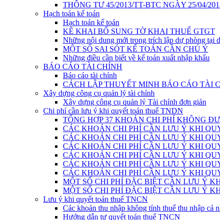
THÔNG TƯ 45/2013/TT-BTC NGÀY 25/04/201
Hạch toán kế toán
Hạch toán kế toán
KÊ KHAI BỔ SUNG TỜ KHAI THUẾ GTGT
Những nội dung mới trong trích lập dự phòng tại 
MỘT SỐ SAI SÓT KẾ TOÁN CẦN CHÚ Ý
Những điều cần biết về kế toán xuất nhập khẩu
BÁO CÁO TÀI CHÍNH
Báo cáo tài chính
CÁCH LẬP THUYẾT MINH BÁO CÁO TÀI 
Xây dựng công cụ quản lý tài chính
Xây dựng công cụ quản lý Tài chính đơn giản
Chi phí cần lưu ý khi quyết toán thuế TNDN
TỔNG HỢP 37 KHOẢN CHI PHÍ KHÔNG ĐƯ
CÁC KHOẢN CHI PHÍ CẦN LƯU Ý KHI QU
CÁC KHOẢN CHI PHÍ CẦN LƯU Ý KHI QUY
CÁC KHOẢN CHI PHÍ CẦN LƯU Ý KHI QUY
CÁC KHOẢN CHI PHÍ CẦN LƯU Ý KHI QUY
CÁC KHOẢN CHI PHÍ CẦN LƯU Ý KHI QUY
CÁC KHOẢN CHI PHÍ CẦN LƯU Ý KHI QUY
MỘT SỐ CHI PHÍ ĐẶC BIỆT CẦN LƯU Ý K
MỘT SỐ CHI PHÍ ĐẶC BIỆT CẦN LƯU Ý K
Lưu ý khi quyết toán thuế TNCN
Các khoản thu nhập không tính thuế thu nhập cá 
Hướng dẫn tự quyết toán thuế TNCN