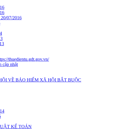
16
16
0/07/2016
6
4
13
13
ps://thuedientu.gdt.gov.vn/
n cập nhật
 HỘI VỀ BẢO HIỂM XÃ HỘI BẮT BUỘC
14
5
 LUẬT KẾ TOÁN