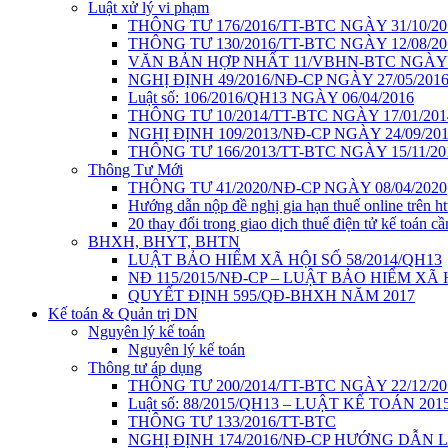
Luật xử lý vi phạm
THÔNG TƯ 176/2016/TT-BTC NGÀY 31/10/20
THÔNG TƯ 130/2016/TT-BTC NGÀY 12/08/20
VĂN BẢN HỢP NHẤT 11/VBHN-BTC NGÀY 2
NGHỊ ĐỊNH 49/2016/NĐ-CP NGÀY 27/05/201
Luật số: 106/2016/QH13 NGÀY 06/04/2016
THÔNG TƯ 10/2014/TT-BTC NGÀY 17/01/201
NGHỊ ĐỊNH 109/2013/NĐ-CP NGÀY 24/09/20
THÔNG TƯ 166/2013/TT-BTC NGÀY 15/11/20
Thông Tư Mới
THÔNG TƯ 41/2020/NĐ-CP NGÀY 08/04/2020
Hướng dẫn nộp đề nghị gia hạn thuế online trên htt
20 thay đổi trong giao dịch thuế điện tử kế toán cầ
BHXH, BHYT, BHTN
LUẬT BẢO HIỂM XÃ HỘI SỐ 58/2014/QH13
NĐ 115/2015/NĐ-CP – LUẬT BẢO HIỂM XÃ
QUYẾT ĐỊNH 595/QĐ-BHXH NĂM 2017
Kế toán & Quản trị DN
Nguyên lý kế toán
Nguyên lý kế toán
Thông tư áp dụng
THÔNG TƯ 200/2014/TT-BTC NGÀY 22/12/20
Luật số: 88/2015/QH13 – LUẬT KẾ TOÁN 201
THÔNG TƯ 133/2016/TT-BTC
NGHỊ ĐỊNH 174/2016/NĐ-CP HƯỚNG DẪN