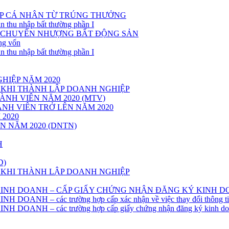
P CÁ NHÂN TỪ TRÚNG THƯỞNG
n thu nhập bất thường phần I
Ừ CHUYỂN NHƯỢNG BẤT ĐỘNG SẢN
ng vốn
n thu nhập bất thường phần I
HIỆP NĂM 2020
 KHI THÀNH LẬP DOANH NGHIỆP
NH VIÊN NĂM 2020 (MTV)
NH VIÊN TRỞ LÊN NĂM 2020
2020
 NĂM 2020 (DNTN)
H
D)
 KHI THÀNH LẬP DOANH NGHIỆP
 KINH DOANH – CẤP GIẤY CHỨNG NHẬN ĐĂNG KÝ KINH 
NH – các trường hợp cấp xác nhận về việc thay đổi thông tin 
OANH – các trường hợp cấp giấy chứng nhận đăng ký kinh do