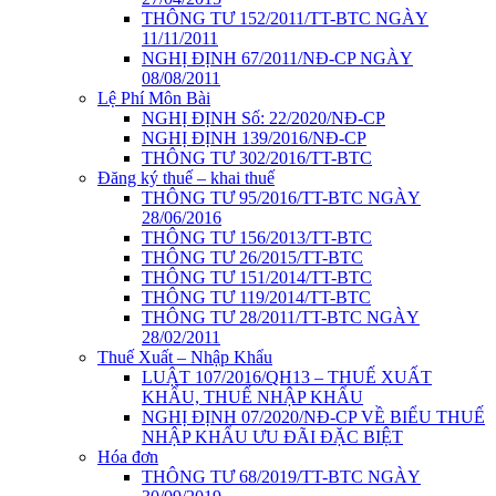
THÔNG TƯ 152/2011/TT-BTC NGÀY
11/11/2011
NGHỊ ĐỊNH 67/2011/NĐ-CP NGÀY
08/08/2011
Lệ Phí Môn Bài
NGHỊ ĐỊNH Số: 22/2020/NĐ-CP
NGHỊ ĐỊNH 139/2016/NĐ-CP
THÔNG TƯ 302/2016/TT-BTC
Đăng ký thuế – khai thuế
THÔNG TƯ 95/2016/TT-BTC NGÀY
28/06/2016
THÔNG TƯ 156/2013/TT-BTC
THÔNG TƯ 26/2015/TT-BTC
THÔNG TƯ 151/2014/TT-BTC
THÔNG TƯ 119/2014/TT-BTC
THÔNG TƯ 28/2011/TT-BTC NGÀY
28/02/2011
Thuế Xuất – Nhập Khẩu
LUẬT 107/2016/QH13 – THUẾ XUẤT
KHẨU, THUẾ NHẬP KHẨU
NGHỊ ĐỊNH 07/2020/NĐ-CP VỀ BIỂU THUẾ
NHẬP KHẨU ƯU ĐÃI ĐẶC BIỆT
Hóa đơn
THÔNG TƯ 68/2019/TT-BTC NGÀY