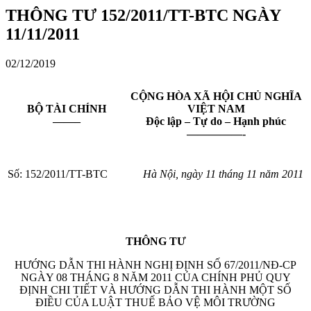
THÔNG TƯ 152/2011/TT-BTC NGÀY
11/11/2011
02/12/2019
CỘNG HÒA XÃ HỘI CHỦ NGHĨA
BỘ TÀI CHÍNH
VIỆT NAM
——–
Độc lập – Tự do – Hạnh phúc
—————-
Số: 152/2011/TT-BTC
Hà Nội, ngày 11 tháng 11 năm 2011
THÔNG TƯ
HƯỚNG DẪN THI HÀNH NGHỊ ĐỊNH SỐ 67/2011/NĐ-CP
NGÀY 08 THÁNG 8 NĂM 2011 CỦA CHÍNH PHỦ QUY
ĐỊNH CHI TIẾT VÀ HƯỚNG DẪN THI HÀNH MỘT SỐ
ĐIỀU CỦA LUẬT THUẾ BẢO VỆ MÔI TRƯỜNG