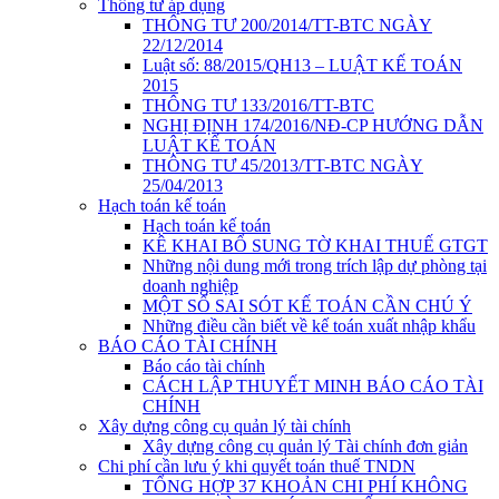
Thông tư áp dụng
THÔNG TƯ 200/2014/TT-BTC NGÀY
22/12/2014
Luật số: 88/2015/QH13 – LUẬT KẾ TOÁN
2015
THÔNG TƯ 133/2016/TT-BTC
NGHỊ ĐỊNH 174/2016/NĐ-CP HƯỚNG DẪN
LUẬT KẾ TOÁN
THÔNG TƯ 45/2013/TT-BTC NGÀY
25/04/2013
Hạch toán kế toán
Hạch toán kế toán
KÊ KHAI BỔ SUNG TỜ KHAI THUẾ GTGT
Những nội dung mới trong trích lập dự phòng tại
doanh nghiệp
MỘT SỐ SAI SÓT KẾ TOÁN CẦN CHÚ Ý
Những điều cần biết về kế toán xuất nhập khẩu
BÁO CÁO TÀI CHÍNH
Báo cáo tài chính
CÁCH LẬP THUYẾT MINH BÁO CÁO TÀI
CHÍNH
Xây dựng công cụ quản lý tài chính
Xây dựng công cụ quản lý Tài chính đơn giản
Chi phí cần lưu ý khi quyết toán thuế TNDN
TỔNG HỢP 37 KHOẢN CHI PHÍ KHÔNG