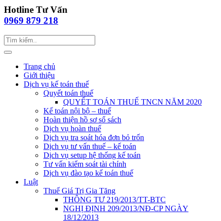
Hotline Tư Vấn
0969 879 218
Trang chủ
Giới thiệu
Dịch vụ kế toán thuế
Quyết toán thuế
QUYẾT TOÁN THUẾ TNCN NĂM 2020
Kế toán nội bộ – thuế
Hoàn thiện hồ sơ sổ sách
Dịch vụ hoàn thuế
Dịch vụ tra soát hóa đơn bỏ trốn
Dịch vụ tư vấn thuế – kế toán
Dịch vụ setup hệ thống kế toán
Tư vấn kiểm soát tài chính
Dịch vụ đào tạo kế toán thuế
Luật
Thuế Giá Trị Gia Tăng
THÔNG TƯ 219/2013/TT-BTC
NGHỊ ĐỊNH 209/2013/NĐ-CP NGÀY
18/12/2013