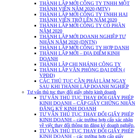
THÀNH LẬP MỚI CÔNG TY TNHH MỘT
THÀNH VIÊN NĂM 2020 (MTV)
THÀNH LẬP MỚI CÔNG TY TNHH HAI
THÀNH VIÊN TRỞ LÊN NĂM 2020
THÀNH LẬP MỚI CÔNG TY CỔ PHẦN
NĂM 2020
THÀNH LẬP MỚI DOANH NGHIỆP TƯ
NHÂN NĂM 2020 (DNTN)
THÀNH LẬP MỚI CÔNG TY HỢP DANH
THÀNH LẬP MỚI – ĐỊA ĐIỂM KINH
DOANH
THÀNH LẬP CHI NHÁNH CÔNG TY
THÀNH LẬP VĂN PHÒNG ĐẠI DIỆN (
VPĐD)
CÁC THỦ TỤC CẦN PHẢI LÀM NGAY
SAU KHI THÀNH LẬP DOANH NGHIỆP
Tư vấn thủ tục thay đổi giấy phép kinh doanh
TƯ VẤN THỦ TỤC THAY ĐỔI GIẤY PHÉP
KINH DOANH – CẤP GIẤY CHỨNG NHẬN
ĐĂNG KÝ KINH DOANH
TƯ VẤN THỦ TỤC THAY ĐỔI GIẤY PHÉP
KINH DOANH – các trường hợp cấp xác nhận
về việc thay đổi thông tin đăng ký doanh nghiệp.
TƯ VẤN THỦ TỤC THAY ĐỔI GIẤY PHÉP
KINH DOANH – các trường hợp cấp giấy