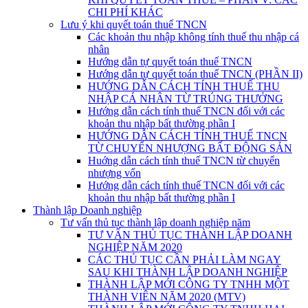
CHI PHÍ KHÁC
Lưu ý khi quyết toán thuế TNCN
Các khoản thu nhập không tính thuế thu nhập cá
nhân
Hướng dẫn tự quyết toán thuế TNCN
Hướng dẫn tự quyết toán thuế TNCN (PHẦN II)
HƯỚNG DẪN CÁCH TÍNH THUẾ THU
NHẬP CÁ NHÂN TỪ TRÚNG THƯỞNG
Hướng dẫn cách tính thuế TNCN đối với các
khoản thu nhập bất thường phần I
HƯỚNG DẪN CÁCH TÍNH THUẾ TNCN
TỪ CHUYỂN NHƯỢNG BẤT ĐỘNG SẢN
Huớng dẫn cách tính thuế TNCN từ chuyển
nhượng vốn
Hướng dẫn cách tính thuế TNCN đối với các
khoản thu nhập bất thường phần I
Thành lập Doanh nghiệp
Tư vấn thủ tục thành lập doanh nghiệp năm
TƯ VẤN THỦ TỤC THÀNH LẬP DOANH
NGHIỆP NĂM 2020
CÁC THỦ TỤC CẦN PHẢI LÀM NGAY
SAU KHI THÀNH LẬP DOANH NGHIỆP
THÀNH LẬP MỚI CÔNG TY TNHH MỘT
THÀNH VIÊN NĂM 2020 (MTV)