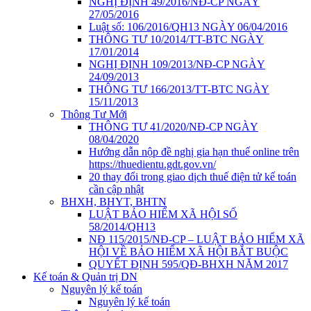
NGHỊ ĐỊNH 49/2016/NĐ-CP NGÀY
27/05/2016
Luật số: 106/2016/QH13 NGÀY 06/04/2016
THÔNG TƯ 10/2014/TT-BTC NGÀY
17/01/2014
NGHỊ ĐỊNH 109/2013/NĐ-CP NGÀY
24/09/2013
THÔNG TƯ 166/2013/TT-BTC NGÀY
15/11/2013
Thông Tư Mới
THÔNG TƯ 41/2020/NĐ-CP NGÀY
08/04/2020
Hướng dẫn nộp đề nghị gia hạn thuế online trên
https://thuedientu.gdt.gov.vn/
20 thay đổi trong giao dịch thuế điện tử kế toán
cần cập nhật
BHXH, BHYT, BHTN
LUẬT BẢO HIỂM XÃ HỘI SỐ
58/2014/QH13
NĐ 115/2015/NĐ-CP – LUẬT BẢO HIỂM XÃ
HỘI VỀ BẢO HIỂM XÃ HỘI BẮT BUỘC
QUYẾT ĐỊNH 595/QĐ-BHXH NĂM 2017
Kế toán & Quản trị DN
Nguyên lý kế toán
Nguyên lý kế toán