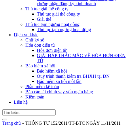
chứng nhận đăng ký kinh doanh
Thủ tục giải thể công ty
Thủ tục giải thể công ty
Giải thể
Thủ tục tạm ngưng hoạt động
Thủ tục tạm ngưng hoạt động
Dịch vụ khác
Chữ ký số
Hóa đơn điện tử
Hóa đơn điện tử
GIẢI ĐÁP THẮC MẮC VỀ HÓA ĐƠN ĐIỆN
TỬ
Bảo hiểm xã hội
Bảo hiểm xã hội
Quy trình thanh kiểm tra BHXH tại DN
Bảo hiểm xã hội một lần
Phần mềm kế toán
Báo cáo tài chính vay vốn ngân hàng
Kiểm toán
Liên hệ
Trang chủ
»
THÔNG TƯ 152/2011/TT-BTC NGÀY 11/11/2011