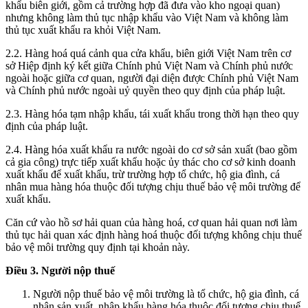
khẩu biên giới, gồm cả trường hợp đã đưa vào kho ngoại quan)
nhưng không làm thủ tục nhập khẩu vào Việt Nam và không làm
thủ tục xuất khẩu ra khỏi Việt Nam.
2.2. Hàng hoá quá cảnh qua cửa khẩu, biên giới Việt Nam trên cơ
sở Hiệp định ký kết giữa Chính phủ Việt Nam và Chính phủ nước
ngoài hoặc giữa cơ quan, người đại diện được Chính phủ Việt Nam
và Chính phủ nước ngoài uỷ quyền theo quy định của pháp luật.
2.3. Hàng hóa tạm nhập khẩu, tái xuất khẩu trong thời hạn theo quy
định của pháp luật.
2.4. Hàng hóa xuất khẩu ra nước ngoài do cơ sở sản xuất (bao gồm
cả gia công) trực tiếp xuất khẩu hoặc ủy thác cho cơ sở kinh doanh
xuất khẩu để xuất khẩu, trừ trường hợp tổ chức, hộ gia đình, cá
nhân mua hàng hóa thuộc đối tượng chịu thuế bảo vệ môi trường để
xuất khẩu.
Căn cứ vào hồ sơ hải quan của hàng hoá, cơ quan hải quan nơi làm
thủ tục hải quan xác định hàng hoá thuộc đối tượng không chịu thuế
bảo vệ môi trường quy định tại khoản này.
Điều 3. Người nộp thuế
Người nộp thuế bảo vệ môi trường là tổ chức, hộ gia đình, cá
nhân sản xuất, nhập khẩu hàng hóa thuộc đối tượng chịu thuế