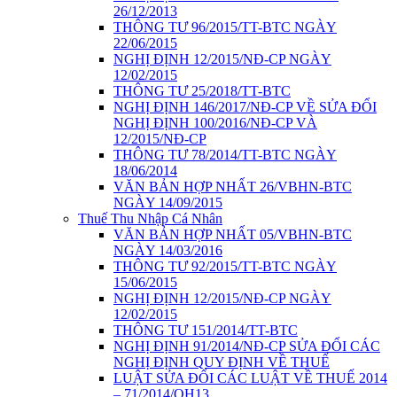
26/12/2013
THÔNG TƯ 96/2015/TT-BTC NGÀY
22/06/2015
NGHỊ ĐỊNH 12/2015/NĐ-CP NGÀY
12/02/2015
THÔNG TƯ 25/2018/TT-BTC
NGHỊ ĐỊNH 146/2017/NĐ-CP VỀ SỬA ĐỔI
NGHỊ ĐỊNH 100/2016/NĐ-CP VÀ
12/2015/NĐ-CP
THÔNG TƯ 78/2014/TT-BTC NGÀY
18/06/2014
VĂN BẢN HỢP NHẤT 26/VBHN-BTC
NGÀY 14/09/2015
Thuế Thu Nhập Cá Nhân
VĂN BẢN HỢP NHẤT 05/VBHN-BTC
NGÀY 14/03/2016
THÔNG TƯ 92/2015/TT-BTC NGÀY
15/06/2015
NGHỊ ĐỊNH 12/2015/NĐ-CP NGÀY
12/02/2015
THÔNG TƯ 151/2014/TT-BTC
NGHỊ ĐỊNH 91/2014/NĐ-CP SỬA ĐỔI CÁC
NGHỊ ĐỊNH QUY ĐỊNH VỀ THUẾ
LUẬT SỬA ĐỔI CÁC LUẬT VỀ THUẾ 2014
– 71/2014/QH13