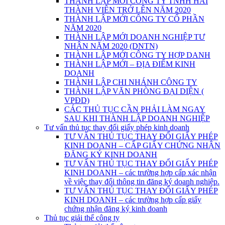
THÀNH LẬP MỚI CÔNG TY TNHH HAI
THÀNH VIÊN TRỞ LÊN NĂM 2020
THÀNH LẬP MỚI CÔNG TY CỔ PHẦN
NĂM 2020
THÀNH LẬP MỚI DOANH NGHIỆP TƯ
NHÂN NĂM 2020 (DNTN)
THÀNH LẬP MỚI CÔNG TY HỢP DANH
THÀNH LẬP MỚI – ĐỊA ĐIỂM KINH
DOANH
THÀNH LẬP CHI NHÁNH CÔNG TY
THÀNH LẬP VĂN PHÒNG ĐẠI DIỆN (
VPĐD)
CÁC THỦ TỤC CẦN PHẢI LÀM NGAY
SAU KHI THÀNH LẬP DOANH NGHIỆP
Tư vấn thủ tục thay đổi giấy phép kinh doanh
TƯ VẤN THỦ TỤC THAY ĐỔI GIẤY PHÉP
KINH DOANH – CẤP GIẤY CHỨNG NHẬN
ĐĂNG KÝ KINH DOANH
TƯ VẤN THỦ TỤC THAY ĐỔI GIẤY PHÉP
KINH DOANH – các trường hợp cấp xác nhận
về việc thay đổi thông tin đăng ký doanh nghiệp.
TƯ VẤN THỦ TỤC THAY ĐỔI GIẤY PHÉP
KINH DOANH – các trường hợp cấp giấy
chứng nhận đăng ký kinh doanh
Thủ tục giải thể công ty