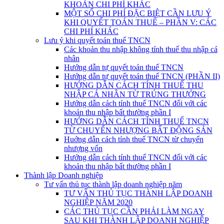
KHOẢN CHI PHÍ KHÁC
MỘT SỐ CHI PHÍ ĐẶC BIỆT CẦN LƯU Ý
KHI QUYẾT TOÁN THUẾ – PHẦN V: CÁC
CHI PHÍ KHÁC
Lưu ý khi quyết toán thuế TNCN
Các khoản thu nhập không tính thuế thu nhập cá
nhân
Hướng dẫn tự quyết toán thuế TNCN
Hướng dẫn tự quyết toán thuế TNCN (PHẦN II)
HƯỚNG DẪN CÁCH TÍNH THUẾ THU
NHẬP CÁ NHÂN TỪ TRÚNG THƯỞNG
Hướng dẫn cách tính thuế TNCN đối với các
khoản thu nhập bất thường phần I
HƯỚNG DẪN CÁCH TÍNH THUẾ TNCN
TỪ CHUYỂN NHƯỢNG BẤT ĐỘNG SẢN
Huớng dẫn cách tính thuế TNCN từ chuyển
nhượng vốn
Hướng dẫn cách tính thuế TNCN đối với các
khoản thu nhập bất thường phần I
Thành lập Doanh nghiệp
Tư vấn thủ tục thành lập doanh nghiệp năm
TƯ VẤN THỦ TỤC THÀNH LẬP DOANH
NGHIỆP NĂM 2020
CÁC THỦ TỤC CẦN PHẢI LÀM NGAY
SAU KHI THÀNH LẬP DOANH NGHIỆP