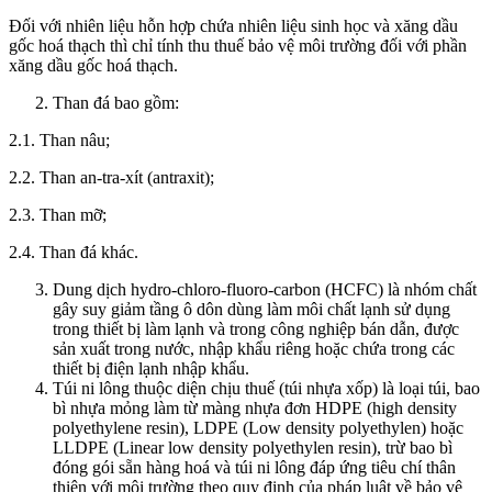
Đối với nhiên liệu hỗn hợp chứa nhiên liệu sinh học và xăng dầu
gốc hoá thạch thì chỉ tính thu thuế bảo vệ môi trường đối với phần
xăng dầu gốc hoá thạch.
Than đá bao gồm:
2.1. Than nâu;
2.2. Than an-tra-xít (antraxit);
2.3. Than mỡ;
2.4. Than đá khác.
Dung dịch hydro-chloro-fluoro-carbon (HCFC) là nhóm chất
gây suy giảm tầng ô dôn dùng làm môi chất lạnh sử dụng
trong thiết bị làm lạnh và trong công nghiệp bán dẫn, được
sản xuất trong nước, nhập khẩu riêng hoặc chứa trong các
thiết bị điện lạnh nhập khẩu.
Túi ni lông thuộc diện chịu thuế (túi nhựa xốp) là loại túi, bao
bì nhựa mỏng làm từ màng nhựa đơn HDPE (high density
polyethylene resin), LDPE (Low density polyethylen) hoặc
LLDPE (Linear low density polyethylen resin), trừ bao bì
đóng gói sẵn hàng hoá và túi ni lông đáp ứng tiêu chí thân
thiện với môi trường theo quy định của pháp luật về bảo vệ