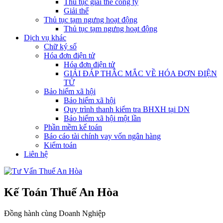
Thủ tục giải thể công ty
Giải thể
Thủ tục tạm ngưng hoạt động
Thủ tục tạm ngưng hoạt động
Dịch vụ khác
Chữ ký số
Hóa đơn điện tử
Hóa đơn điện tử
GIẢI ĐÁP THẮC MẮC VỀ HÓA ĐƠN ĐIỆN
TỬ
Bảo hiểm xã hội
Bảo hiểm xã hội
Quy trình thanh kiểm tra BHXH tại DN
Bảo hiểm xã hội một lần
Phần mềm kế toán
Báo cáo tài chính vay vốn ngân hàng
Kiểm toán
Liên hệ
Kế Toán Thuế An Hòa
Đồng hành cùng Doanh Nghiệp