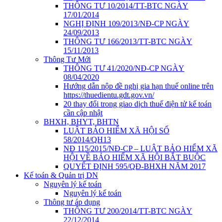
THÔNG TƯ 10/2014/TT-BTC NGÀY
17/01/2014
NGHỊ ĐỊNH 109/2013/NĐ-CP NGÀY
24/09/2013
THÔNG TƯ 166/2013/TT-BTC NGÀY
15/11/2013
Thông Tư Mới
THÔNG TƯ 41/2020/NĐ-CP NGÀY
08/04/2020
Hướng dẫn nộp đề nghị gia hạn thuế online trên
https://thuedientu.gdt.gov.vn/
20 thay đổi trong giao dịch thuế điện tử kế toán
cần cập nhật
BHXH, BHYT, BHTN
LUẬT BẢO HIỂM XÃ HỘI SỐ
58/2014/QH13
NĐ 115/2015/NĐ-CP – LUẬT BẢO HIỂM XÃ
HỘI VỀ BẢO HIỂM XÃ HỘI BẮT BUỘC
QUYẾT ĐỊNH 595/QĐ-BHXH NĂM 2017
Kế toán & Quản trị DN
Nguyên lý kế toán
Nguyên lý kế toán
Thông tư áp dụng
THÔNG TƯ 200/2014/TT-BTC NGÀY
22/12/2014