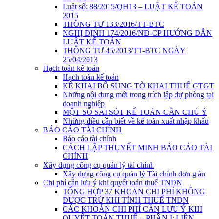
Luật số: 88/2015/QH13 – LUẬT KẾ TOÁN
2015
THÔNG TƯ 133/2016/TT-BTC
NGHỊ ĐỊNH 174/2016/NĐ-CP HƯỚNG DẪN
LUẬT KẾ TOÁN
THÔNG TƯ 45/2013/TT-BTC NGÀY
25/04/2013
Hạch toán kế toán
Hạch toán kế toán
KÊ KHAI BỔ SUNG TỜ KHAI THUẾ GTGT
Những nội dung mới trong trích lập dự phòng tại
doanh nghiệp
MỘT SỐ SAI SÓT KẾ TOÁN CẦN CHÚ Ý
Những điều cần biết về kế toán xuất nhập khẩu
BÁO CÁO TÀI CHÍNH
Báo cáo tài chính
CÁCH LẬP THUYẾT MINH BÁO CÁO TÀI
CHÍNH
Xây dựng công cụ quản lý tài chính
Xây dựng công cụ quản lý Tài chính đơn giản
Chi phí cần lưu ý khi quyết toán thuế TNDN
TỔNG HỢP 37 KHOẢN CHI PHÍ KHÔNG
ĐƯỢC TRỪ KHI TÍNH THUẾ TNDN
CÁC KHOẢN CHI PHÍ CẦN LƯU Ý KHI
QUYẾT TOÁN THUẾ – PHẦN I: LIÊN