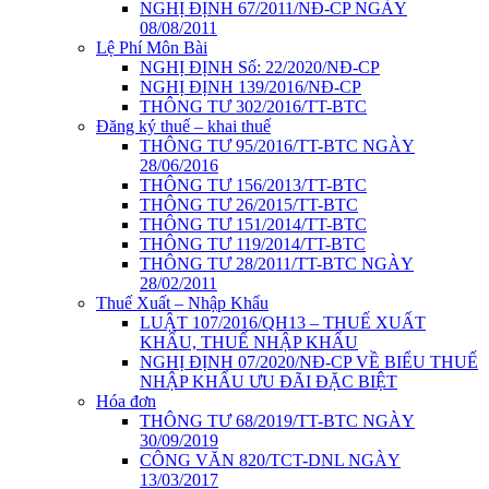
NGHỊ ĐỊNH 67/2011/NĐ-CP NGÀY
08/08/2011
Lệ Phí Môn Bài
NGHỊ ĐỊNH Số: 22/2020/NĐ-CP
NGHỊ ĐỊNH 139/2016/NĐ-CP
THÔNG TƯ 302/2016/TT-BTC
Đăng ký thuế – khai thuế
THÔNG TƯ 95/2016/TT-BTC NGÀY
28/06/2016
THÔNG TƯ 156/2013/TT-BTC
THÔNG TƯ 26/2015/TT-BTC
THÔNG TƯ 151/2014/TT-BTC
THÔNG TƯ 119/2014/TT-BTC
THÔNG TƯ 28/2011/TT-BTC NGÀY
28/02/2011
Thuế Xuất – Nhập Khẩu
LUẬT 107/2016/QH13 – THUẾ XUẤT
KHẨU, THUẾ NHẬP KHẨU
NGHỊ ĐỊNH 07/2020/NĐ-CP VỀ BIỂU THUẾ
NHẬP KHẨU ƯU ĐÃI ĐẶC BIỆT
Hóa đơn
THÔNG TƯ 68/2019/TT-BTC NGÀY
30/09/2019
CÔNG VĂN 820/TCT-DNL NGÀY
13/03/2017