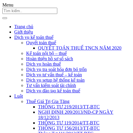
Menu
Trang chủ
Giới thiệu
Dịch vụ kế toán thuế
Quyết toán thuế
QUYẾT TOÁN THUẾ TNCN NĂM 2020
Kế toán nội bộ – thuế
Hoàn thiện hồ sơ sổ sách
Dịch vụ hoàn thuế
Dịch vụ tra soát hóa đơn bỏ trốn
Dịch vụ tư vấn thuế – kế toán
Dịch vụ setup hệ thống kế toán
Tư vấn kiểm soát tài chính
Dịch vụ đào tạo kế toán thuế
Luật
Thuế Giá Trị Gia Tăng
THÔNG TƯ 219/2013/TT-BTC
NGHỊ ĐỊNH 209/2013/NĐ-CP NGÀY
18/12/2013
THÔNG TƯ 119/2014/TT-BTC
THÔNG TƯ 156/2013/TT-BTC