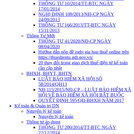
THÔNG TƯ 10/2014/TT-BTC NGÀY
17/01/2014
NGHỊ ĐỊNH 109/2013/NĐ-CP NGÀY
24/09/2013
THÔNG TƯ 166/2013/TT-BTC NGÀY
15/11/2013
Thông Tư Mới
THÔNG TƯ 41/2020/NĐ-CP NGÀY
08/04/2020
Hướng dẫn nộp đề nghị gia hạn thuế online trên
https://thuedientu.gdt.gov.vn/
20 thay đổi trong giao dịch thuế điện tử kế toán
cần cập nhật
BHXH, BHYT, BHTN
LUẬT BẢO HIỂM XÃ HỘI SỐ
58/2014/QH13
NĐ 115/2015/NĐ-CP – LUẬT BẢO HIỂM XÃ
HỘI VỀ BẢO HIỂM XÃ HỘI BẮT BUỘC
QUYẾT ĐỊNH 595/QĐ-BHXH NĂM 2017
Kế toán & Quản trị DN
Nguyên lý kế toán
Nguyên lý kế toán
Thông tư áp dụng
THÔNG TƯ 200/2014/TT-BTC NGÀY
22/12/2014