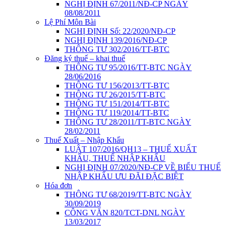
NGHỊ ĐỊNH 67/2011/NĐ-CP NGÀY
08/08/2011
Lệ Phí Môn Bài
NGHỊ ĐỊNH Số: 22/2020/NĐ-CP
NGHỊ ĐỊNH 139/2016/NĐ-CP
THÔNG TƯ 302/2016/TT-BTC
Đăng ký thuế – khai thuế
THÔNG TƯ 95/2016/TT-BTC NGÀY
28/06/2016
THÔNG TƯ 156/2013/TT-BTC
THÔNG TƯ 26/2015/TT-BTC
THÔNG TƯ 151/2014/TT-BTC
THÔNG TƯ 119/2014/TT-BTC
THÔNG TƯ 28/2011/TT-BTC NGÀY
28/02/2011
Thuế Xuất – Nhập Khẩu
LUẬT 107/2016/QH13 – THUẾ XUẤT
KHẨU, THUẾ NHẬP KHẨU
NGHỊ ĐỊNH 07/2020/NĐ-CP VỀ BIỂU THUẾ
NHẬP KHẨU ƯU ĐÃI ĐẶC BIỆT
Hóa đơn
THÔNG TƯ 68/2019/TT-BTC NGÀY
30/09/2019
CÔNG VĂN 820/TCT-DNL NGÀY
13/03/2017