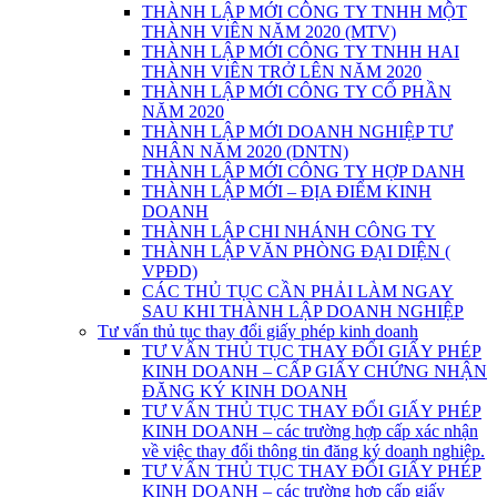
THÀNH LẬP MỚI CÔNG TY TNHH MỘT
THÀNH VIÊN NĂM 2020 (MTV)
THÀNH LẬP MỚI CÔNG TY TNHH HAI
THÀNH VIÊN TRỞ LÊN NĂM 2020
THÀNH LẬP MỚI CÔNG TY CỔ PHẦN
NĂM 2020
THÀNH LẬP MỚI DOANH NGHIỆP TƯ
NHÂN NĂM 2020 (DNTN)
THÀNH LẬP MỚI CÔNG TY HỢP DANH
THÀNH LẬP MỚI – ĐỊA ĐIỂM KINH
DOANH
THÀNH LẬP CHI NHÁNH CÔNG TY
THÀNH LẬP VĂN PHÒNG ĐẠI DIỆN (
VPĐD)
CÁC THỦ TỤC CẦN PHẢI LÀM NGAY
SAU KHI THÀNH LẬP DOANH NGHIỆP
Tư vấn thủ tục thay đổi giấy phép kinh doanh
TƯ VẤN THỦ TỤC THAY ĐỔI GIẤY PHÉP
KINH DOANH – CẤP GIẤY CHỨNG NHẬN
ĐĂNG KÝ KINH DOANH
TƯ VẤN THỦ TỤC THAY ĐỔI GIẤY PHÉP
KINH DOANH – các trường hợp cấp xác nhận
về việc thay đổi thông tin đăng ký doanh nghiệp.
TƯ VẤN THỦ TỤC THAY ĐỔI GIẤY PHÉP
KINH DOANH – các trường hợp cấp giấy