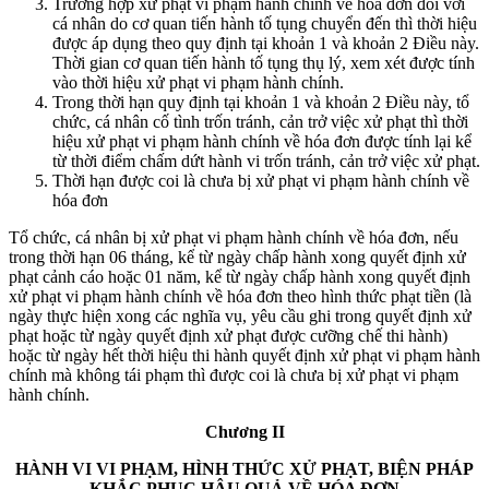
Trường hợp xử phạt vi phạm hành chính về hóa đơn đối với
cá nhân do cơ quan tiến hành tố tụng chuyển đến thì thời hiệu
được áp dụng theo quy định tại khoản 1 và khoản 2 Điều này.
Thời gian cơ quan tiến hành tố tụng thụ lý, xem xét được tính
vào thời hiệu xử phạt vi phạm hành chính.
Trong thời hạn quy định tại khoản 1 và khoản 2 Điều này, tổ
chức, cá nhân cố tình trốn tránh, cản trở việc xử phạt thì thời
hiệu xử phạt vi phạm hành chính về hóa đơn được tính lại kể
từ thời điểm chấm dứt hành vi trốn tránh, cản trở việc xử phạt.
Thời hạn được coi là chưa bị xử phạt vi phạm hành chính về
hóa đơn
Tổ chức, cá nhân bị xử phạt vi phạm hành chính về hóa đơn, nếu
trong thời hạn 06 tháng, kể từ ngày chấp hành xong quyết định xử
phạt cảnh cáo hoặc 01 năm, kể từ ngày chấp hành xong quyết định
xử phạt vi phạm hành chính về hóa đơn theo hình thức phạt tiền (là
ngày thực hiện xong các nghĩa vụ, yêu cầu ghi trong quyết định xử
phạt hoặc từ ngày quyết định xử phạt được cưỡng chế thi hành)
hoặc từ ngày hết thời hiệu thi hành quyết định xử phạt vi phạm hành
chính mà không tái phạm thì được coi là chưa bị xử phạt vi phạm
hành chính.
Chương II
HÀNH VI VI PHẠM, HÌNH THỨC XỬ PHẠT, BIỆN PHÁP
KHẮC PHỤC HẬU QUẢ VỀ HÓA ĐƠN