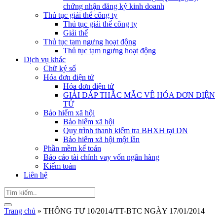
chứng nhận đăng ký kinh doanh
Thủ tục giải thể công ty
Thủ tục giải thể công ty
Giải thể
Thủ tục tạm ngưng hoạt động
Thủ tục tạm ngưng hoạt động
Dịch vụ khác
Chữ ký số
Hóa đơn điện tử
Hóa đơn điện tử
GIẢI ĐÁP THẮC MẮC VỀ HÓA ĐƠN ĐIỆN
TỬ
Bảo hiểm xã hội
Bảo hiểm xã hội
Quy trình thanh kiểm tra BHXH tại DN
Bảo hiểm xã hội một lần
Phần mềm kế toán
Báo cáo tài chính vay vốn ngân hàng
Kiểm toán
Liên hệ
Trang chủ
»
THÔNG TƯ 10/2014/TT-BTC NGÀY 17/01/2014