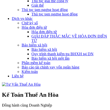
Thủ tục giải thể công ty
Giải thể
Thủ tục tạm ngưng hoạt động
Thủ tục tạm ngưng hoạt động
Dịch vụ khác
Chữ ký số
Hóa đơn điện tử
Hóa đơn điện tử
GIẢI ĐÁP THẮC MẮC VỀ HÓA ĐƠN ĐIỆN
TỬ
Bảo hiểm xã hội
Bảo hiểm xã hội
Quy trình thanh kiểm tra BHXH tại DN
Bảo hiểm xã hội một lần
Phần mềm kế toán
Báo cáo tài chính vay vốn ngân hàng
Kiểm toán
Liên hệ
Kế Toán Thuế An Hòa
Đồng hành cùng Doanh Nghiệp