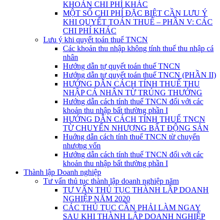
KHOẢN CHI PHÍ KHÁC
MỘT SỐ CHI PHÍ ĐẶC BIỆT CẦN LƯU Ý
KHI QUYẾT TOÁN THUẾ – PHẦN V: CÁC
CHI PHÍ KHÁC
Lưu ý khi quyết toán thuế TNCN
Các khoản thu nhập không tính thuế thu nhập cá
nhân
Hướng dẫn tự quyết toán thuế TNCN
Hướng dẫn tự quyết toán thuế TNCN (PHẦN II)
HƯỚNG DẪN CÁCH TÍNH THUẾ THU
NHẬP CÁ NHÂN TỪ TRÚNG THƯỞNG
Hướng dẫn cách tính thuế TNCN đối với các
khoản thu nhập bất thường phần I
HƯỚNG DẪN CÁCH TÍNH THUẾ TNCN
TỪ CHUYỂN NHƯỢNG BẤT ĐỘNG SẢN
Huớng dẫn cách tính thuế TNCN từ chuyển
nhượng vốn
Hướng dẫn cách tính thuế TNCN đối với các
khoản thu nhập bất thường phần I
Thành lập Doanh nghiệp
Tư vấn thủ tục thành lập doanh nghiệp năm
TƯ VẤN THỦ TỤC THÀNH LẬP DOANH
NGHIỆP NĂM 2020
CÁC THỦ TỤC CẦN PHẢI LÀM NGAY
SAU KHI THÀNH LẬP DOANH NGHIỆP