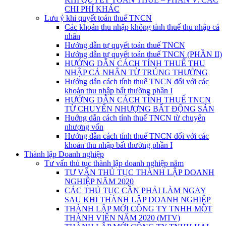
CHI PHÍ KHÁC
Lưu ý khi quyết toán thuế TNCN
Các khoản thu nhập không tính thuế thu nhập cá
nhân
Hướng dẫn tự quyết toán thuế TNCN
Hướng dẫn tự quyết toán thuế TNCN (PHẦN II)
HƯỚNG DẪN CÁCH TÍNH THUẾ THU
NHẬP CÁ NHÂN TỪ TRÚNG THƯỞNG
Hướng dẫn cách tính thuế TNCN đối với các
khoản thu nhập bất thường phần I
HƯỚNG DẪN CÁCH TÍNH THUẾ TNCN
TỪ CHUYỂN NHƯỢNG BẤT ĐỘNG SẢN
Huớng dẫn cách tính thuế TNCN từ chuyển
nhượng vốn
Hướng dẫn cách tính thuế TNCN đối với các
khoản thu nhập bất thường phần I
Thành lập Doanh nghiệp
Tư vấn thủ tục thành lập doanh nghiệp năm
TƯ VẤN THỦ TỤC THÀNH LẬP DOANH
NGHIỆP NĂM 2020
CÁC THỦ TỤC CẦN PHẢI LÀM NGAY
SAU KHI THÀNH LẬP DOANH NGHIỆP
THÀNH LẬP MỚI CÔNG TY TNHH MỘT
THÀNH VIÊN NĂM 2020 (MTV)