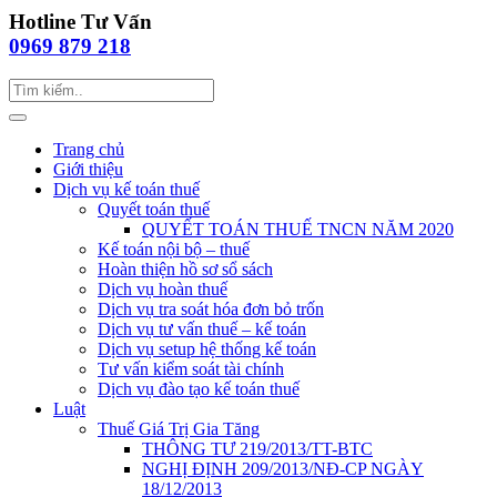
Hotline Tư Vấn
0969 879 218
Trang chủ
Giới thiệu
Dịch vụ kế toán thuế
Quyết toán thuế
QUYẾT TOÁN THUẾ TNCN NĂM 2020
Kế toán nội bộ – thuế
Hoàn thiện hồ sơ sổ sách
Dịch vụ hoàn thuế
Dịch vụ tra soát hóa đơn bỏ trốn
Dịch vụ tư vấn thuế – kế toán
Dịch vụ setup hệ thống kế toán
Tư vấn kiểm soát tài chính
Dịch vụ đào tạo kế toán thuế
Luật
Thuế Giá Trị Gia Tăng
THÔNG TƯ 219/2013/TT-BTC
NGHỊ ĐỊNH 209/2013/NĐ-CP NGÀY
18/12/2013