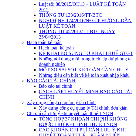
Luật số: 88/2015/QH13 – LUẬT KẾ TOÁN
2015
THÔNG TƯ 133/2016/TT-BTC
NGHỊ ĐỊNH 174/2016/NĐ-CP HƯỚNG DẪN
LUẬT KẾ TOÁN
THÔNG TƯ 45/2013/TT-BTC NGÀY
25/04/2013
Hạch toán kế toán
Hạch toán kế toán
KÊ KHAI BỔ SUNG TỜ KHAI THUẾ GTGT
Những nội dung mới trong trích lập dự phòng tại
doanh nghiệp
MỘT SỐ SAI SÓT KẾ TOÁN CẦN CHÚ Ý
Những điều cần biết về kế toán xuất nhập khẩu
BÁO CÁO TÀI CHÍNH
Báo cáo tài chính
CÁCH LẬP THUYẾT MINH BÁO CÁO TÀI
CHÍNH
Xây dựng công cụ quản lý tài chính
Xây dựng công cụ quản lý Tài chính đơn giản
Chi phí cần lưu ý khi quyết toán thuế TNDN
TỔNG HỢP 37 KHOẢN CHI PHÍ KHÔNG
ĐƯỢC TRỪ KHI TÍNH THUẾ TNDN
CÁC KHOẢN CHI PHÍ CẦN LƯU Ý KHI
QUYẾT TOÁN THUẾ – PHẦN I: LIÊN