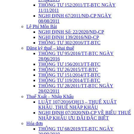
THÔNG TƯ 152/2011/TT-BTC NGÀY
11/11/2011
NGHỊ ĐỊNH 67/2011/NĐ-CP NGÀY
08/08/2011
Lệ Phí Môn Bài
NGHỊ ĐỊNH Số: 22/2020/NĐ-CP
NGHỊ ĐỊNH 139/2016/NĐ-CP
THÔNG TƯ 302/2016/TT-BTC
Đăng ký thuế – khai thuế
THÔNG TƯ 95/2016/TT-BTC NGÀY
28/06/2016
THÔNG TƯ 156/2013/TT-BTC
THÔNG TƯ 26/2015/TT-BTC
THÔNG TƯ 151/2014/TT-BTC
THÔNG TƯ 119/2014/TT-BTC
THÔNG TƯ 28/2011/TT-BTC NGÀY
28/02/2011
Thuế Xuất – Nhập Khẩu
LUẬT 107/2016/QH13 – THUẾ XUẤT
KHẨU, THUẾ NHẬP KHẨU
NGHỊ ĐỊNH 07/2020/NĐ-CP VỀ BIỂU THUẾ
NHẬP KHẨU ƯU ĐÃI ĐẶC BIỆT
Hóa đơn
THÔNG TƯ 68/2019/TT-BTC NGÀY