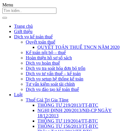
Menu
Trang chủ
Giới thiệu
Dịch vụ kế toán thuế
Quyết toán thuế
QUYẾT TOÁN THUẾ TNCN NĂM 2020
Kế toán nội bộ – thuế
Hoàn thiện hồ sơ sổ sách
Dịch vụ hoàn thuế
Dịch vụ tra soát hóa đơn bỏ trốn
Dịch vụ tư vấn thuế – kế toán
Dịch vụ setup hệ thống kế toán
Tư vấn kiểm soát tài chính
Dịch vụ đào tạo kế toán thuế
Luật
Thuế Giá Trị Gia Tăng
THÔNG TƯ 219/2013/TT-BTC
NGHỊ ĐỊNH 209/2013/NĐ-CP NGÀY
18/12/2013
THÔNG TƯ 119/2014/TT-BTC
THÔNG TƯ 156/2013/TT-BTC