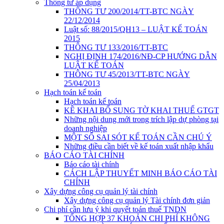
Thông tư áp dụng
THÔNG TƯ 200/2014/TT-BTC NGÀY
22/12/2014
Luật số: 88/2015/QH13 – LUẬT KẾ TOÁN
2015
THÔNG TƯ 133/2016/TT-BTC
NGHỊ ĐỊNH 174/2016/NĐ-CP HƯỚNG DẪN
LUẬT KẾ TOÁN
THÔNG TƯ 45/2013/TT-BTC NGÀY
25/04/2013
Hạch toán kế toán
Hạch toán kế toán
KÊ KHAI BỔ SUNG TỜ KHAI THUẾ GTGT
Những nội dung mới trong trích lập dự phòng tại
doanh nghiệp
MỘT SỐ SAI SÓT KẾ TOÁN CẦN CHÚ Ý
Những điều cần biết về kế toán xuất nhập khẩu
BÁO CÁO TÀI CHÍNH
Báo cáo tài chính
CÁCH LẬP THUYẾT MINH BÁO CÁO TÀI
CHÍNH
Xây dựng công cụ quản lý tài chính
Xây dựng công cụ quản lý Tài chính đơn giản
Chi phí cần lưu ý khi quyết toán thuế TNDN
TỔNG HỢP 37 KHOẢN CHI PHÍ KHÔNG