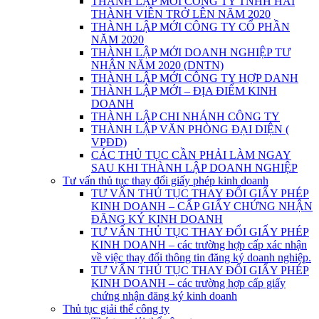
THÀNH LẬP MỚI CÔNG TY TNHH HAI
THÀNH VIÊN TRỞ LÊN NĂM 2020
THÀNH LẬP MỚI CÔNG TY CỔ PHẦN
NĂM 2020
THÀNH LẬP MỚI DOANH NGHIỆP TƯ
NHÂN NĂM 2020 (DNTN)
THÀNH LẬP MỚI CÔNG TY HỢP DANH
THÀNH LẬP MỚI – ĐỊA ĐIỂM KINH
DOANH
THÀNH LẬP CHI NHÁNH CÔNG TY
THÀNH LẬP VĂN PHÒNG ĐẠI DIỆN (
VPĐD)
CÁC THỦ TỤC CẦN PHẢI LÀM NGAY
SAU KHI THÀNH LẬP DOANH NGHIỆP
Tư vấn thủ tục thay đổi giấy phép kinh doanh
TƯ VẤN THỦ TỤC THAY ĐỔI GIẤY PHÉP
KINH DOANH – CẤP GIẤY CHỨNG NHẬN
ĐĂNG KÝ KINH DOANH
TƯ VẤN THỦ TỤC THAY ĐỔI GIẤY PHÉP
KINH DOANH – các trường hợp cấp xác nhận
về việc thay đổi thông tin đăng ký doanh nghiệp.
TƯ VẤN THỦ TỤC THAY ĐỔI GIẤY PHÉP
KINH DOANH – các trường hợp cấp giấy
chứng nhận đăng ký kinh doanh
Thủ tục giải thể công ty