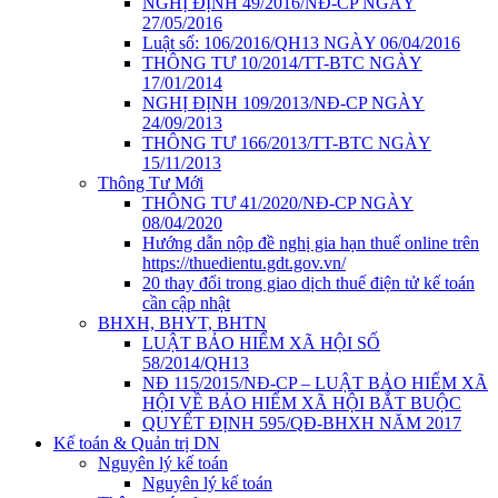
NGHỊ ĐỊNH 49/2016/NĐ-CP NGÀY
27/05/2016
Luật số: 106/2016/QH13 NGÀY 06/04/2016
THÔNG TƯ 10/2014/TT-BTC NGÀY
17/01/2014
NGHỊ ĐỊNH 109/2013/NĐ-CP NGÀY
24/09/2013
THÔNG TƯ 166/2013/TT-BTC NGÀY
15/11/2013
Thông Tư Mới
THÔNG TƯ 41/2020/NĐ-CP NGÀY
08/04/2020
Hướng dẫn nộp đề nghị gia hạn thuế online trên
https://thuedientu.gdt.gov.vn/
20 thay đổi trong giao dịch thuế điện tử kế toán
cần cập nhật
BHXH, BHYT, BHTN
LUẬT BẢO HIỂM XÃ HỘI SỐ
58/2014/QH13
NĐ 115/2015/NĐ-CP – LUẬT BẢO HIỂM XÃ
HỘI VỀ BẢO HIỂM XÃ HỘI BẮT BUỘC
QUYẾT ĐỊNH 595/QĐ-BHXH NĂM 2017
Kế toán & Quản trị DN
Nguyên lý kế toán
Nguyên lý kế toán