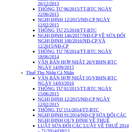
26/12/2013
THÔNG TƯ 96/2015/TT-BTC NGÀY
22/06/2015
NGHỊ ĐỊNH 12/2015/NĐ-CP NGÀY
12/02/2015
THÔNG TƯ 25/2018/TT-BTC
NGHỊ ĐỊNH 146/2017/NĐ-CP VỀ SỬA ĐỔI
NGHỊ ĐỊNH 100/2016/NĐ-CP VÀ
12/2015/NĐ-CP
THÔNG TƯ 78/2014/TT-BTC NGÀY
18/06/2014
VĂN BẢN HỢP NHẤT 26/VBHN-BTC
NGÀY 14/09/2015
Thuế Thu Nhập Cá Nhân
VĂN BẢN HỢP NHẤT 05/VBHN-BTC
NGÀY 14/03/2016
THÔNG TƯ 92/2015/TT-BTC NGÀY
15/06/2015
NGHỊ ĐỊNH 12/2015/NĐ-CP NGÀY
12/02/2015
THÔNG TƯ 151/2014/TT-BTC
NGHỊ ĐỊNH 91/2014/NĐ-CP SỬA ĐỔI CÁC
NGHỊ ĐỊNH QUY ĐỊNH VỀ THUẾ
LUẬT SỬA ĐỔI CÁC LUẬT VỀ THUẾ 2014
– 71/2014/QH13