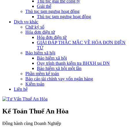
Thủ tục giải thể công ty
Giải thể
Thủ tục tạm ngưng hoạt động
Thủ tục tạm ngưng hoạt động
Dịch vụ khác
Chữ ký số
Hóa đơn điện tử
Hóa đơn điện tử
GIẢI ĐÁP THẮC MẮC VỀ HÓA ĐƠN ĐIỆN
TỬ
Bảo hiểm xã hội
Bảo hiểm xã hội
Quy trình thanh kiểm tra BHXH tại DN
Bảo hiểm xã hội một lần
Phần mềm kế toán
Báo cáo tài chính vay vốn ngân hàng
Kiểm toán
Liên hệ
Kế Toán Thuế An Hòa
Đồng hành cùng Doanh Nghiệp