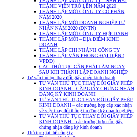
THÀNH LẬP MỚI CÔNG TY TNHH HAI
THÀNH VIÊN TRỞ LÊN NĂM 2020
THÀNH LẬP MỚI CÔNG TY CỔ PHẦN
NĂM 2020
THÀNH LẬP MỚI DOANH NGHIỆP TƯ
NHÂN NĂM 2020 (DNTN)
THÀNH LẬP MỚI CÔNG TY HỢP DANH
THÀNH LẬP MỚI – ĐỊA ĐIỂM KINH
DOANH
THÀNH LẬP CHI NHÁNH CÔNG TY
THÀNH LẬP VĂN PHÒNG ĐẠI DIỆN (
VPĐD)
CÁC THỦ TỤC CẦN PHẢI LÀM NGAY
SAU KHI THÀNH LẬP DOANH NGHIỆP
Tư vấn thủ tục thay đổi giấy phép kinh doanh
TƯ VẤN THỦ TỤC THAY ĐỔI GIẤY PHÉP
KINH DOANH – CẤP GIẤY CHỨNG NHẬN
ĐĂNG KÝ KINH DOANH
TƯ VẤN THỦ TỤC THAY ĐỔI GIẤY PHÉP
KINH DOANH – các trường hợp cấp xác nhận
về việc thay đổi thông tin đăng ký doanh nghiệp.
TƯ VẤN THỦ TỤC THAY ĐỔI GIẤY PHÉP
KINH DOANH – các trường hợp cấp giấy
chứng nhận đăng ký kinh doanh
Thủ tục giải thể công ty