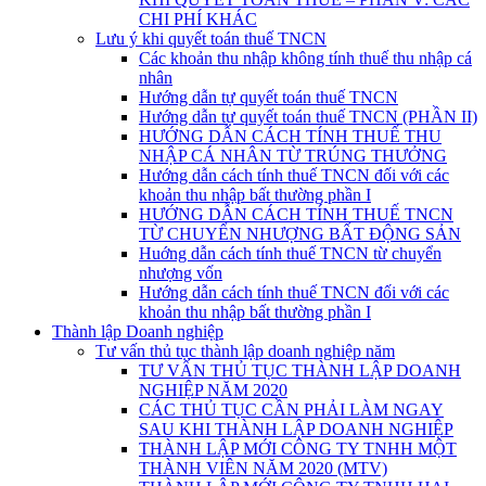
CHI PHÍ KHÁC
Lưu ý khi quyết toán thuế TNCN
Các khoản thu nhập không tính thuế thu nhập cá
nhân
Hướng dẫn tự quyết toán thuế TNCN
Hướng dẫn tự quyết toán thuế TNCN (PHẦN II)
HƯỚNG DẪN CÁCH TÍNH THUẾ THU
NHẬP CÁ NHÂN TỪ TRÚNG THƯỞNG
Hướng dẫn cách tính thuế TNCN đối với các
khoản thu nhập bất thường phần I
HƯỚNG DẪN CÁCH TÍNH THUẾ TNCN
TỪ CHUYỂN NHƯỢNG BẤT ĐỘNG SẢN
Huớng dẫn cách tính thuế TNCN từ chuyển
nhượng vốn
Hướng dẫn cách tính thuế TNCN đối với các
khoản thu nhập bất thường phần I
Thành lập Doanh nghiệp
Tư vấn thủ tục thành lập doanh nghiệp năm
TƯ VẤN THỦ TỤC THÀNH LẬP DOANH
NGHIỆP NĂM 2020
CÁC THỦ TỤC CẦN PHẢI LÀM NGAY
SAU KHI THÀNH LẬP DOANH NGHIỆP
THÀNH LẬP MỚI CÔNG TY TNHH MỘT
THÀNH VIÊN NĂM 2020 (MTV)