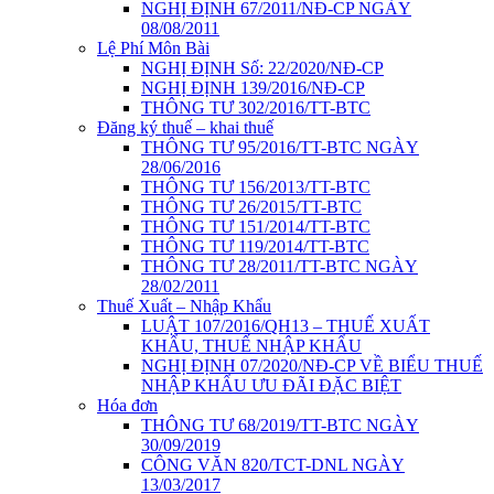
NGHỊ ĐỊNH 67/2011/NĐ-CP NGÀY
08/08/2011
Lệ Phí Môn Bài
NGHỊ ĐỊNH Số: 22/2020/NĐ-CP
NGHỊ ĐỊNH 139/2016/NĐ-CP
THÔNG TƯ 302/2016/TT-BTC
Đăng ký thuế – khai thuế
THÔNG TƯ 95/2016/TT-BTC NGÀY
28/06/2016
THÔNG TƯ 156/2013/TT-BTC
THÔNG TƯ 26/2015/TT-BTC
THÔNG TƯ 151/2014/TT-BTC
THÔNG TƯ 119/2014/TT-BTC
THÔNG TƯ 28/2011/TT-BTC NGÀY
28/02/2011
Thuế Xuất – Nhập Khẩu
LUẬT 107/2016/QH13 – THUẾ XUẤT
KHẨU, THUẾ NHẬP KHẨU
NGHỊ ĐỊNH 07/2020/NĐ-CP VỀ BIỂU THUẾ
NHẬP KHẨU ƯU ĐÃI ĐẶC BIỆT
Hóa đơn
THÔNG TƯ 68/2019/TT-BTC NGÀY
30/09/2019
CÔNG VĂN 820/TCT-DNL NGÀY
13/03/2017