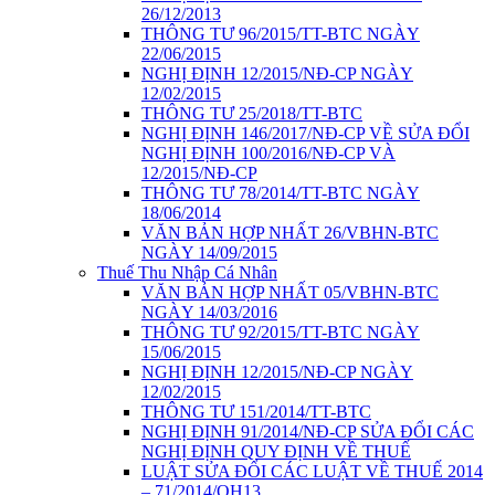
26/12/2013
THÔNG TƯ 96/2015/TT-BTC NGÀY
22/06/2015
NGHỊ ĐỊNH 12/2015/NĐ-CP NGÀY
12/02/2015
THÔNG TƯ 25/2018/TT-BTC
NGHỊ ĐỊNH 146/2017/NĐ-CP VỀ SỬA ĐỔI
NGHỊ ĐỊNH 100/2016/NĐ-CP VÀ
12/2015/NĐ-CP
THÔNG TƯ 78/2014/TT-BTC NGÀY
18/06/2014
VĂN BẢN HỢP NHẤT 26/VBHN-BTC
NGÀY 14/09/2015
Thuế Thu Nhập Cá Nhân
VĂN BẢN HỢP NHẤT 05/VBHN-BTC
NGÀY 14/03/2016
THÔNG TƯ 92/2015/TT-BTC NGÀY
15/06/2015
NGHỊ ĐỊNH 12/2015/NĐ-CP NGÀY
12/02/2015
THÔNG TƯ 151/2014/TT-BTC
NGHỊ ĐỊNH 91/2014/NĐ-CP SỬA ĐỔI CÁC
NGHỊ ĐỊNH QUY ĐỊNH VỀ THUẾ
LUẬT SỬA ĐỔI CÁC LUẬT VỀ THUẾ 2014
– 71/2014/QH13