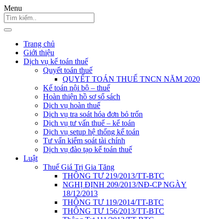
Menu
Trang chủ
Giới thiệu
Dịch vụ kế toán thuế
Quyết toán thuế
QUYẾT TOÁN THUẾ TNCN NĂM 2020
Kế toán nội bộ – thuế
Hoàn thiện hồ sơ sổ sách
Dịch vụ hoàn thuế
Dịch vụ tra soát hóa đơn bỏ trốn
Dịch vụ tư vấn thuế – kế toán
Dịch vụ setup hệ thống kế toán
Tư vấn kiểm soát tài chính
Dịch vụ đào tạo kế toán thuế
Luật
Thuế Giá Trị Gia Tăng
THÔNG TƯ 219/2013/TT-BTC
NGHỊ ĐỊNH 209/2013/NĐ-CP NGÀY
18/12/2013
THÔNG TƯ 119/2014/TT-BTC
THÔNG TƯ 156/2013/TT-BTC