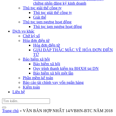
chứng nhận đăng ký kinh doanh
Thủ tục giải thể công ty
Thủ tục giải thể công ty
Giải thể
Thủ tục tạm ngưng hoạt động
Thủ tục tạm ngưng hoạt động
Dịch vụ khác
Chữ ký số
Hóa đơn điện tử
Hóa đơn điện tử
GIẢI ĐÁP THẮC MẮC VỀ HÓA ĐƠN ĐIỆN
TỬ
Bảo hiểm xã hội
Bảo hiểm xã hội
Quy trình thanh kiểm tra BHXH tại DN
Bảo hiểm xã hội một lần
Phần mềm kế toán
Báo cáo tài chính vay vốn ngân hàng
Kiểm toán
Liên hệ
Trang chủ
»
VĂN BẢN HỢP NHẤT 14/VBHN-BTC NĂM 2018