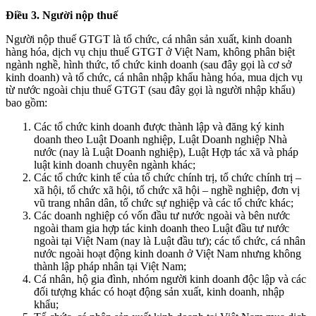
Điều 3. Người nộp thuế
Người nộp thuế GTGT là tổ chức, cá nhân sản xuất, kinh doanh
hàng hóa, dịch vụ chịu thuế GTGT ở Việt Nam, không phân biệt
ngành nghề, hình thức, tổ chức kinh doanh (sau đây gọi là cơ sở
kinh doanh) và tổ chức, cá nhân nhập khẩu hàng hóa, mua dịch vụ
từ nước ngoài chịu thuế GTGT (sau đây gọi là người nhập khẩu)
bao gồm:
Các tổ chức kinh doanh được thành lập và đăng ký kinh
doanh theo Luật Doanh nghiệp, Luật Doanh nghiệp Nhà
nước (nay là Luật Doanh nghiệp), Luật Hợp tác xã và pháp
luật kinh doanh chuyên ngành khác;
Các tổ chức kinh tế của tổ chức chính trị, tổ chức chính trị –
xã hội, tổ chức xã hội, tổ chức xã hội – nghề nghiệp, đơn vị
vũ trang nhân dân, tổ chức sự nghiệp và các tổ chức khác;
Các doanh nghiệp có vốn đầu tư nước ngoài và bên nước
ngoài tham gia hợp tác kinh doanh theo Luật đầu tư nước
ngoài tại Việt Nam (nay là Luật đầu tư); các tổ chức, cá nhân
nước ngoài hoạt động kinh doanh ở Việt Nam nhưng không
thành lập pháp nhân tại Việt Nam;
Cá nhân, hộ gia đình, nhóm người kinh doanh độc lập và các
đối tượng khác có hoạt động sản xuất, kinh doanh, nhập
khẩu;