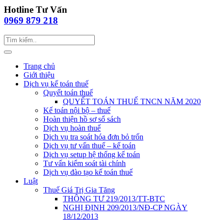
Hotline Tư Vấn
0969 879 218
Trang chủ
Giới thiệu
Dịch vụ kế toán thuế
Quyết toán thuế
QUYẾT TOÁN THUẾ TNCN NĂM 2020
Kế toán nội bộ – thuế
Hoàn thiện hồ sơ sổ sách
Dịch vụ hoàn thuế
Dịch vụ tra soát hóa đơn bỏ trốn
Dịch vụ tư vấn thuế – kế toán
Dịch vụ setup hệ thống kế toán
Tư vấn kiểm soát tài chính
Dịch vụ đào tạo kế toán thuế
Luật
Thuế Giá Trị Gia Tăng
THÔNG TƯ 219/2013/TT-BTC
NGHỊ ĐỊNH 209/2013/NĐ-CP NGÀY
18/12/2013