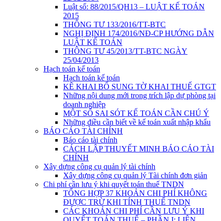
Luật số: 88/2015/QH13 – LUẬT KẾ TOÁN
2015
THÔNG TƯ 133/2016/TT-BTC
NGHỊ ĐỊNH 174/2016/NĐ-CP HƯỚNG DẪN
LUẬT KẾ TOÁN
THÔNG TƯ 45/2013/TT-BTC NGÀY
25/04/2013
Hạch toán kế toán
Hạch toán kế toán
KÊ KHAI BỔ SUNG TỜ KHAI THUẾ GTGT
Những nội dung mới trong trích lập dự phòng tại
doanh nghiệp
MỘT SỐ SAI SÓT KẾ TOÁN CẦN CHÚ Ý
Những điều cần biết về kế toán xuất nhập khẩu
BÁO CÁO TÀI CHÍNH
Báo cáo tài chính
CÁCH LẬP THUYẾT MINH BÁO CÁO TÀI
CHÍNH
Xây dựng công cụ quản lý tài chính
Xây dựng công cụ quản lý Tài chính đơn giản
Chi phí cần lưu ý khi quyết toán thuế TNDN
TỔNG HỢP 37 KHOẢN CHI PHÍ KHÔNG
ĐƯỢC TRỪ KHI TÍNH THUẾ TNDN
CÁC KHOẢN CHI PHÍ CẦN LƯU Ý KHI
QUYẾT TOÁN THUẾ – PHẦN I: LIÊN