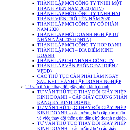
THÀNH LẬP MỚI CÔNG TY TNHH MỘT
THÀNH VIÊN NĂM 2020 (MTV)
THÀNH LẬP MỚI CÔNG TY TNHH HAI
THÀNH VIÊN TRỞ LÊN NĂM 2020
THÀNH LẬP MỚI CÔNG TY CỔ PHẦN
NĂM 2020
THÀNH LẬP MỚI DOANH NGHIỆP TƯ
NHÂN NĂM 2020 (DNTN)
THÀNH LẬP MỚI CÔNG TY HỢP DANH
THÀNH LẬP MỚI – ĐỊA ĐIỂM KINH
DOANH
THÀNH LẬP CHI NHÁNH CÔNG TY
THÀNH LẬP VĂN PHÒNG ĐẠI DIỆN (
VPĐD)
CÁC THỦ TỤC CẦN PHẢI LÀM NGAY
SAU KHI THÀNH LẬP DOANH NGHIỆP
Tư vấn thủ tục thay đổi giấy phép kinh doanh
TƯ VẤN THỦ TỤC THAY ĐỔI GIẤY PHÉP
KINH DOANH – CẤP GIẤY CHỨNG NHẬN
ĐĂNG KÝ KINH DOANH
TƯ VẤN THỦ TỤC THAY ĐỔI GIẤY PHÉP
KINH DOANH – các trường hợp cấp xác nhận
về việc thay đổi thông tin đăng ký doanh nghiệp.
TƯ VẤN THỦ TỤC THAY ĐỔI GIẤY PHÉP
KINH DOANH – các trường hợp cấp giấy