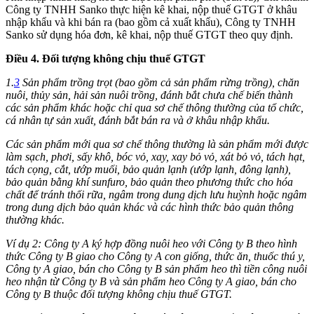
Công ty TNHH Sanko thực hiện kê khai, nộp thuế GTGT ở khâu
nhập khẩu và khi bán ra (bao gồm cả xuất khẩu), Công ty TNHH
Sanko sử dụng hóa đơn, kê khai, nộp thuế GTGT theo quy định.
Điều 4. Đối tượng không chịu thuế GTGT
1.
3
Sản phẩm trồng trọt (bao gồm cả sản phẩm rừng trồng), chăn
nuôi, thủy sản, hải sản nuôi trồng, đánh bắt chưa chế biến thành
các sản phẩm khác hoặc chỉ qua sơ chế thông thường của tổ chức,
cá nhân tự sản xuất, đánh bắt bán ra và ở khâu nhập khẩu.
Các sản phẩm mới qua sơ chế thông thường là sản phẩm mới được
làm sạch, phơi, sấy khô, bóc vỏ, xay, xay bỏ vỏ, xát bỏ vỏ, tách hạt,
tách cọng, cắt, ướp muối, bảo quản lạnh (ướp lạnh, đông lạnh),
bảo quản bằng khí sunfuro, bảo quản theo phương thức cho hóa
chất để tránh thối rữa, ngâm trong dung dịch lưu huỳnh hoặc ngâm
trong dung dịch bảo quản khác và các hình thức bảo quản thông
thường khác.
Ví dụ 2: Công ty A ký hợp đồng nuôi heo với Công ty B theo hình
thức Công ty B giao cho Công ty A con giống, thức ăn, thuốc thú y,
Công ty A giao, bán cho Công ty B sản phẩm heo thì tiền công nuôi
heo nhận từ Công ty B và sản phẩm heo Công ty A giao, bán cho
Công ty B thuộc đối tượng không chịu thuế GTGT.