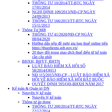
THÔNG TƯ 10/2014/TT-BTC NGÀY
17/01/2014
NGHỊ ĐỊNH 109/2013/NĐ-CP NGÀY
24/09/2013
THÔNG TƯ 166/2013/TT-BTC NGÀY
15/11/2013
Thông Tư Mới
THÔNG TƯ 41/2020/NĐ-CP NGÀY
08/04/2020
Hướng dẫn nộp đề nghị gia hạn thuế online trên
https://thuedientu.gdt.gov.vn/
20 thay đổi trong giao dịch thuế điện tử kế toán
cần cập nhật
BHXH, BHYT, BHTN
LUẬT BẢO HIỂM XÃ HỘI SỐ
58/2014/QH13
NĐ 115/2015/NĐ-CP – LUẬT BẢO HIỂM XÃ
HỘI VỀ BẢO HIỂM XÃ HỘI BẮT BUỘC
QUYẾT ĐỊNH 595/QĐ-BHXH NĂM 2017
Kế toán & Quản trị DN
Nguyên lý kế toán
Nguyên lý kế toán
Thông tư áp dụng
THÔNG TƯ 200/2014/TT-BTC NGÀY
22/12/2014