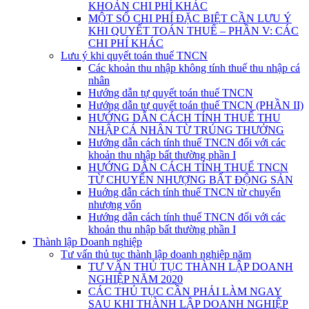
KHOẢN CHI PHÍ KHÁC
MỘT SỐ CHI PHÍ ĐẶC BIỆT CẦN LƯU Ý
KHI QUYẾT TOÁN THUẾ – PHẦN V: CÁC
CHI PHÍ KHÁC
Lưu ý khi quyết toán thuế TNCN
Các khoản thu nhập không tính thuế thu nhập cá
nhân
Hướng dẫn tự quyết toán thuế TNCN
Hướng dẫn tự quyết toán thuế TNCN (PHẦN II)
HƯỚNG DẪN CÁCH TÍNH THUẾ THU
NHẬP CÁ NHÂN TỪ TRÚNG THƯỞNG
Hướng dẫn cách tính thuế TNCN đối với các
khoản thu nhập bất thường phần I
HƯỚNG DẪN CÁCH TÍNH THUẾ TNCN
TỪ CHUYỂN NHƯỢNG BẤT ĐỘNG SẢN
Huớng dẫn cách tính thuế TNCN từ chuyển
nhượng vốn
Hướng dẫn cách tính thuế TNCN đối với các
khoản thu nhập bất thường phần I
Thành lập Doanh nghiệp
Tư vấn thủ tục thành lập doanh nghiệp năm
TƯ VẤN THỦ TỤC THÀNH LẬP DOANH
NGHIỆP NĂM 2020
CÁC THỦ TỤC CẦN PHẢI LÀM NGAY
SAU KHI THÀNH LẬP DOANH NGHIỆP