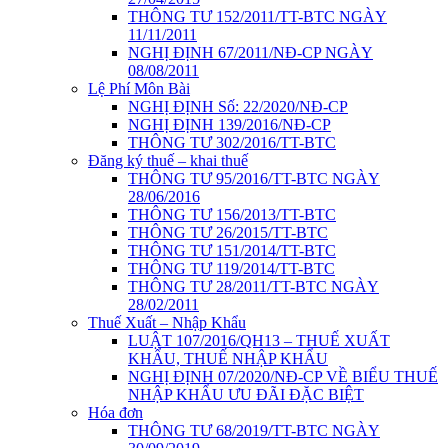
THÔNG TƯ 152/2011/TT-BTC NGÀY
11/11/2011
NGHỊ ĐỊNH 67/2011/NĐ-CP NGÀY
08/08/2011
Lệ Phí Môn Bài
NGHỊ ĐỊNH Số: 22/2020/NĐ-CP
NGHỊ ĐỊNH 139/2016/NĐ-CP
THÔNG TƯ 302/2016/TT-BTC
Đăng ký thuế – khai thuế
THÔNG TƯ 95/2016/TT-BTC NGÀY
28/06/2016
THÔNG TƯ 156/2013/TT-BTC
THÔNG TƯ 26/2015/TT-BTC
THÔNG TƯ 151/2014/TT-BTC
THÔNG TƯ 119/2014/TT-BTC
THÔNG TƯ 28/2011/TT-BTC NGÀY
28/02/2011
Thuế Xuất – Nhập Khẩu
LUẬT 107/2016/QH13 – THUẾ XUẤT
KHẨU, THUẾ NHẬP KHẨU
NGHỊ ĐỊNH 07/2020/NĐ-CP VỀ BIỂU THUẾ
NHẬP KHẨU ƯU ĐÃI ĐẶC BIỆT
Hóa đơn
THÔNG TƯ 68/2019/TT-BTC NGÀY