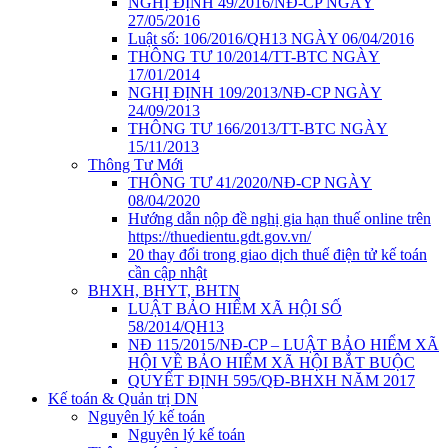
NGHỊ ĐỊNH 49/2016/NĐ-CP NGÀY
27/05/2016
Luật số: 106/2016/QH13 NGÀY 06/04/2016
THÔNG TƯ 10/2014/TT-BTC NGÀY
17/01/2014
NGHỊ ĐỊNH 109/2013/NĐ-CP NGÀY
24/09/2013
THÔNG TƯ 166/2013/TT-BTC NGÀY
15/11/2013
Thông Tư Mới
THÔNG TƯ 41/2020/NĐ-CP NGÀY
08/04/2020
Hướng dẫn nộp đề nghị gia hạn thuế online trên
https://thuedientu.gdt.gov.vn/
20 thay đổi trong giao dịch thuế điện tử kế toán
cần cập nhật
BHXH, BHYT, BHTN
LUẬT BẢO HIỂM XÃ HỘI SỐ
58/2014/QH13
NĐ 115/2015/NĐ-CP – LUẬT BẢO HIỂM XÃ
HỘI VỀ BẢO HIỂM XÃ HỘI BẮT BUỘC
QUYẾT ĐỊNH 595/QĐ-BHXH NĂM 2017
Kế toán & Quản trị DN
Nguyên lý kế toán
Nguyên lý kế toán