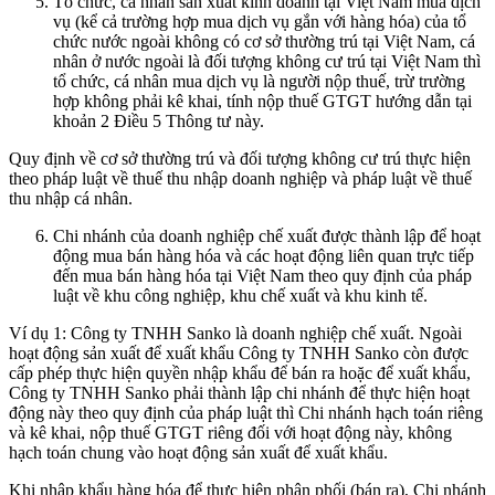
Tổ chức, cá nhân sản xuất kinh doanh tại Việt Nam mua dịch
vụ (kể cả trường hợp mua dịch vụ gắn với hàng hóa) của tổ
chức nước ngoài không có cơ sở thường trú tại Việt Nam, cá
nhân ở nước ngoài là đối tượng không cư trú tại Việt Nam thì
tổ chức, cá nhân mua dịch vụ là người nộp thuế, trừ trường
hợp không phải kê khai, tính nộp thuế GTGT hướng dẫn tại
khoản 2 Điều 5 Thông tư này.
Quy định về cơ sở thường trú và đối tượng không cư trú thực hiện
theo pháp luật về thuế thu nhập doanh nghiệp và pháp luật về thuế
thu nhập cá nhân.
Chi nhánh của doanh nghiệp chế xuất được thành lập để hoạt
động mua bán hàng hóa và các hoạt động liên quan trực tiếp
đến mua bán hàng hóa tại Việt Nam theo quy định của pháp
luật về khu công nghiệp, khu chế xuất và khu kinh tế.
Ví dụ 1: Công ty TNHH Sanko là doanh nghiệp chế xuất. Ngoài
hoạt động sản xuất để xuất khẩu Công ty TNHH Sanko còn được
cấp phép thực hiện quyền nhập khẩu để bán ra hoặc để xuất khẩu,
Công ty TNHH Sanko phải thành lập chi nhánh để thực hiện hoạt
động này theo quy định của pháp luật thì Chi nhánh hạch toán riêng
và kê khai, nộp thuế GTGT riêng đối với hoạt động này, không
hạch toán chung vào hoạt động sản xuất để xuất khẩu.
Khi nhập khẩu hàng hóa để thực hiện phân phối (bán ra), Chi nhánh