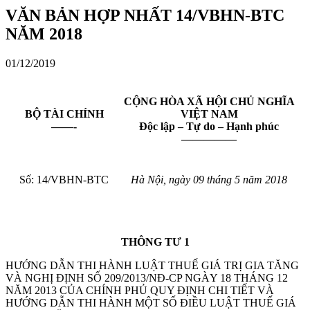
VĂN BẢN HỢP NHẤT 14/VBHN-BTC
NĂM 2018
01/12/2019
CỘNG HÒA XÃ HỘI CHỦ NGHĨA
BỘ TÀI CHÍNH
VIỆT NAM
——-
Độc lập – Tự do – Hạnh phúc
—————
Số: 14/VBHN-BTC
Hà Nội, ngày 09 tháng 5 năm 2018
THÔNG TƯ
1
HƯỚNG DẪN THI HÀNH LUẬT THUẾ GIÁ TRỊ GIA TĂNG
VÀ NGHỊ ĐỊNH SỐ 209/2013/NĐ-CP NGÀY 18 THÁNG 12
NĂM 2013 CỦA CHÍNH PHỦ QUY ĐỊNH CHI TIẾT VÀ
HƯỚNG DẪN THI HÀNH MỘT SỐ ĐIỀU LUẬT THUẾ GIÁ