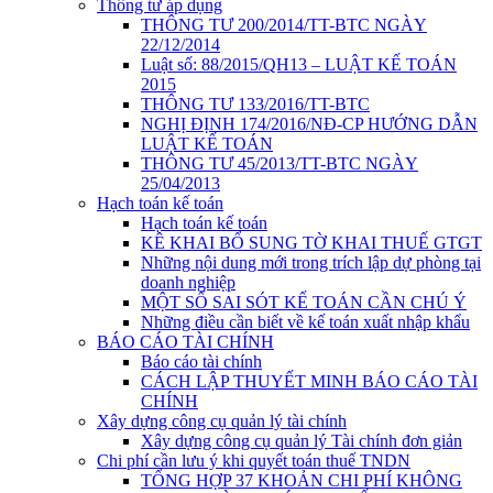
Thông tư áp dụng
THÔNG TƯ 200/2014/TT-BTC NGÀY
22/12/2014
Luật số: 88/2015/QH13 – LUẬT KẾ TOÁN
2015
THÔNG TƯ 133/2016/TT-BTC
NGHỊ ĐỊNH 174/2016/NĐ-CP HƯỚNG DẪN
LUẬT KẾ TOÁN
THÔNG TƯ 45/2013/TT-BTC NGÀY
25/04/2013
Hạch toán kế toán
Hạch toán kế toán
KÊ KHAI BỔ SUNG TỜ KHAI THUẾ GTGT
Những nội dung mới trong trích lập dự phòng tại
doanh nghiệp
MỘT SỐ SAI SÓT KẾ TOÁN CẦN CHÚ Ý
Những điều cần biết về kế toán xuất nhập khẩu
BÁO CÁO TÀI CHÍNH
Báo cáo tài chính
CÁCH LẬP THUYẾT MINH BÁO CÁO TÀI
CHÍNH
Xây dựng công cụ quản lý tài chính
Xây dựng công cụ quản lý Tài chính đơn giản
Chi phí cần lưu ý khi quyết toán thuế TNDN
TỔNG HỢP 37 KHOẢN CHI PHÍ KHÔNG