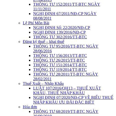
THÔNG TƯ 152/2011/TT-BTC NGÀY
11/11/2011
NGHỊ ĐỊNH 67/2011/NĐ-CP NGÀY
08/08/2011
Lệ Phí Môn Bài
NGHỊ ĐỊNH Số: 22/2020/NĐ-CP
NGHỊ ĐỊNH 139/2016/NĐ-CP
THÔNG TƯ 302/2016/TT-BTC
Đăng ký thuế – khai thuế
THÔNG TƯ 95/2016/TT-BTC NGÀY
28/06/2016
THÔNG TƯ 156/2013/TT-BTC
THÔNG TƯ 26/2015/TT-BTC
THÔNG TƯ 151/2014/TT-BTC
THÔNG TƯ 119/2014/TT-BTC
THÔNG TƯ 28/2011/TT-BTC NGÀY
28/02/2011
Thuế Xuất – Nhập Khẩu
LUẬT 107/2016/QH13 – THUẾ XUẤT
KHẨU, THUẾ NHẬP KHẨU
NGHỊ ĐỊNH 07/2020/NĐ-CP VỀ BIỂU THUẾ
NHẬP KHẨU ƯU ĐÃI ĐẶC BIỆT
Hóa đơn
THÔNG TƯ 68/2019/TT-BTC NGÀY