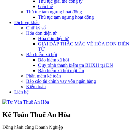
Thủ tục giải thể công ty
Giải thể
Thủ tục tạm ngưng hoạt động
Thủ tục tạm ngưng hoạt động
Dịch vụ khác
Chữ ký số
Hóa đơn điện tử
Hóa đơn điện tử
GIẢI ĐÁP THẮC MẮC VỀ HÓA ĐƠN ĐIỆN
TỬ
Bảo hiểm xã hội
Bảo hiểm xã hội
Quy trình thanh kiểm tra BHXH tại DN
Bảo hiểm xã hội một lần
Phần mềm kế toán
Báo cáo tài chính vay vốn ngân hàng
Kiểm toán
Liên hệ
Kế Toán Thuế An Hòa
Đồng hành cùng Doanh Nghiệp