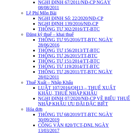
NGHỊ ĐỊNH 67/2011/NĐ-CP NGÀY
08/08/2011
Lệ Phí Môn Bài
NGHỊ ĐỊNH Số: 22/2020/NĐ-CP
NGHỊ ĐỊNH 139/2016/NĐ-CP
THÔNG TƯ 302/2016/TT-BTC
Đăng ký thuế – khai thuế
THÔNG TƯ 95/2016/TT-BTC NGÀY
28/06/2016
THÔNG TƯ 156/2013/TT-BTC
THÔNG TƯ 26/2015/TT-BTC
THÔNG TƯ 151/2014/TT-BTC
THÔNG TƯ 119/2014/TT-BTC
THÔNG TƯ 28/2011/TT-BTC NGÀY
28/02/2011
Thuế Xuất – Nhập Khẩu
LUẬT 107/2016/QH13 – THUẾ XUẤT
KHẨU, THUẾ NHẬP KHẨU
NGHỊ ĐỊNH 07/2020/NĐ-CP VỀ BIỂU THUẾ
NHẬP KHẨU ƯU ĐÃI ĐẶC BIỆT
Hóa đơn
THÔNG TƯ 68/2019/TT-BTC NGÀY
30/09/2019
CÔNG VĂN 820/TCT-DNL NGÀY
13/03/2017