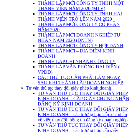
THÀNH LẬP MỚI CÔNG TY TNHH MỘT
THÀNH VIÊN NĂM 2020 (MTV)
THÀNH LẬP MỚI CÔNG TY TNHH HAI
THÀNH VIÊN TRỞ LÊN NĂM 2020
THÀNH LẬP MỚI CÔNG TY CỔ PHẦN
NĂM 2020
THÀNH LẬP MỚI DOANH NGHIỆP TƯ
NHÂN NĂM 2020 (DNTN)
THÀNH LẬP MỚI CÔNG TY HỢP DANH
THÀNH LẬP MỚI – ĐỊA ĐIỂM KINH
DOANH
THÀNH LẬP CHI NHÁNH CÔNG TY
THÀNH LẬP VĂN PHÒNG ĐẠI DIỆN (
VPĐD)
CÁC THỦ TỤC CẦN PHẢI LÀM NGAY
SAU KHI THÀNH LẬP DOANH NGHIỆP
Tư vấn thủ tục thay đổi giấy phép kinh doanh
TƯ VẤN THỦ TỤC THAY ĐỔI GIẤY PHÉP
KINH DOANH – CẤP GIẤY CHỨNG NHẬN
ĐĂNG KÝ KINH DOANH
TƯ VẤN THỦ TỤC THAY ĐỔI GIẤY PHÉP
KINH DOANH – các trường hợp cấp xác nhận
về việc thay đổi thông tin đăng ký doanh nghiệp.
TƯ VẤN THỦ TỤC THAY ĐỔI GIẤY PHÉP
KINH DOANH – các trường hợp cấp giấy