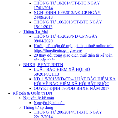
THÔNG TƯ 10/2014/TT-BTC NGÀY
17/01/2014
NGHỊ ĐỊNH 109/2013/NĐ-CP NGÀY
24/09/2013
THÔNG TƯ 166/2013/TT-BTC NGÀY
15/11/2013
Thông Tư Mới
THÔNG TƯ 41/2020/NĐ-CP NGÀY
08/04/2020
Hướng dẫn nộp đề nghị gia hạn thuế online trên
https://thuedientu.gdt.gov.vn/
20 thay đổi trong giao dịch thuế điện tử kế toán
cần cập nhật
BHXH, BHYT, BHTN
LUẬT BẢO HIỂM XÃ HỘI SỐ
58/2014/QH13
NĐ 115/2015/NĐ-CP – LUẬT BẢO HIỂM XÃ
HỘI VỀ BẢO HIỂM XÃ HỘI BẮT BUỘC
QUYẾT ĐỊNH 595/QĐ-BHXH NĂM 2017
Kế toán & Quản trị DN
Nguyên lý kế toán
Nguyên lý kế toán
Thông tư áp dụng
THÔNG TƯ 200/2014/TT-BTC NGÀY
22/12/2014