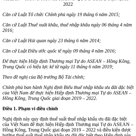
2022
Căn cứ Luật T
ổ
chức Ch
í
nh phủ ng
à
y 19 th
á
ng 6 năm 2015;
Căn cứ Luật Thuế xuất khẩu, thuế nhập khẩu ngày 06 tháng 4 năm
2016;
Căn cứ Luật Hải quan ngày 23 tháng 6 năm 2014;
Căn cứ Luật Điều ước quốc tế ngày 09 tháng 4 năm 2016;
Để thực hiện Hiệp định Thương mại Tự do ASEAN – Hồng Kông,
Trung Quốc c
ó
hiệu lực kể từ ngày 11 tháng 6 năm 2019;
Theo đề nghị của Bộ trưởng Bộ Tài ch
í
nh;
Chính phủ ban hành Nghị định Biểu thuế nhập khẩu ưu đãi đặc biệt
của Việt Nam để thực hiện Hiệp định Thương mại Tự do ASEAN –
Hồng Kông, Trung Quốc giai đoạn 2019 – 2022.
Điều 1. Phạm vi điều chỉnh
Nghị định này quy định thuế suất thuế nhập khẩu ưu đãi đặc biệt
của Việt Nam để thực hiện Hiệp định Thương mại Tự do ASEAN –
Hồng Kông, Trung Quốc giai đoạn 2019 – 2022 và điều kiện được
hưởng thuế suất thuế nhập khẩu ưu đãi đặc biệt theo Hiệp định này.