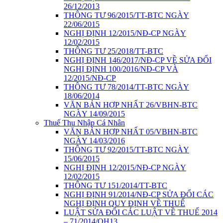
26/12/2013
THÔNG TƯ 96/2015/TT-BTC NGÀY
22/06/2015
NGHỊ ĐỊNH 12/2015/NĐ-CP NGÀY
12/02/2015
THÔNG TƯ 25/2018/TT-BTC
NGHỊ ĐỊNH 146/2017/NĐ-CP VỀ SỬA ĐỔI
NGHỊ ĐỊNH 100/2016/NĐ-CP VÀ
12/2015/NĐ-CP
THÔNG TƯ 78/2014/TT-BTC NGÀY
18/06/2014
VĂN BẢN HỢP NHẤT 26/VBHN-BTC
NGÀY 14/09/2015
Thuế Thu Nhập Cá Nhân
VĂN BẢN HỢP NHẤT 05/VBHN-BTC
NGÀY 14/03/2016
THÔNG TƯ 92/2015/TT-BTC NGÀY
15/06/2015
NGHỊ ĐỊNH 12/2015/NĐ-CP NGÀY
12/02/2015
THÔNG TƯ 151/2014/TT-BTC
NGHỊ ĐỊNH 91/2014/NĐ-CP SỬA ĐỔI CÁC
NGHỊ ĐỊNH QUY ĐỊNH VỀ THUẾ
LUẬT SỬA ĐỔI CÁC LUẬT VỀ THUẾ 2014
– 71/2014/QH13