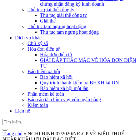
chứng nhận đăng ký kinh doanh
Thủ tục giải thể công ty
Thủ tục giải thể công ty
Giải thể
Thủ tục tạm ngưng hoạt động
Thủ tục tạm ngưng hoạt động
Dịch vụ khác
Chữ ký số
Hóa đơn điện tử
Hóa đơn điện tử
GIẢI ĐÁP THẮC MẮC VỀ HÓA ĐƠN ĐIỆN
TỬ
Bảo hiểm xã hội
Bảo hiểm xã hội
Quy trình thanh kiểm tra BHXH tại DN
Bảo hiểm xã hội một lần
Phần mềm kế toán
Báo cáo tài chính vay vốn ngân hàng
Kiểm toán
Liên hệ
Trang chủ
»
NGHỊ ĐỊNH 07/2020/NĐ-CP VỀ BIỂU THUẾ
NHẬP KHẨU ƯU ĐÃI ĐẶC BIỆT