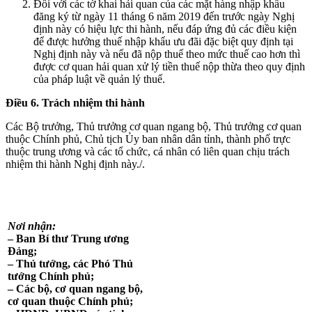
Đối với các tờ khai hải quan của các mặt hàng nhập khẩu
đăng ký từ ngày 11 tháng 6 năm 2019 đến trước ngày Nghị
định này có hiệu lực thi hành, nếu đáp ứng đủ các điều kiện
để được hưởng thuế nhập khẩu ưu đãi đặc biệt quy định tại
Nghị định này và nếu đã nộp thuế theo mức thuế cao hơn thì
được cơ quan hải quan xử lý tiền thuế nộp thừa theo quy định
của pháp luật về quản lý thuế.
Điều 6. Trách nhiệm thi hành
Các Bộ trưởng, Thủ trưởng cơ quan ngang bộ, Thủ trưởng cơ quan
thuộc Chính phủ, Chủ tịch Ủy ban nhân dân tỉnh, thành phố trực
thuộc trung ương và các tổ chức, cá nhân có liên quan chịu trách
nhiệm thi hành Nghị định này./.
Nơi nhận:
– Ban Bí thư Trung ương
Đảng;
– Thủ tướng, các Phó Thủ
tướng Chính phủ;
– Các bộ, cơ quan ngang bộ,
cơ quan thuộc Chính ph
ủ
;