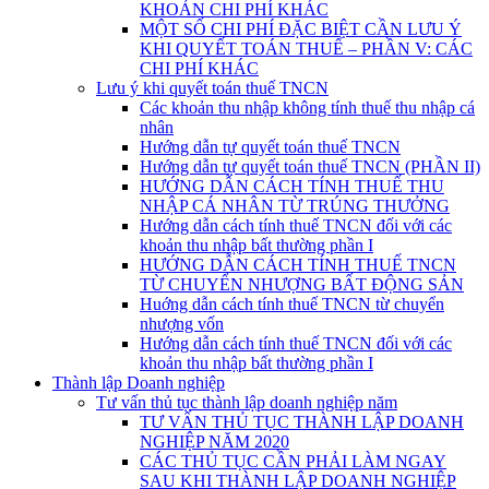
KHOẢN CHI PHÍ KHÁC
MỘT SỐ CHI PHÍ ĐẶC BIỆT CẦN LƯU Ý
KHI QUYẾT TOÁN THUẾ – PHẦN V: CÁC
CHI PHÍ KHÁC
Lưu ý khi quyết toán thuế TNCN
Các khoản thu nhập không tính thuế thu nhập cá
nhân
Hướng dẫn tự quyết toán thuế TNCN
Hướng dẫn tự quyết toán thuế TNCN (PHẦN II)
HƯỚNG DẪN CÁCH TÍNH THUẾ THU
NHẬP CÁ NHÂN TỪ TRÚNG THƯỞNG
Hướng dẫn cách tính thuế TNCN đối với các
khoản thu nhập bất thường phần I
HƯỚNG DẪN CÁCH TÍNH THUẾ TNCN
TỪ CHUYỂN NHƯỢNG BẤT ĐỘNG SẢN
Huớng dẫn cách tính thuế TNCN từ chuyển
nhượng vốn
Hướng dẫn cách tính thuế TNCN đối với các
khoản thu nhập bất thường phần I
Thành lập Doanh nghiệp
Tư vấn thủ tục thành lập doanh nghiệp năm
TƯ VẤN THỦ TỤC THÀNH LẬP DOANH
NGHIỆP NĂM 2020
CÁC THỦ TỤC CẦN PHẢI LÀM NGAY
SAU KHI THÀNH LẬP DOANH NGHIỆP