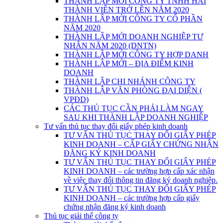
THÀNH LẬP MỚI CÔNG TY TNHH HAI
THÀNH VIÊN TRỞ LÊN NĂM 2020
THÀNH LẬP MỚI CÔNG TY CỔ PHẦN
NĂM 2020
THÀNH LẬP MỚI DOANH NGHIỆP TƯ
NHÂN NĂM 2020 (DNTN)
THÀNH LẬP MỚI CÔNG TY HỢP DANH
THÀNH LẬP MỚI – ĐỊA ĐIỂM KINH
DOANH
THÀNH LẬP CHI NHÁNH CÔNG TY
THÀNH LẬP VĂN PHÒNG ĐẠI DIỆN (
VPĐD)
CÁC THỦ TỤC CẦN PHẢI LÀM NGAY
SAU KHI THÀNH LẬP DOANH NGHIỆP
Tư vấn thủ tục thay đổi giấy phép kinh doanh
TƯ VẤN THỦ TỤC THAY ĐỔI GIẤY PHÉP
KINH DOANH – CẤP GIẤY CHỨNG NHẬN
ĐĂNG KÝ KINH DOANH
TƯ VẤN THỦ TỤC THAY ĐỔI GIẤY PHÉP
KINH DOANH – các trường hợp cấp xác nhận
về việc thay đổi thông tin đăng ký doanh nghiệp.
TƯ VẤN THỦ TỤC THAY ĐỔI GIẤY PHÉP
KINH DOANH – các trường hợp cấp giấy
chứng nhận đăng ký kinh doanh
Thủ tục giải thể công ty