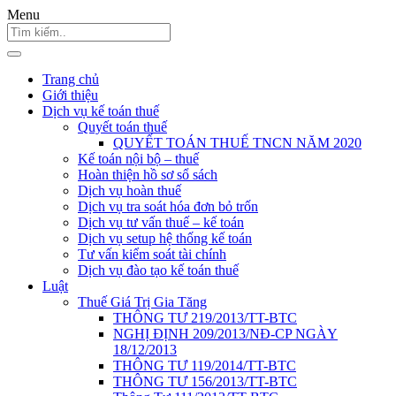
Menu
Trang chủ
Giới thiệu
Dịch vụ kế toán thuế
Quyết toán thuế
QUYẾT TOÁN THUẾ TNCN NĂM 2020
Kế toán nội bộ – thuế
Hoàn thiện hồ sơ sổ sách
Dịch vụ hoàn thuế
Dịch vụ tra soát hóa đơn bỏ trốn
Dịch vụ tư vấn thuế – kế toán
Dịch vụ setup hệ thống kế toán
Tư vấn kiểm soát tài chính
Dịch vụ đào tạo kế toán thuế
Luật
Thuế Giá Trị Gia Tăng
THÔNG TƯ 219/2013/TT-BTC
NGHỊ ĐỊNH 209/2013/NĐ-CP NGÀY
18/12/2013
THÔNG TƯ 119/2014/TT-BTC
THÔNG TƯ 156/2013/TT-BTC