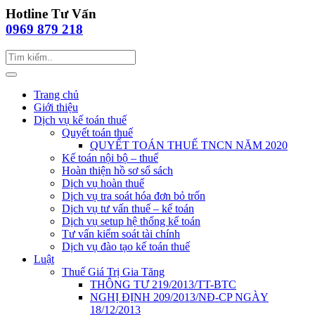
Hotline Tư Vấn
0969 879 218
Trang chủ
Giới thiệu
Dịch vụ kế toán thuế
Quyết toán thuế
QUYẾT TOÁN THUẾ TNCN NĂM 2020
Kế toán nội bộ – thuế
Hoàn thiện hồ sơ sổ sách
Dịch vụ hoàn thuế
Dịch vụ tra soát hóa đơn bỏ trốn
Dịch vụ tư vấn thuế – kế toán
Dịch vụ setup hệ thống kế toán
Tư vấn kiểm soát tài chính
Dịch vụ đào tạo kế toán thuế
Luật
Thuế Giá Trị Gia Tăng
THÔNG TƯ 219/2013/TT-BTC
NGHỊ ĐỊNH 209/2013/NĐ-CP NGÀY
18/12/2013