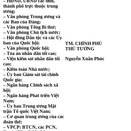
– HĐND,
U
BND các t
ỉ
nh,
thành phố trực thuộc trung
ương;
– V
ă
n phòng Tr
u
ng ương và
các Ban của Đảng;
– Văn phòng Tổng Bí thư;
– Văn phòng Chủ tịch nước;
– Hội đồng Dân tộc và các
Ủ
y
ban của Quốc hội;
TM. CHÍNH PHỦ
– Văn phòng Quốc hội;
THỦ TƯỚNG
– Tòa án nhân dân tối cao;
– Viện kiểm sát nhân dân tối
Nguyễn Xuân Phúc
cao;
– Kiểm toán Nhà nước;
–
Ủ
y ban Giám sát tài chính
Quốc gia;
– Ngân hàng Chính sách xã
hội;
– Ngân hàng Phát triển Việt
Nam;
–
Ủ
y ban Trung ương Mặt
trận Tổ quốc Việt Nam;
– Cơ quan trung ương của các
đoàn thể;
– VPCP: BTCN, các PCN,