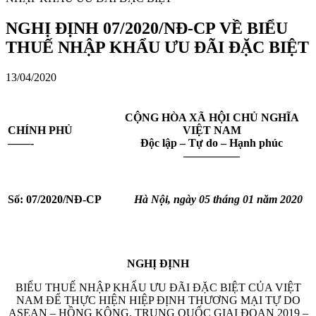
NGHỊ ĐỊNH 07/2020/NĐ-CP VỀ BIỂU
THUẾ NHẬP KHẨU ƯU ĐÃI ĐẶC BIỆT
13/04/2020
CỘNG HÒA XÃ HỘI CHỦ NGHĨA
CHÍNH PHỦ
VIỆT NAM
——-
Độc lập – Tự do – Hạnh phúc
—————
Số:
07/2020/NĐ-CP
Hà Nội
, ngày
05
tháng
01
năm
2020
NGHỊ ĐỊNH
BIỂU THUẾ NHẬP KHẨU ƯU ĐÃI ĐẶC BIỆT CỦA VIỆT
NAM ĐỂ THỰC HIỆN HIỆP ĐỊNH THƯƠNG MẠI TỰ DO
ASEAN – HỒNG KÔNG, TRUNG QUỐC GIAI ĐOẠN 2019 –