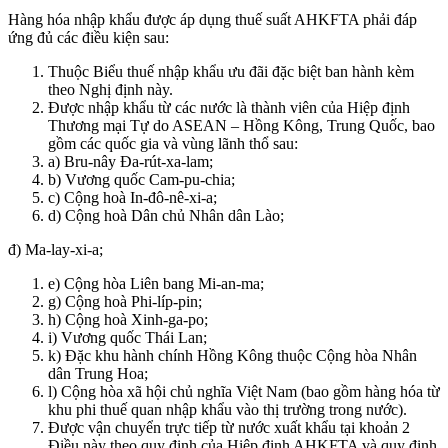
Hàng hóa nhập khẩu được áp dụng thuế suất AHKFTA phải đáp
ứng đủ các điều kiện sau:
Thuộc Biểu thuế nhập khẩu ưu đãi đặc biệt ban hành kèm
theo Nghị định này.
Được nhập khẩu từ các nước là thành viên của Hiệp định
Thương mại Tự do ASEAN – Hồng Kông, Trung Quốc, bao
gồm các quốc gia và vùng lãnh thổ sau:
a) Bru-nây Đa-rút-xa-lam;
b) Vương quốc Cam-pu-chia;
c) Cộng hoà In-đô-nê-xi-a;
d) Cộng hoà Dân chủ Nhân dân Lào;
đ) Ma-lay-xi-a;
e) Cộng hòa Liên bang Mi-an-ma;
g) Cộng hoà Phi-líp-pin;
h) Cộng hoà Xinh-ga-po;
i) Vương quốc Thái Lan;
k) Đặc khu hành chính Hồng Kông thuộc Cộng hòa Nhân
dân Trung Hoa;
l) Cộng hòa xã hội chủ nghĩa Việt Nam (bao gồm hàng hóa từ
khu phi thuế quan nhập khẩu vào thị trường trong nước).
Được vận chuyển trực tiếp từ nước xuất khẩu tại khoản 2
Điều này theo quy định của Hiệp định AHKFTA và quy định