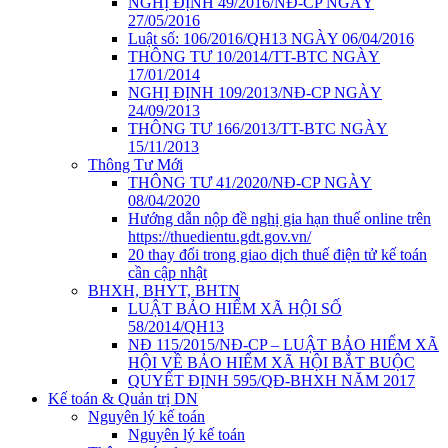
NGHỊ ĐỊNH 49/2016/NĐ-CP NGÀY
27/05/2016
Luật số: 106/2016/QH13 NGÀY 06/04/2016
THÔNG TƯ 10/2014/TT-BTC NGÀY
17/01/2014
NGHỊ ĐỊNH 109/2013/NĐ-CP NGÀY
24/09/2013
THÔNG TƯ 166/2013/TT-BTC NGÀY
15/11/2013
Thông Tư Mới
THÔNG TƯ 41/2020/NĐ-CP NGÀY
08/04/2020
Hướng dẫn nộp đề nghị gia hạn thuế online trên
https://thuedientu.gdt.gov.vn/
20 thay đổi trong giao dịch thuế điện tử kế toán
cần cập nhật
BHXH, BHYT, BHTN
LUẬT BẢO HIỂM XÃ HỘI SỐ
58/2014/QH13
NĐ 115/2015/NĐ-CP – LUẬT BẢO HIỂM XÃ
HỘI VỀ BẢO HIỂM XÃ HỘI BẮT BUỘC
QUYẾT ĐỊNH 595/QĐ-BHXH NĂM 2017
Kế toán & Quản trị DN
Nguyên lý kế toán
Nguyên lý kế toán