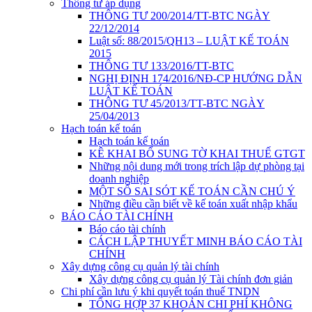
Thông tư áp dụng
THÔNG TƯ 200/2014/TT-BTC NGÀY
22/12/2014
Luật số: 88/2015/QH13 – LUẬT KẾ TOÁN
2015
THÔNG TƯ 133/2016/TT-BTC
NGHỊ ĐỊNH 174/2016/NĐ-CP HƯỚNG DẪN
LUẬT KẾ TOÁN
THÔNG TƯ 45/2013/TT-BTC NGÀY
25/04/2013
Hạch toán kế toán
Hạch toán kế toán
KÊ KHAI BỔ SUNG TỜ KHAI THUẾ GTGT
Những nội dung mới trong trích lập dự phòng tại
doanh nghiệp
MỘT SỐ SAI SÓT KẾ TOÁN CẦN CHÚ Ý
Những điều cần biết về kế toán xuất nhập khẩu
BÁO CÁO TÀI CHÍNH
Báo cáo tài chính
CÁCH LẬP THUYẾT MINH BÁO CÁO TÀI
CHÍNH
Xây dựng công cụ quản lý tài chính
Xây dựng công cụ quản lý Tài chính đơn giản
Chi phí cần lưu ý khi quyết toán thuế TNDN
TỔNG HỢP 37 KHOẢN CHI PHÍ KHÔNG