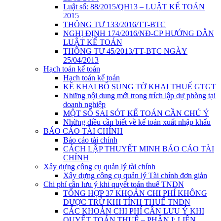
Luật số: 88/2015/QH13 – LUẬT KẾ TOÁN
2015
THÔNG TƯ 133/2016/TT-BTC
NGHỊ ĐỊNH 174/2016/NĐ-CP HƯỚNG DẪN
LUẬT KẾ TOÁN
THÔNG TƯ 45/2013/TT-BTC NGÀY
25/04/2013
Hạch toán kế toán
Hạch toán kế toán
KÊ KHAI BỔ SUNG TỜ KHAI THUẾ GTGT
Những nội dung mới trong trích lập dự phòng tại
doanh nghiệp
MỘT SỐ SAI SÓT KẾ TOÁN CẦN CHÚ Ý
Những điều cần biết về kế toán xuất nhập khẩu
BÁO CÁO TÀI CHÍNH
Báo cáo tài chính
CÁCH LẬP THUYẾT MINH BÁO CÁO TÀI
CHÍNH
Xây dựng công cụ quản lý tài chính
Xây dựng công cụ quản lý Tài chính đơn giản
Chi phí cần lưu ý khi quyết toán thuế TNDN
TỔNG HỢP 37 KHOẢN CHI PHÍ KHÔNG
ĐƯỢC TRỪ KHI TÍNH THUẾ TNDN
CÁC KHOẢN CHI PHÍ CẦN LƯU Ý KHI
QUYẾT TOÁN THUẾ – PHẦN I: LIÊN