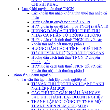
CHI PHÍ KHÁC
Lưu ý khi quyết toán thuế TNCN
Các khoản thu nhập không tính thuế thu nhập cá
nhân
Hướng dẫn tự quyết toán thuế TNCN
Hướng dẫn tự quyết toán thuế TNCN (PHẦN II)
HƯỚNG DẪN CÁCH TÍNH THUẾ THU
NHẬP CÁ NHÂN TỪ TRÚNG THƯỞNG
Hướng dẫn cách tính thuế TNCN đối với các
khoản thu nhập bất thường phần I
HƯỚNG DẪN CÁCH TÍNH THUẾ TNCN
TỪ CHUYỂN NHƯỢNG BẤT ĐỘNG SẢN
Huớng dẫn cách tính thuế TNCN từ chuyển
nhượng vốn
Hướng dẫn cách tính thuế TNCN đối với các
khoản thu nhập bất thường phần I
Thành lập Doanh nghiệp
Tư vấn thủ tục thành lập doanh nghiệp năm
TƯ VẤN THỦ TỤC THÀNH LẬP DOANH
NGHIỆP NĂM 2020
CÁC THỦ TỤC CẦN PHẢI LÀM NGAY
SAU KHI THÀNH LẬP DOANH NGHIỆP
THÀNH LẬP MỚI CÔNG TY TNHH MỘT
THÀNH VIÊN NĂM 2020 (MTV)